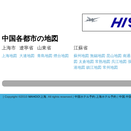
中国各都市の地図
上海市
遼寧省
山東省
江蘇省
上海地図
大連地図
青島地図
煙台地図
蘇州地図
無錫地図
昆山地図
南通
図
太倉地図
常熟地図
呉江地図
港地図
鎮江地図
常州地図
| Copyright ©2010
MAHOO!上海
, All rights reserved.|
中国ホテル予約
:
上海ホテル予約
|
中国,中