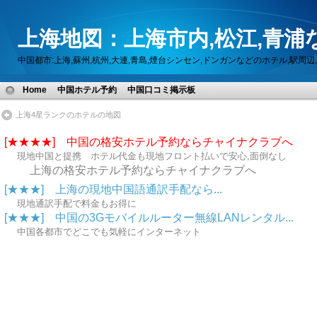
上海地図：上海市内,松江,青浦
中国都市:上海,蘇州,杭州,大連,青島,煙台シンセン,ドンガンなどのホテル,駅
Home
中国ホテル予約
中国口コミ掲示板
上海4星ランクのホテルの地図
[★★★★] 中国の格安ホテル予約ならチャイナクラブへ
現地中国と提携 ホテル代金も現地フロント払いで安心,面倒なし
上海の格安ホテル予約ならチャイナクラブへ
[★★★] 上海の現地中国語通訳手配なら...
現地通訳手配で料金もお得に
[★★★] 中国の3Gモバイルルーター無線LANレンタル...
中国各都市でどこでも気軽にインターネット