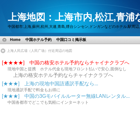
上海地図：上海市内,松江,青浦
中国都市:上海,蘇州,杭州,大連,青島,煙台シンセン,ドンガンなどのホテル,駅
Home
中国ホテル予約
中国口コミ掲示板
上海人民広場（人民广场）付近周辺の地図
[★★★★] 中国の格安ホテル予約ならチャイナクラブへ
現地中国と提携 ホテル代金も現地フロント払いで安心,面倒なし
上海の格安ホテル予約ならチャイナクラブへ
[★★★] 上海の現地中国語通訳手配なら...
現地通訳手配で料金もお得に
[★★★] 中国の3Gモバイルルーター無線LANレンタル...
中国各都市でどこでも気軽にインターネット