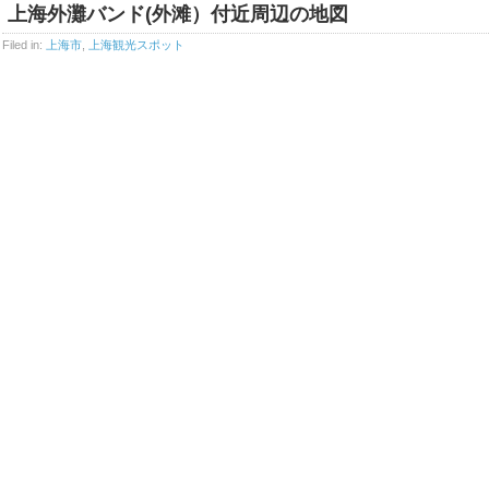
上海外灘バンド(外滩）付近周辺の地図
Filed in:
上海市
,
上海観光スポット