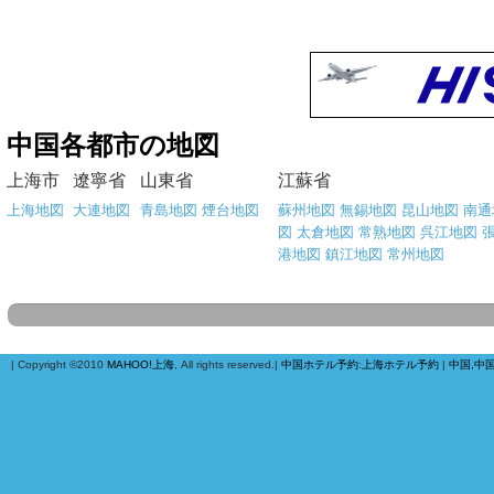
中国各都市の地図
上海市
遼寧省
山東省
江蘇省
上海地図
大連地図
青島地図
煙台地図
蘇州地図
無錫地図
昆山地図
南通
図
太倉地図
常熟地図
呉江地図
港地図
鎮江地図
常州地図
| Copyright ©2010
MAHOO!上海
, All rights reserved.|
中国ホテル予約
:
上海ホテル予約
|
中国,中