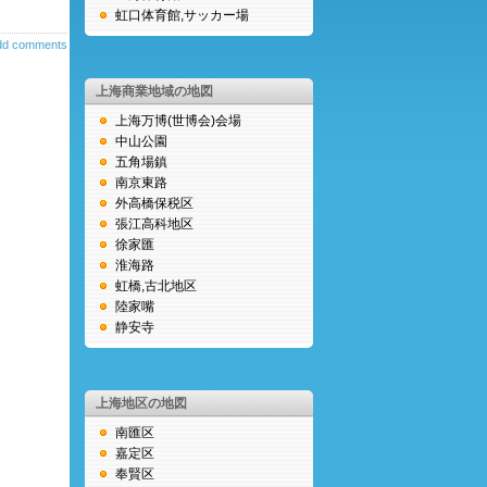
虹口体育館,サッカー場
dd comments
上海商業地域の地図
上海万博(世博会)会場
中山公園
五角場鎮
南京東路
外高橋保税区
張江高科地区
徐家匯
淮海路
虹橋,古北地区
陸家嘴
静安寺
上海地区の地図
南匯区
嘉定区
奉賢区