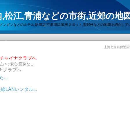
,松江,青浦などの市街,近郊の地
セン,ドンガンなどのホテル,駅周辺,空港周辺,観光スポット,市郊外などの地図を紹介して
上海七宝鎮付近周
らチャイナクラブへ
払いで安心,面倒なし
ナクラブへ
..
LANレンタル...
ット