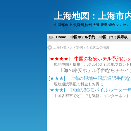
上海地図：上海市内
中国都市:上海,蘇州,杭州,大連,青島,煙台シン
Home
中国ホテル予約
中国口コミ掲示板
上海外灘バンド(外滩）付近周辺の地図
[★★★★] 中国の格安ホテル予約な
現地中国と提携 ホテル代金も現地フロント
上海の格安ホテル予約ならチャイ
[★★★] 上海の現地中国語通訳手配なら.
現地通訳手配で料金もお得に
[★★★] 中国の3Gモバイルルーター無線
中国各都市でどこでも気軽にインターネ