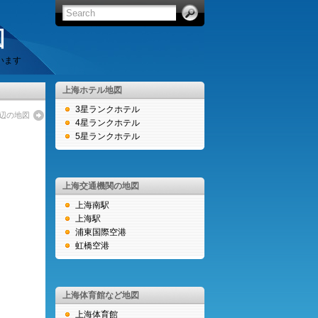
図
います
上海ホテル地図
3星ランクホテル
辺の地図
4星ランクホテル
5星ランクホテル
上海交通機関の地図
上海南駅
上海駅
浦東国際空港
虹橋空港
上海体育館など地図
上海体育館