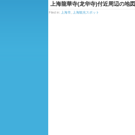
上海龍華寺(龙华寺)付近周辺の地
Filed in:
上海市
,
上海観光スポット