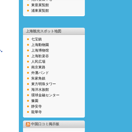
東亜展覧館
浦東展覧館
上海観光スポット地図
七宝鎮
上海動物園
い。
上海博物馆
上海歓楽谷
人民広場
南京東路
外灘バンド
朱家角鎮
東方明珠タワー
海洋水族館
環球金融センター
豫園
静安寺
龍華寺
中国口コミ掲示板