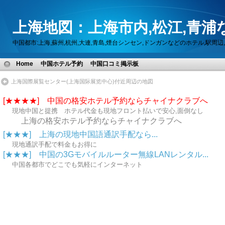
上海地図：上海市内,松江,青浦
中国都市:上海,蘇州,杭州,大連,青島,煙台シンセン,ドンガンなどのホテル,駅
Home
中国ホテル予約
中国口コミ掲示板
上海国際展覧センター(上海国际展览中心)付近周辺の地図
[★★★★] 中国の格安ホテル予約ならチャイナクラブへ
現地中国と提携 ホテル代金も現地フロント払いで安心,面倒なし
上海の格安ホテル予約ならチャイナクラブへ
[★★★] 上海の現地中国語通訳手配なら...
現地通訳手配で料金もお得に
[★★★] 中国の3Gモバイルルーター無線LANレンタル...
中国各都市でどこでも気軽にインターネット