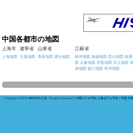
中国各都市の地図
上海市
遼寧省
山東省
江蘇省
上海地図
大連地図
青島地図
煙台地図
蘇州地図
無錫地図
昆山地図
南通
図
太倉地図
常熟地図
呉江地図
港地図
鎮江地図
常州地図
| Copyright ©2010
MAHOO!上海
, All rights reserved.|
中国ホテル予約
:
上海ホテル予約
|
中国,中