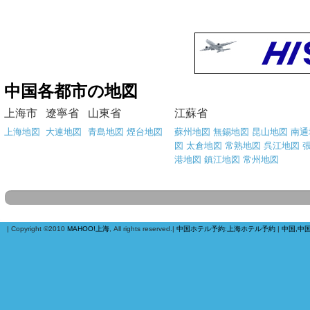
中国各都市の地図
上海市
遼寧省
山東省
江蘇省
上海地図
大連地図
青島地図
煙台地図
蘇州地図
無錫地図
昆山地図
南通
図
太倉地図
常熟地図
呉江地図
港地図
鎮江地図
常州地図
| Copyright ©2010
MAHOO!上海
, All rights reserved.|
中国ホテル予約
:
上海ホテル予約
|
中国,中