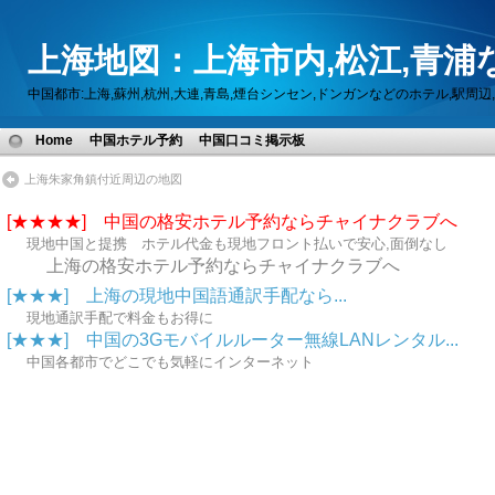
上海地図：上海市内,松江,青浦
中国都市:上海,蘇州,杭州,大連,青島,煙台シンセン,ドンガンなどのホテル,駅
Home
中国ホテル予約
中国口コミ掲示板
上海朱家角鎮付近周辺の地図
[★★★★] 中国の格安ホテル予約ならチャイナクラブへ
現地中国と提携 ホテル代金も現地フロント払いで安心,面倒なし
上海の格安ホテル予約ならチャイナクラブへ
[★★★] 上海の現地中国語通訳手配なら...
現地通訳手配で料金もお得に
[★★★] 中国の3Gモバイルルーター無線LANレンタル...
中国各都市でどこでも気軽にインターネット