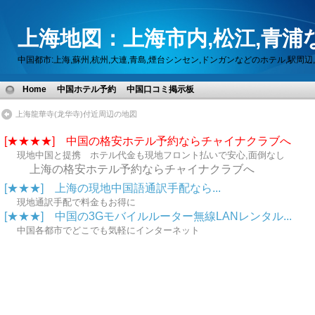
上海地図：上海市内,松江,青浦
中国都市:上海,蘇州,杭州,大連,青島,煙台シンセン,ドンガンなどのホテル,駅
Home
中国ホテル予約
中国口コミ掲示板
上海龍華寺(龙华寺)付近周辺の地図
[★★★★] 中国の格安ホテル予約ならチャイナクラブへ
現地中国と提携 ホテル代金も現地フロント払いで安心,面倒なし
上海の格安ホテル予約ならチャイナクラブへ
[★★★] 上海の現地中国語通訳手配なら...
現地通訳手配で料金もお得に
[★★★] 中国の3Gモバイルルーター無線LANレンタル...
中国各都市でどこでも気軽にインターネット