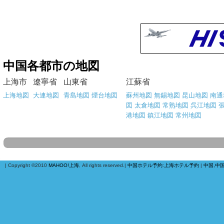
中国各都市の地図
上海市
遼寧省
山東省
江蘇省
上海地図
大連地図
青島地図
煙台地図
蘇州地図
無錫地図
昆山地図
南通
図
太倉地図
常熟地図
呉江地図
港地図
鎮江地図
常州地図
| Copyright ©2010
MAHOO!上海
, All rights reserved.|
中国ホテル予約
:
上海ホテル予約
|
中国,中