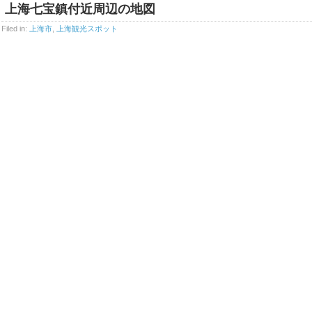
上海七宝鎮付近周辺の地図
Filed in:
上海市
,
上海観光スポット