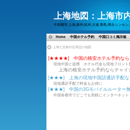
上海地図：上海市内
中国都市:上海,蘇州,杭州,大連,青島,煙台シン
Home
中国ホテル予約
中国口コミ掲示板
上海七宝鎮付近周辺の地図
[★★★★] 中国の格安ホテル予約な
現地中国と提携 ホテル代金も現地フロント
上海の格安ホテル予約ならチャイ
[★★★] 上海の現地中国語通訳手配なら.
現地通訳手配で料金もお得に
[★★★] 中国の3Gモバイルルーター無線
中国各都市でどこでも気軽にインターネ