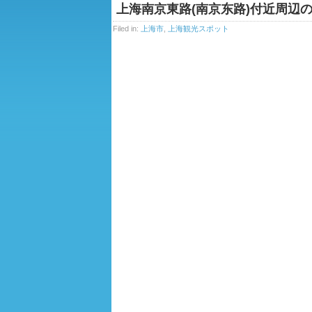
上海南京東路(南京东路)付近周辺
Filed in:
上海市
,
上海観光スポット