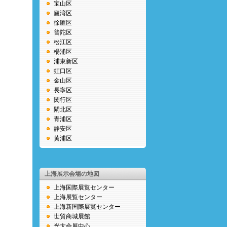
宝山区
廬湾区
徐匯区
普陀区
松江区
楊浦区
浦東新区
虹口区
金山区
長寧区
閔行区
閘北区
青浦区
静安区
黄浦区
上海展示会場の地図
上海国際展覧センター
上海展覧センター
上海新国際展覧センター
世貿商城展館
光大会展中心