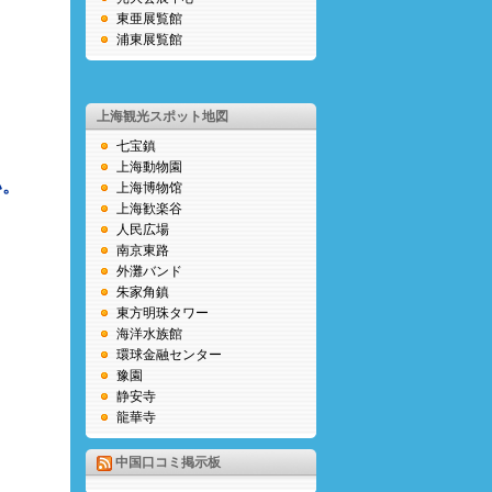
東亜展覧館
浦東展覧館
上海観光スポット地図
七宝鎮
上海動物園
い。
上海博物馆
上海歓楽谷
人民広場
南京東路
外灘バンド
朱家角鎮
東方明珠タワー
海洋水族館
環球金融センター
豫園
静安寺
龍華寺
中国口コミ掲示板