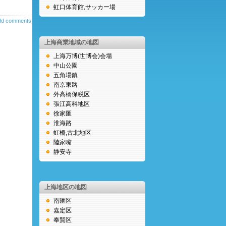
虹口体育館,サッカー場
dd comments
上海商業地域の地図
上海万博(世博会)会場
中山公園
五角場鎮
南京東路
外高橋保税区
張江高科地区
徐家匯
淮海路
虹橋,古北地区
陸家嘴
静安寺
上海地区の地図
南匯区
嘉定区
奉賢区