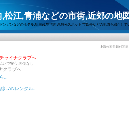
,松江,青浦などの市街,近郊の地
セン,ドンガンなどのホテル,駅周辺,空港周辺,観光スポット,市郊外などの地図を紹介して
上海朱家角鎮付近周
らチャイナクラブへ
払いで安心,面倒なし
ナクラブへ
..
LANレンタル...
ット