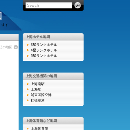
図
います
上海ホテル地図
3星ランクホテル
辺の地図
4星ランクホテル
5星ランクホテル
上海交通機関の地図
上海南駅
上海駅
浦東国際空港
虹橋空港
上海体育館など地図
上海体育館