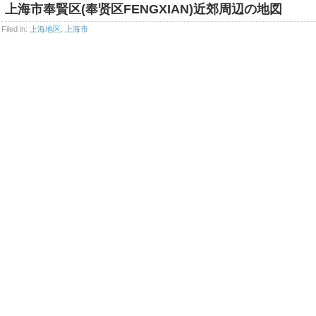
上海市奉賢区(奉贤区FENGXIAN)近郊周辺の地図
Filed in:
上海地区
,
上海市