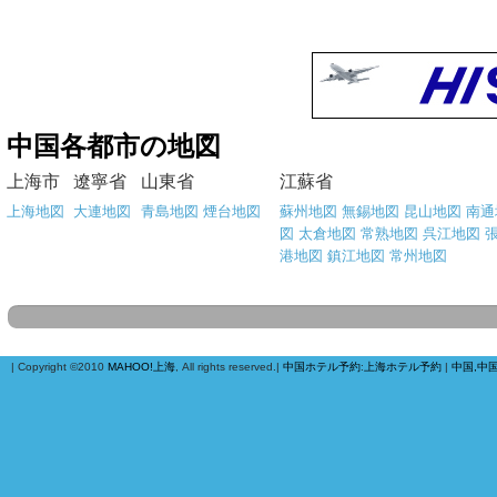
中国各都市の地図
上海市
遼寧省
山東省
江蘇省
上海地図
大連地図
青島地図
煙台地図
蘇州地図
無錫地図
昆山地図
南通
図
太倉地図
常熟地図
呉江地図
港地図
鎮江地図
常州地図
| Copyright ©2010
MAHOO!上海
, All rights reserved.|
中国ホテル予約
:
上海ホテル予約
|
中国,中