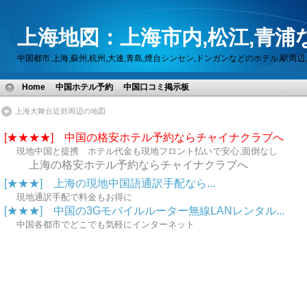
上海地図：上海市内,松江,青浦
中国都市:上海,蘇州,杭州,大連,青島,煙台シンセン,ドンガンなどのホテル,駅
Home
中国ホテル予約
中国口コミ掲示板
上海大舞台近郊周辺の地図
[★★★★] 中国の格安ホテル予約ならチャイナクラブへ
現地中国と提携 ホテル代金も現地フロント払いで安心,面倒なし
上海の格安ホテル予約ならチャイナクラブへ
[★★★] 上海の現地中国語通訳手配なら...
現地通訳手配で料金もお得に
[★★★] 中国の3Gモバイルルーター無線LANレンタル...
中国各都市でどこでも気軽にインターネット