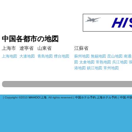
中国各都市の地図
上海市
遼寧省
山東省
江蘇省
上海地図
大連地図
青島地図
煙台地図
蘇州地図
無錫地図
昆山地図
南通
図
太倉地図
常熟地図
呉江地図
港地図
鎮江地図
常州地図
| Copyright ©2010
MAHOO!上海
, All rights reserved.|
中国ホテル予約
:
上海ホテル予約
|
中国,中