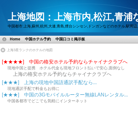
上海地図：上海市内,松江,青浦
中国都市:上海,蘇州,杭州,大連,青島,煙台シンセン,ドンガンなどのホテル,駅
Home
中国ホテル予約
中国口コミ掲示板
上海3星ランクのホテルの地図
[★★★★] 中国の格安ホテル予約ならチャイナクラブへ
現地中国と提携 ホテル代金も現地フロント払いで安心,面倒なし
上海の格安ホテル予約ならチャイナクラブへ
[★★★] 上海の現地中国語通訳手配なら...
現地通訳手配で料金もお得に
[★★★] 中国の3Gモバイルルーター無線LANレンタル...
中国各都市でどこでも気軽にインターネット