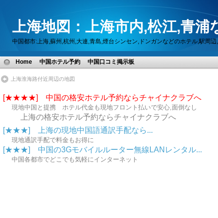
上海地図：上海市内,松江,青浦
中国都市:上海,蘇州,杭州,大連,青島,煙台シンセン,ドンガンなどのホテル,駅
Home
中国ホテル予約
中国口コミ掲示板
上海淮海路付近周辺の地図
[★★★★] 中国の格安ホテル予約ならチャイナクラブへ
現地中国と提携 ホテル代金も現地フロント払いで安心,面倒なし
上海の格安ホテル予約ならチャイナクラブへ
[★★★] 上海の現地中国語通訳手配なら...
現地通訳手配で料金もお得に
[★★★] 中国の3Gモバイルルーター無線LANレンタル...
中国各都市でどこでも気軽にインターネット