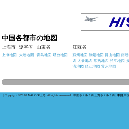
中国各都市の地図
上海市
遼寧省
山東省
江蘇省
上海地図
大連地図
青島地図
煙台地図
蘇州地図
無錫地図
昆山地図
南通
図
太倉地図
常熟地図
呉江地図
港地図
鎮江地図
常州地図
| Copyright ©2010
MAHOO!上海
, All rights reserved.|
中国ホテル予約
:
上海ホテル予約
|
中国,中