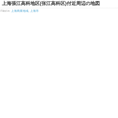
上海張江高科地区(张江高科区)付近周辺の地図
Filed in:
上海商業地域
,
上海市