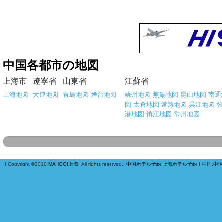
中国各都市の地図
上海市
遼寧省
山東省
江蘇省
上海地図
大連地図
青島地図
煙台地図
蘇州地図
無錫地図
昆山地図
南通
図
太倉地図
常熟地図
呉江地図
港地図
鎮江地図
常州地図
| Copyright ©2010
MAHOO!上海
, All rights reserved.|
中国ホテル予約
:
上海ホテル予約
|
中国,中