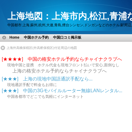
上海地図：上海市内,松江,青浦
中国都市:上海,蘇州,杭州,大連,青島,煙台シンセン,ドンガンなどのホテル,駅
Home
中国ホテル予約
中国口コミ掲示板
上海外高橋保税区(外高桥保税区)付近周辺の地図
[★★★★] 中国の格安ホテル予約ならチャイナクラブへ
現地中国と提携 ホテル代金も現地フロント払いで安心,面倒なし
上海の格安ホテル予約ならチャイナクラブへ
[★★★] 上海の現地中国語通訳手配なら...
現地通訳手配で料金もお得に
[★★★] 中国の3Gモバイルルーター無線LANレンタル...
中国各都市でどこでも気軽にインターネット