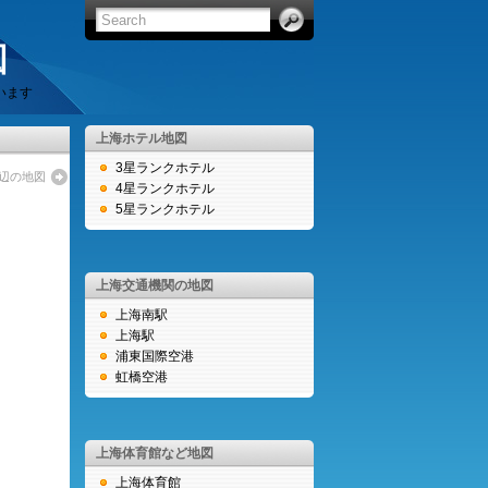
図
います
上海ホテル地図
3星ランクホテル
辺の地図
4星ランクホテル
5星ランクホテル
上海交通機関の地図
上海南駅
上海駅
浦東国際空港
虹橋空港
上海体育館など地図
上海体育館