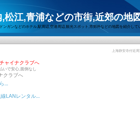
,松江,青浦などの市街,近郊の地
セン,ドンガンなどのホテル,駅周辺,空港周辺,観光スポット,市郊外などの地図を紹介して
上海静安寺付近周
らチャイナクラブへ
払いで安心,面倒なし
ナクラブへ
..
LANレンタル...
ット