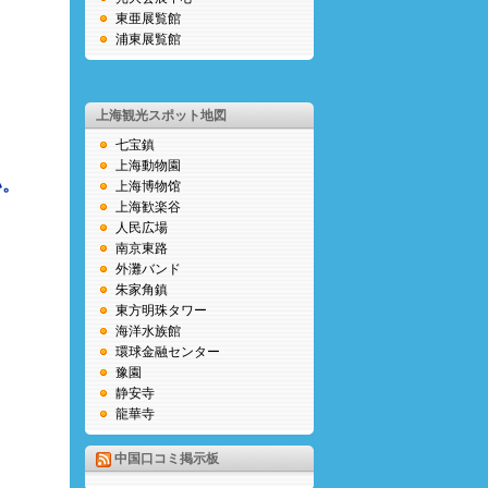
東亜展覧館
浦東展覧館
上海観光スポット地図
七宝鎮
上海動物園
い。
上海博物馆
上海歓楽谷
人民広場
南京東路
外灘バンド
朱家角鎮
東方明珠タワー
海洋水族館
環球金融センター
豫園
静安寺
龍華寺
中国口コミ掲示板