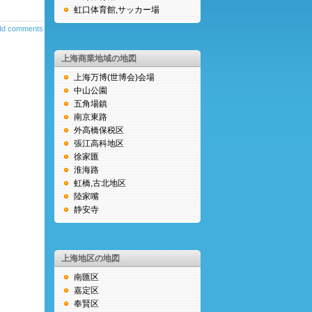
虹口体育館,サッカー場
dd comments
上海商業地域の地図
上海万博(世博会)会場
中山公園
五角場鎮
南京東路
外高橋保税区
張江高科地区
徐家匯
淮海路
虹橋,古北地区
陸家嘴
静安寺
上海地区の地図
南匯区
嘉定区
奉賢区