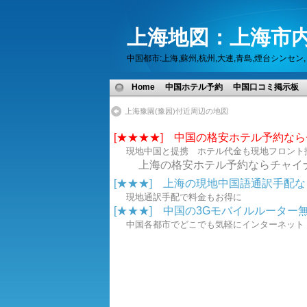
上海地図：上海市内
中国都市:上海,蘇州,杭州,大連,青島,煙台シン
Home
中国ホテル予約
中国口コミ掲示板
上海豫園(豫园)付近周辺の地図
[★★★★] 中国の格安ホテル予約な
現地中国と提携 ホテル代金も現地フロント
上海の格安ホテル予約ならチャイ
[★★★] 上海の現地中国語通訳手配なら.
現地通訳手配で料金もお得に
[★★★] 中国の3Gモバイルルーター無線
中国各都市でどこでも気軽にインターネ