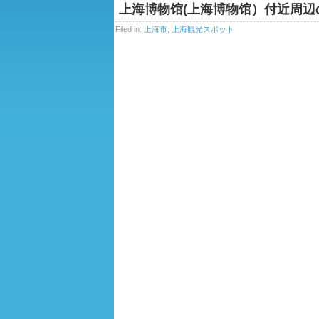
上海博物馆(上海博物馆）付近周辺
Filed in:
上海市
,
上海観光スポット