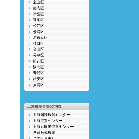
宝山区
廬湾区
徐匯区
普陀区
松江区
楊浦区
浦東新区
虹口区
金山区
長寧区
閔行区
閘北区
青浦区
静安区
黄浦区
上海展示会場の地図
上海国際展覧センター
上海展覧センター
上海新国際展覧センター
世貿商城展館
光大会展中心