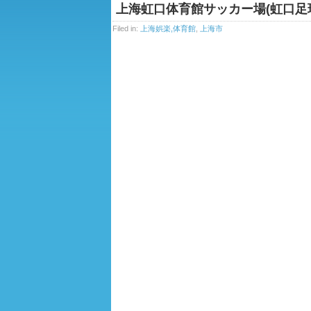
上海虹口体育館サッカー場(虹口足
Filed in:
上海娯楽,体育館
,
上海市