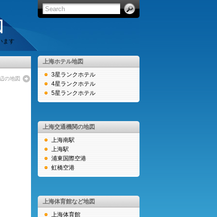
図
います
上海ホテル地図
3星ランクホテル
周辺の地図
4星ランクホテル
5星ランクホテル
上海交通機関の地図
上海南駅
上海駅
浦東国際空港
虹橋空港
上海体育館など地図
上海体育館