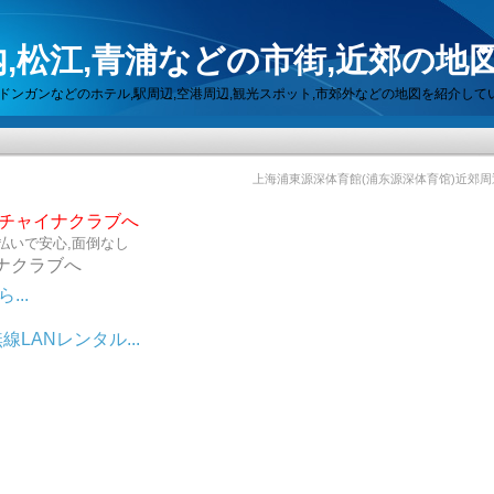
,松江,青浦などの市街,近郊の地
セン,ドンガンなどのホテル,駅周辺,空港周辺,観光スポット,市郊外などの地図を紹介して
上海浦東源深体育館(浦东源深体育馆)近郊
らチャイナクラブへ
払いで安心,面倒なし
ナクラブへ
..
LANレンタル...
ット