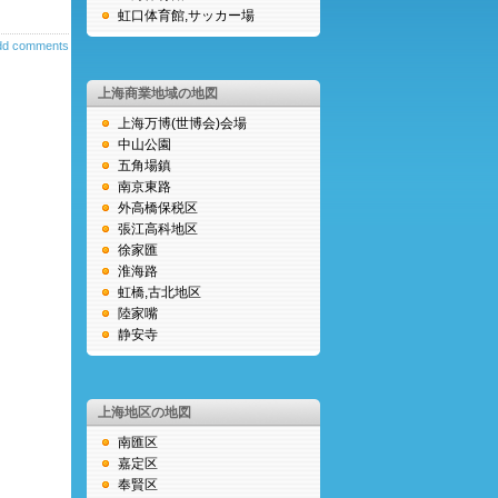
虹口体育館,サッカー場
dd comments
上海商業地域の地図
上海万博(世博会)会場
中山公園
五角場鎮
南京東路
外高橋保税区
張江高科地区
徐家匯
淮海路
虹橋,古北地区
陸家嘴
静安寺
上海地区の地図
南匯区
嘉定区
奉賢区