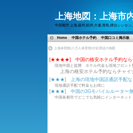
上海地図：上海市内
中国都市:上海,蘇州,杭州,大連,青島,煙台シン
Home
中国ホテル予約
中国口コミ掲示板
上海体育館(八万人体育馆)付近周辺の地図
[★★★★] 中国の格安ホテル予約な
現地中国と提携 ホテル代金も現地フロント
上海の格安ホテル予約ならチャイ
[★★★] 上海の現地中国語通訳手配なら.
現地通訳手配で料金もお得に
[★★★] 中国の3Gモバイルルーター無線
中国各都市でどこでも気軽にインターネ