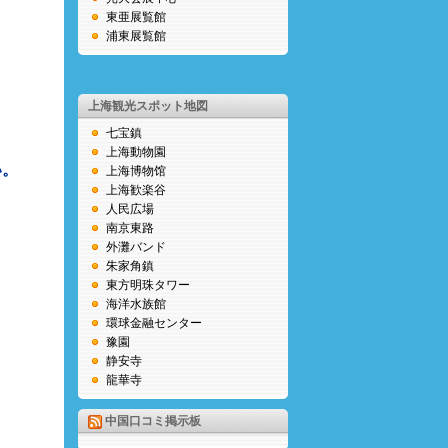
東亜展覧館
浦東展覧館
上海観光スポット地図
七宝鎮
上海動物園
い。
上海博物馆
上海歓楽谷
人民広場
南京東路
外灘バンド
朱家角鎮
東方明珠タワー
海洋水族館
環球金融センター
豫園
静安寺
龍華寺
中国口コミ掲示板