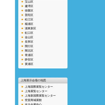
宝山区
廬湾区
徐匯区
普陀区
松江区
楊浦区
浦東新区
虹口区
金山区
長寧区
閔行区
閘北区
青浦区
静安区
黄浦区
上海展示会場の地図
上海国際展覧センター
上海展覧センター
上海新国際展覧センター
世貿商城展館
光大会展中心