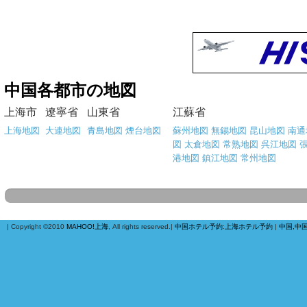
中国各都市の地図
上海市
遼寧省
山東省
江蘇省
上海地図
大連地図
青島地図
煙台地図
蘇州地図
無錫地図
昆山地図
南通
図
太倉地図
常熟地図
呉江地図
港地図
鎮江地図
常州地図
| Copyright ©2010
MAHOO!上海
, All rights reserved.|
中国ホテル予約
:
上海ホテル予約
|
中国,中