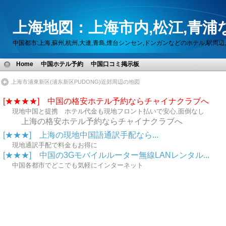
上海地図：上海市内,松江,青浦
中国都市:上海,蘇州,杭州,大連,青島,煙台シンセン,ドンガンなどのホテル,駅
Home
中国ホテル予約
中国口コミ掲示板
上海市浦東新区(浦东新区PUDONG)近郊周辺の地図
[★★★★] 中国の格安ホテル予約ならチャイナクラブへ
現地中国と提携 ホテル代金も現地フロント払いで安心,面倒なし
上海の格安ホテル予約ならチャイナクラブへ
[★★★] 上海の現地中国語通訳手配なら...
現地通訳手配で料金もお得に
[★★★] 中国の3Gモバイルルーター無線LANレンタル...
中国各都市でどこでも気軽にインターネット