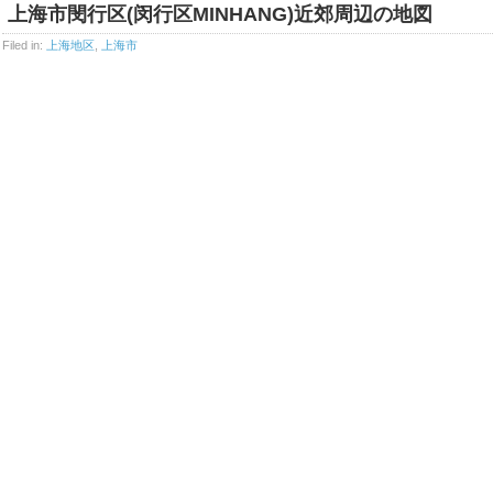
上海市閔行区(闵行区MINHANG)近郊周辺の地図
Filed in:
上海地区
,
上海市