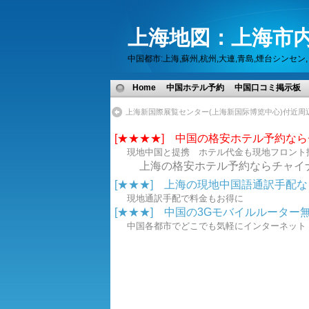
上海地図：上海市内
中国都市:上海,蘇州,杭州,大連,青島,煙台シン
Home
中国ホテル予約
中国口コミ掲示板
上海新国際展覧センター(上海新国际博览中心)付近周
[★★★★] 中国の格安ホテル予約な
現地中国と提携 ホテル代金も現地フロント
上海の格安ホテル予約ならチャイ
[★★★] 上海の現地中国語通訳手配なら.
現地通訳手配で料金もお得に
[★★★] 中国の3Gモバイルルーター無線
中国各都市でどこでも気軽にインターネ