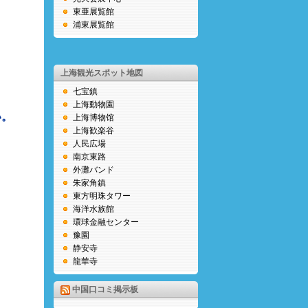
東亜展覧館
浦東展覧館
上海観光スポット地図
七宝鎮
上海動物園
い。
上海博物馆
上海歓楽谷
人民広場
南京東路
外灘バンド
朱家角鎮
東方明珠タワー
海洋水族館
環球金融センター
豫園
静安寺
龍華寺
中国口コミ掲示板