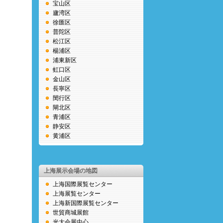
宝山区
廬湾区
徐匯区
普陀区
松江区
楊浦区
浦東新区
虹口区
金山区
長寧区
閔行区
閘北区
青浦区
静安区
黄浦区
上海展示会場の地図
上海国際展覧センター
上海展覧センター
上海新国際展覧センター
世貿商城展館
光大会展中心