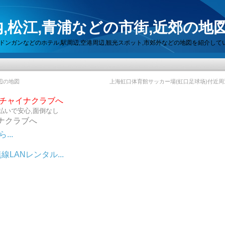
,松江,青浦などの市街,近郊の地
セン,ドンガンなどのホテル,駅周辺,空港周辺,観光スポット,市郊外などの地図を紹介して
辺の地図
上海虹口体育館サッカー場(虹口足球场)付近
らチャイナクラブへ
払いで安心,面倒なし
ナクラブへ
..
LANレンタル...
ット