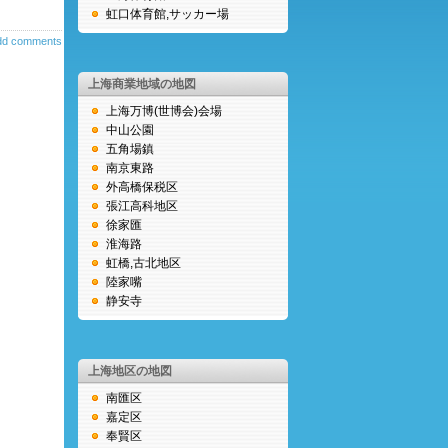
虹口体育館,サッカー場
dd comments
上海商業地域の地図
上海万博(世博会)会場
中山公園
五角場鎮
南京東路
外高橋保税区
張江高科地区
徐家匯
淮海路
虹橋,古北地区
陸家嘴
静安寺
上海地区の地図
南匯区
嘉定区
奉賢区