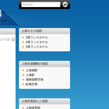
図
います
上海ホテル地図
3星ランクホテル
周辺の地図
4星ランクホテル
5星ランクホテル
上海交通機関の地図
上海南駅
上海駅
浦東国際空港
虹橋空港
上海体育館など地図
上海体育館