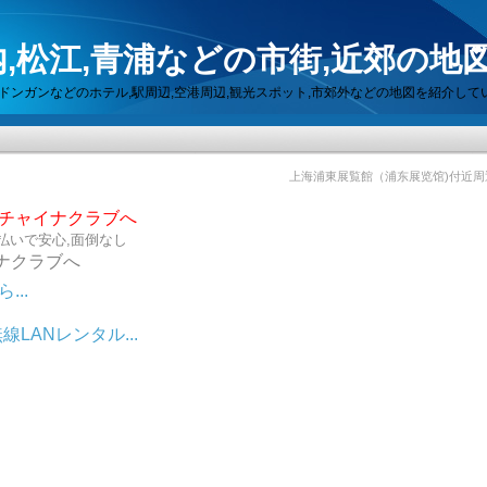
,松江,青浦などの市街,近郊の地
セン,ドンガンなどのホテル,駅周辺,空港周辺,観光スポット,市郊外などの地図を紹介して
上海浦東展覧館（浦东展览馆)付近周
らチャイナクラブへ
払いで安心,面倒なし
ナクラブへ
..
LANレンタル...
ット