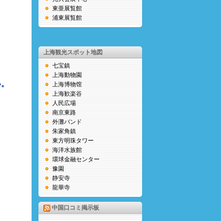
東亜展覧館
浦東展覧館
上海観光スポット地図
七宝鎮
上海動物園
い。
上海博物馆
上海歓楽谷
人民広場
南京東路
外灘バンド
朱家角鎮
東方明珠タワー
海洋水族館
環球金融センター
豫園
静安寺
龍華寺
中国口コミ掲示板