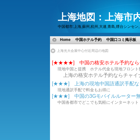
上海地図：上海市内
中国都市:上海,蘇州,杭州,大連,青島,煙台シン
Home
中国ホテル予約
中国口コミ掲示板
上海光大会展中心付近周辺の地図
[★★★★] 中国の格安ホテル予約な
現地中国と提携 ホテル代金も現地フロント
上海の格安ホテル予約ならチャイ
[★★★] 上海の現地中国語通訳手配なら.
現地通訳手配で料金もお得に
[★★★] 中国の3Gモバイルルーター無線
中国各都市でどこでも気軽にインターネ