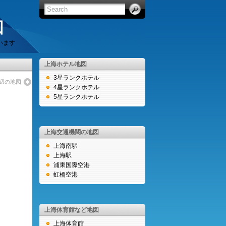
図
います
上海ホテル地図
3星ランクホテル
辺の地図
4星ランクホテル
5星ランクホテル
上海交通機関の地図
上海南駅
上海駅
浦東国際空港
虹橋空港
上海体育館など地図
上海体育館