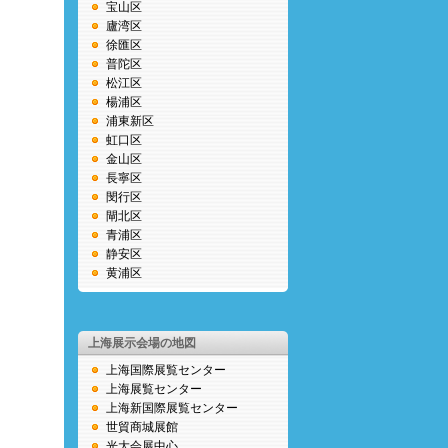
宝山区
廬湾区
徐匯区
普陀区
松江区
楊浦区
浦東新区
虹口区
金山区
長寧区
閔行区
閘北区
青浦区
静安区
黄浦区
上海展示会場の地図
上海国際展覧センター
上海展覧センター
上海新国際展覧センター
世貿商城展館
光大会展中心