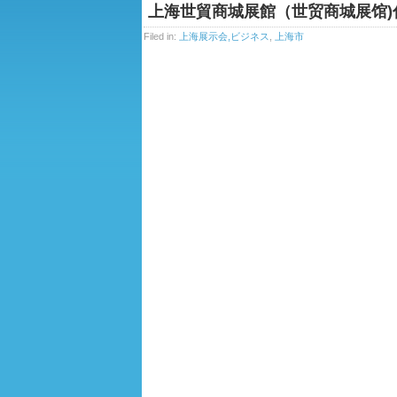
上海世貿商城展館（世贸商城展馆)
Filed in:
上海展示会,ビジネス
,
上海市