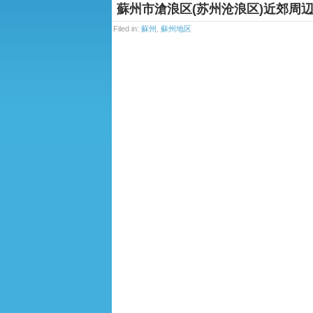
蘇州市滄浪区(苏州沧浪区)近郊周
Filed in:
蘇州
,
蘇州地区