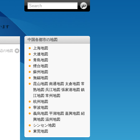
います
中国各都市の地図
上海地図
辺の地図
大連地図
青島地図
煙台地図
蘇州地図
無錫地図
昆山地図
南通地図
太倉地図
常
熟地図
呉江地図
張家港地図
鎮
江地図
常州地図
杭州地図
寧波地図
義烏地図
平湖地図
嘉興地図
紹
興地図
温州地図
シンセン地図
東莞地図