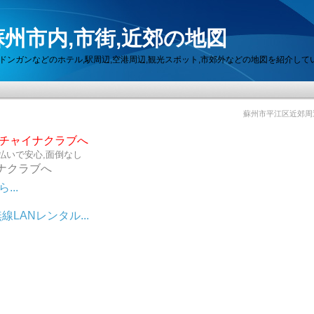
州市内,市街,近郊の地図
セン,ドンガンなどのホテル,駅周辺,空港周辺,観光スポット,市郊外などの地図を紹介して
蘇州市平江区近郊周
らチャイナクラブへ
払いで安心,面倒なし
ナクラブへ
..
LANレンタル...
ット