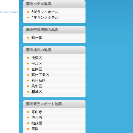
蘇州ホテル地図
5星ランクホテル
dd comments
4星ランクホテル
蘇州交通機関の地図
蘇州駅
蘇州地区の地図
滄浪区
平江区
金阊区
蘇州工業区
蘇州新区
呉中区
相城区
蘇州観光スポット地図
寒山寺
虎丘塔
拙政園
留園