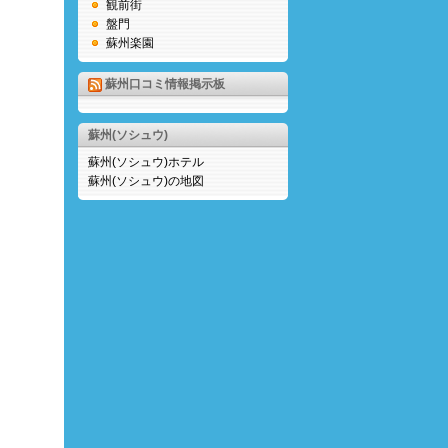
観前街
盤門
蘇州楽園
蘇州口コミ情報掲示板
蘇州(ソシュウ)
蘇州(ソシュウ)ホテル
蘇州(ソシュウ)の地図