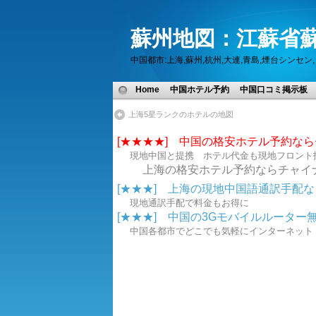
蘇州地図：江蘇省蘇
中国都市:上海,蘇州,杭州,大連,青島,煙台シン
Home
中国ホテル予約
中国口コミ掲示板
上海5星ランクのホテルの地図
[★★★★] 中国の格安ホテル予約な
現地中国と提携 ホテル代金も現地フロント
上海の格安ホテル予約ならチャイ
[★★★] 上海の現地中国語通訳手配なら.
現地通訳手配で料金もお得に
[★★★] 中国の3Gモバイルルーター無線
中国各都市でどこでも気軽にインターネ