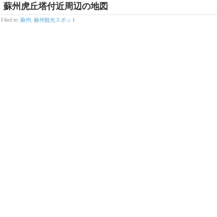
蘇州虎丘塔付近周辺の地図
Filed in:
蘇州
,
蘇州観光スポット