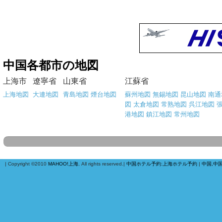
中国各都市の地図
上海市
遼寧省
山東省
江蘇省
上海地図
大連地図
青島地図
煙台地図
蘇州地図
無錫地図
昆山地図
南通
図
太倉地図
常熟地図
呉江地図
港地図
鎮江地図
常州地図
| Copyright ©2010
MAHOO!上海
, All rights reserved.|
中国ホテル予約
:
上海ホテル予約
|
中国,中