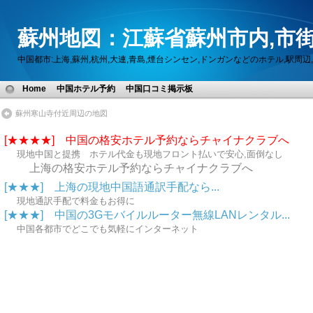
蘇州地図：江蘇省蘇州市内,市街
中国都市:上海,蘇州,杭州,大連,青島,煙台シンセン,ドンガンなどのホテル,駅
Home
中国ホテル予約
中国口コミ掲示板
蘇州寒山寺付近周辺の地図
[★★★★] 中国の格安ホテル予約ならチャイナクラブへ
現地中国と提携 ホテル代金も現地フロント払いで安心,面倒なし
上海の格安ホテル予約ならチャイナクラブへ
[★★★] 上海の現地中国語通訳手配なら...
現地通訳手配で料金もお得に
[★★★] 中国の3Gモバイルルーター無線LANレンタル...
中国各都市でどこでも気軽にインターネット