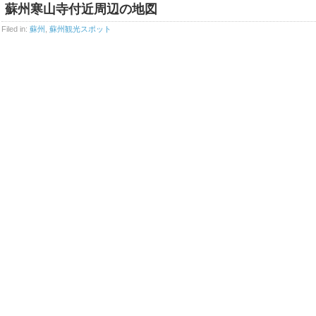
蘇州寒山寺付近周辺の地図
Filed in:
蘇州
,
蘇州観光スポット