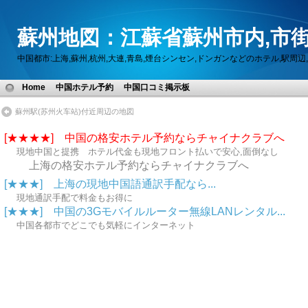
蘇州地図：江蘇省蘇州市内,市街
中国都市:上海,蘇州,杭州,大連,青島,煙台シンセン,ドンガンなどのホテル,駅
Home
中国ホテル予約
中国口コミ掲示板
蘇州駅(苏州火车站)付近周辺の地図
[★★★★] 中国の格安ホテル予約ならチャイナクラブへ
現地中国と提携 ホテル代金も現地フロント払いで安心,面倒なし
上海の格安ホテル予約ならチャイナクラブへ
[★★★] 上海の現地中国語通訳手配なら...
現地通訳手配で料金もお得に
[★★★] 中国の3Gモバイルルーター無線LANレンタル...
中国各都市でどこでも気軽にインターネット