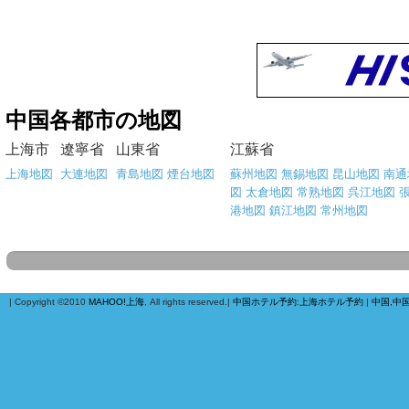
中国各都市の地図
上海市
遼寧省
山東省
江蘇省
上海地図
大連地図
青島地図
煙台地図
蘇州地図
無錫地図
昆山地図
南通
図
太倉地図
常熟地図
呉江地図
港地図
鎮江地図
常州地図
| Copyright ©2010
MAHOO!上海
, All rights reserved.|
中国ホテル予約
:
上海ホテル予約
|
中国,中