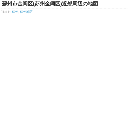
蘇州市金阊区(苏州金阊区)近郊周辺の地図
Filed in:
蘇州
,
蘇州地区