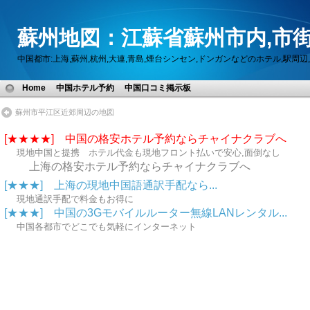
蘇州地図：江蘇省蘇州市内,市街
中国都市:上海,蘇州,杭州,大連,青島,煙台シンセン,ドンガンなどのホテル,駅
Home
中国ホテル予約
中国口コミ掲示板
蘇州市平江区近郊周辺の地図
[★★★★] 中国の格安ホテル予約ならチャイナクラブへ
現地中国と提携 ホテル代金も現地フロント払いで安心,面倒なし
上海の格安ホテル予約ならチャイナクラブへ
[★★★] 上海の現地中国語通訳手配なら...
現地通訳手配で料金もお得に
[★★★] 中国の3Gモバイルルーター無線LANレンタル...
中国各都市でどこでも気軽にインターネット