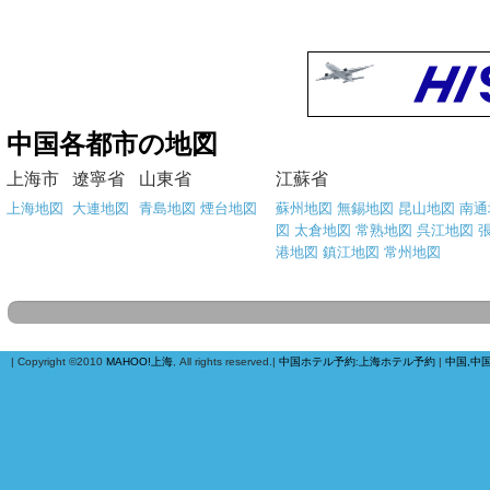
中国各都市の地図
上海市
遼寧省
山東省
江蘇省
上海地図
大連地図
青島地図
煙台地図
蘇州地図
無錫地図
昆山地図
南通
図
太倉地図
常熟地図
呉江地図
港地図
鎮江地図
常州地図
| Copyright ©2010
MAHOO!上海
, All rights reserved.|
中国ホテル予約
:
上海ホテル予約
|
中国,中