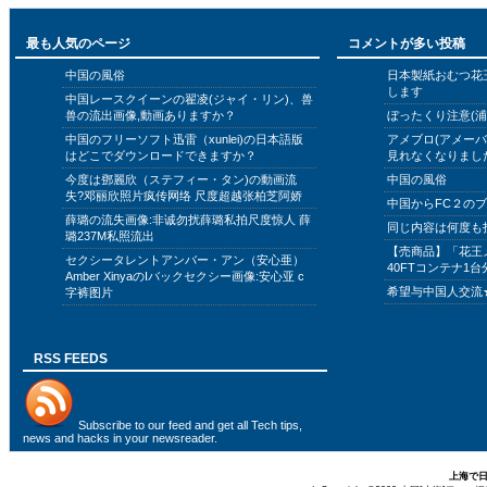
最も人気のページ
コメントが多い投稿
中国の風俗
日本製紙おむつ花
します
中国レースクイーンの翟凌(ジャイ・リン)、兽
兽の流出画像,動画ありますか？
ぼったくり注意(浦
中国のフリーソフト迅雷（xunlei)の日本語版
アメブロ(アメー
はどこでダウンロードできますか？
見れなくなりまし
今度は鄧麗欣（ステフィー・タン)の動画流
中国の風俗
失?邓丽欣照片疯传网络 尺度超越张柏芝阿娇
中国からFC２の
薛璐の流失画像:非诚勿扰薛璐私拍尺度惊人 薛
同じ内容は何度も
璐237M私照流出
【売商品】「花王
セクシータレントアンバー・アン（安心亜）
40FTコンテナ1台
Amber XinyaのIバックセクシー画像:安心亚 c
希望与中国人交流
字裤图片
RSS FEEDS
Subscribe to
our feed
and get all Tech tips,
news and hacks in your newsreader.
上海で