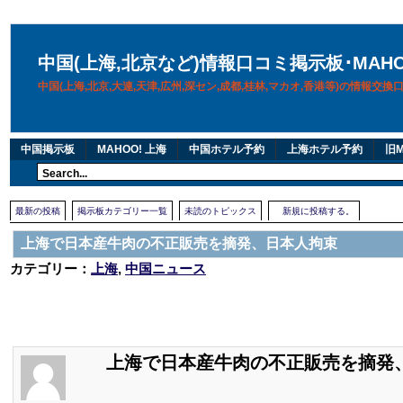
中国(上海,北京など)情報口コミ掲示板･MAH
中国(上海,北京,大連,天津,広州,深セン,成都,桂林,マカオ,香港等)の情報交
中国掲示板
MAHOO! 上海
中国ホテル予約
上海ホテル予約
旧M
最新の投稿
掲示板カテゴリー一覧
未読のトピックス
新規に投稿する。
上海で日本産牛肉の不正販売を摘発、日本人拘束
カテゴリー：
上海
,
中国ニュース
上海で日本産牛肉の不正販売を摘発