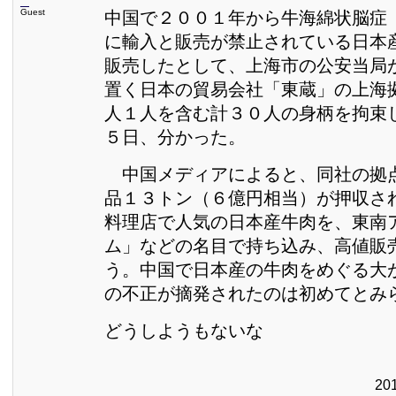
Guest
中国で２００１年から牛海綿状脳症
に輸入と販売が禁止されている日本
販売したとして、上海市の公安当局
置く日本の貿易会社「東蔵」の上海
人１人を含む計３０人の身柄を拘束
５日、分かった。
中国メディアによると、同社の拠
品１３トン（６億円相当）が押収さ
料理店で人気の日本産牛肉を、東南
ム」などの名目で持ち込み、高値販
う。中国で日本産の牛肉をめぐる大
の不正が摘発されたのは初めてとみ
どうしようもないな
20