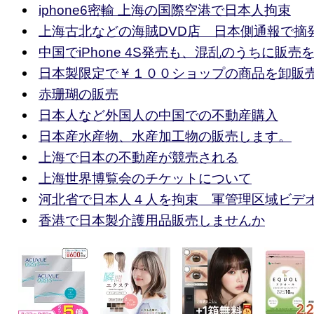
iphone6密輸 上海の国際空港で日本人拘束
上海古北などの海賊DVD店 日本側通報で摘
中国でiPhone 4S発売も、混乱のうちに販売
日本製限定で￥１００ショップの商品を卸販
赤珊瑚の販売
日本人など外国人の中国での不動産購入
日本産水産物、水産加工物の販売します。
上海で日本の不動産が競売される
上海世界博覧会のチケットについて
河北省で日本人４人を拘束 軍管理区域ビデ
香港で日本製介護用品販売しませんか