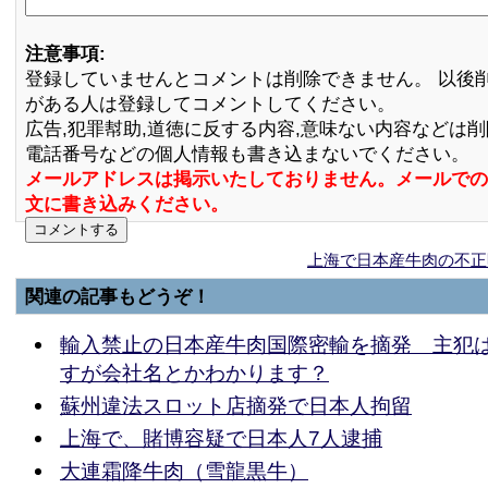
注意事項:
登録していませんとコメントは削除できません。 以後
がある人は登録してコメントしてください。
広告,犯罪幇助,道徳に反する内容,意味ない内容などは
電話番号などの個人情報も書き込まないでください。
メールアドレスは掲示いたしておりません。メールでの
文に書き込みください。
上海で日本産牛肉の不正
関連の記事もどうぞ！
輸入禁止の日本産牛肉国際密輸を摘発 主犯
すが会社名とかわかります？
蘇州違法スロット店摘発で日本人拘留
上海で、賭博容疑で日本人7人逮捕
大連霜降牛肉（雪龍黒牛）