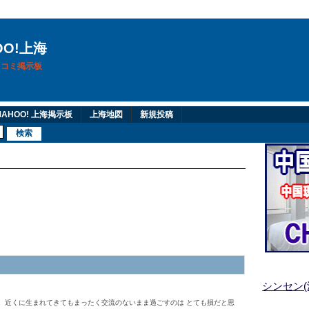
OO!上海
換口コミ掲示板
AHOO! 上海掲示板
上海地図
新規投稿
シンセン
 近くに生まれてきてもまったく交流のないまま過ごすのは とても損だと思