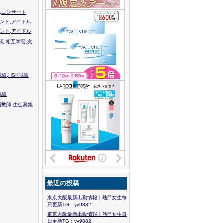
,コンサート
ント,アイドル
ント,アイドル
流,相互学習,友
験,HSK試験
試験
語教師,生徒募集
最近の投稿
東京大阪最新出勤情報｜熱門女生每
日更新TG：yy9882
東京大阪最新出勤情報｜熱門女生每
日更新TG：yy9882