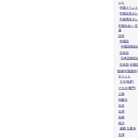
ント
中国イベント
中国女性タレ
中国男性タレ
中国出会い,交
達
語学
中国語
中国語検定試
日本語
日本語検定
日本語,中国
地域(中国国内)
チベット
ラサ(拉萨)
マカオ(澳門)
上海
内蒙古
北京
台湾
吉林
四川
成都,九寨沟
天津