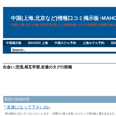
中国(上海,北京など)情報口コミ掲示板･MAH
中国(上海,北京,大連,天津,広州,深セン,成都,桂林,マカオ,香港等)の情報交
中国掲示板
MAHOO! 上海
中国ホテル予約
上海ホテル予約
旧M
出会い,交流,相互学習,友達のタグの投稿
最新の投稿内容
* 友達になって下さいね♪
僕は横浜に住んでいるヒロといいます。 近隣の人達と友達になりたくて掲示板に書き込みます。