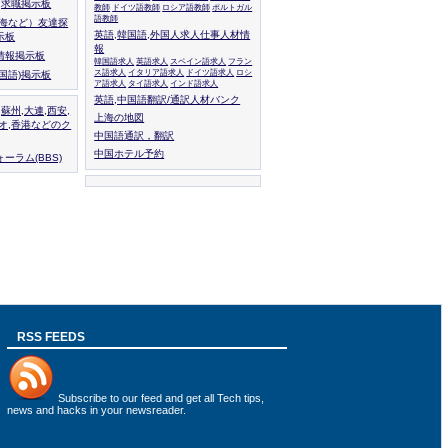
人,求職掲示板
教師
ドイツ語教師
ロシア語教師
ポルトガル
語教師
上海など）友達探
英語,韓国語,外国人求人仕事人材情
示板
報
情報掲示板
韓国語求人
英語求人
スペイン語求人
フラン
ス語求人
イタリア語求人
ドイツ語求人
ロシ
外国語)掲示板
ア語求人
タイ語求人
インド語求人
英語,中国語翻訳/通訳人材バンク
,蘇州,大連,西安,
上海の地図
カオ,香港などのク
中国語通訳，翻訳
中国ホテル予約
ーラム(BBS)
RSS FEEDS
Subscribe to
our feed
and get all Tech tips,
news and hacks in your newsreader.