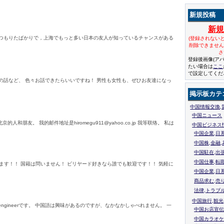
新規投稿
新
るつもりたばかりで，上海でもっと多い日本の友人が知っているチャンスがある
(登録されない
削除できませ
さ
登録後画像(ア
たい場合は
ここ
で設定してくだ
の話など、 色々お話できたらいいですね！ 男性も女性も、ぜひお友達になっ
掲示板カテ
中国情報交換,
中国ニュース
友。 我的邮件地址是hiromegu911@yahoo.co.jp 我等联络。 私は
中国ビジネス
中国企業,日
中国株,金融,
中国駐在,出
中国仕事,転
ます！！ 国籍は問いません！ ビリヤード好きなら誰でも歓迎です！！ 気軽に
中国企業,日
商品求む,売
法律,トラブ
中国旅行,観光
gineerです。 中国語は興味があるのですが、なかなかしゃべれません。 一
中国お店宣伝
中国カラオケ