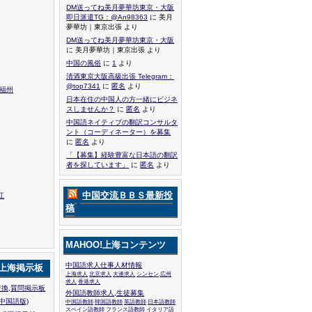
DM送ってね美月夢華坊東京・大阪
即日派遣TG：@An98363
に 美月
夢華坊｜東京出張 より
DM送ってね美月夢華坊東京・大阪
に 美月夢華坊｜東京出張 より
中国の風俗
に
1
より
清酒東京大阪高級出張 Telegram：
@top7341
に
匿名
より
,福州
日本在住の中国人の方一緒にビジネ
スしませんか？
に
匿名
より
中国語ネイティブの翻訳コンサルタ
ント（コーディネーター）を募集
に
匿名
より
「【募集】経験豊富な日本語の翻訳
者を探しています」
に
匿名
より
中国交流ＢＢＳ最新投
江
稿
MAHOO!上海コンテンツ
中国語求人仕事人材情報
!上海掲示板
上海求人
北京求人
大連求人
シンセン,広州
求人
香港求人
換,質問掲示板
外国語教師求人,生徒募集
中国語版)
中国語教師
韓国語教師
英語教師
日本語教師
スペイン語教師
フランス語教師
イタリア語