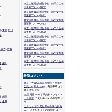
東京大阪最新出勤情報｜熱門女生每
区
日更新TG：yy9882
東京大阪最新出勤情報｜熱門女生每
日更新TG：yy9882
台
東京大阪最新出勤情報｜熱門女生每
日更新TG：yy9882
東京大阪最新出勤情報｜熱門女生每
),東莞,広州
日更新TG：yy9882
区
東京大阪最新出勤情報｜熱門女生每
日更新TG：yy9882
東京大阪最新出勤情報｜熱門女生每
日更新TG：yy9882
木齐),敦煌
東京大阪最新出勤情報｜熱門女生每
日更新TG：yy9882
東京大阪最新出勤情報｜熱門女生每
通,揚州
日更新TG：yy9882
庄
最新コメント
東京・大阪Google檢索美月夢華坊
公式：tg525.com
に 美月夢華坊｜
封
東京出張 より
吉原 周辺 デリ｜予約制・プライベ
波,紹興
ート重視
に あいちゃんの夜戀館 よ
山,金華
り
こんにちは♡ 異世界から来た案内
人、
に あいちゃんの夜戀館 より