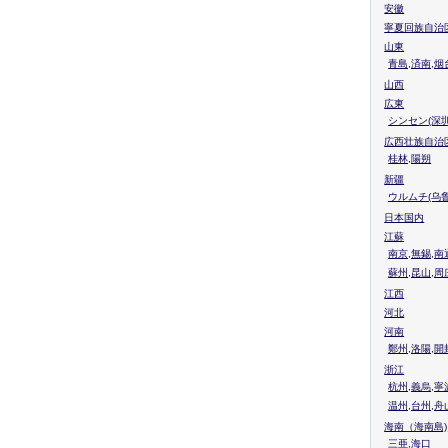
安徽
寧夏回族自治
山東
青島,済南,烟
山西
広東
シンセン(深圳
広西壮族自治
桂林,陽朔
新疆
ウルムチ(乌鲁
日本国内
江蘇
南京,無錫,南
蘇州,昆山,周
江西
河北
河南
鄭州,洛陽,開
浙江
杭州,義烏,寧
温州,台州,舟
海南（海南島)
三亜,海口