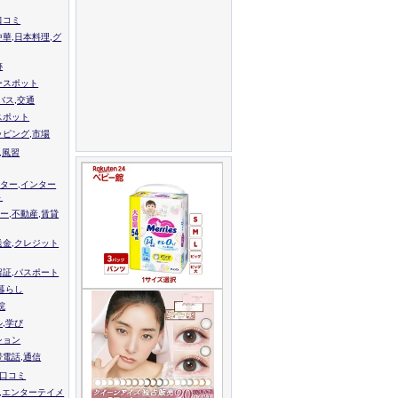
口コミ
中華,日本料理,グ
跡
ースポット
バス,交通
スポット
ッピング,市場
,風習
ター,インター
ト
ー,不動産,賃貸
送金,クレジット
留証,パスポート
,暮らし
院
ル,学び
ション
帯電話,通信
校口コミ
,エンターテイメ