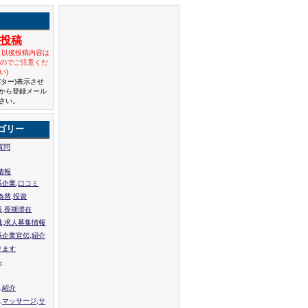
規投稿
と以後投稿内容は
んのでご注意くだ
い)
バター)表示させ
から登録メール
さい。
ゴリー
質問
情報
系企業,口コミ
為替,投資
張,長期滞在
職,求人募集情報
系企業宣伝,紹介
ります
ル
,紹介
,マッサージ,サ