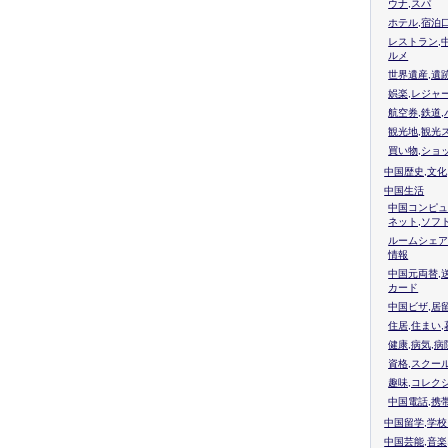
ウナ,スパ
ホテル,宿泊
レストラン,
ルメ
世界遺産,遺
娯楽,レジャ
航空券,鉄道,
観光地,観光
買い物,ショ
中国歴史,文化
中国生活
中国コンピュ
ネット,ソフ
ルームシェア
情報
中国元両替,
カード
中国ビザ,居
住居,住まい
健康,病気,病
資格,スクー
趣味,コレク
中国電話,携
中国留学,学
中国芸能,音楽