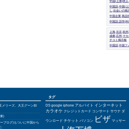
中国(上海)求
中国語,中国(
し,出会いの掲
中国企業,商品
中国語.語学(
上海,北京,杭州
成都,広州,マ
チコミ掲示板
中国語,中国フォ
タグ
インターネット
アルバイト
DS
王メリーズ、大王グーン卸
google
iphone
カラオケ
クレジットカード
コンサート
サウナ
ダ
東)
ビザ
チケット
ウンロード
パソコン
マッサー
バーブログ)もついに中国から
た