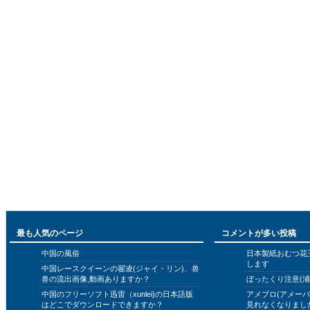
最も人気のページ
コメントが多い投稿
中国の風俗
日本製紙おむつ花
します
中国レースクイーンの翟凌(ジャイ・リン)、兽
兽の流出画像,動画ありますか？
ぼったくり注意(浦
中国のフリーソフト迅雷（xunlei)の日本語版
アメブロ(アメー
はどこでダウンロードできますか？
見れなくなりまし