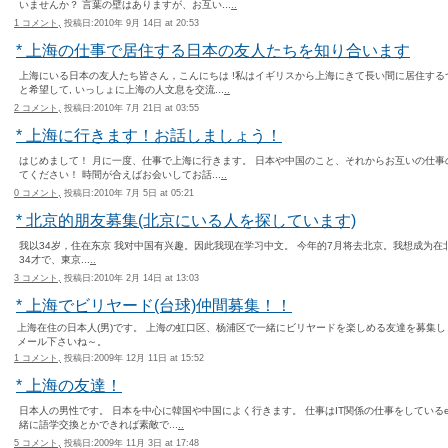
いませんか？ 言葉の壁はありますが、お互い...
..
1 コメント,
投稿日:2010年 9月 14日 at 20:53
* 上海の仕事で居住する日本の友人たちを知り合います
上海にいる日本の友人たち皆さん，こんにちは !私はイギリスから上海にきて長い間に居住す
と希望して, いっしょに上海の人文息を交流...
..
2 コメント,
投稿日:2010年 7月 21日 at 03:55
* 上海に行きます！お話しましょう！
はじめまして！ 月に一度、仕事で上海に行きます。 日本や中国のこと、それからお互いの仕事
てください！ 時間が合えばお会いしてお話...
..
0 コメント,
投稿日:2010年 7月 5日 at 05:21
* 北京的朋友募集(北京にいる人を探しています)
我以34岁，住在东京 我对中国有兴趣。因此我现在学习中文。 今年的7月将去北京。我想成为在北京的人和朋
34才で、東京...
..
3 コメント,
投稿日:2010年 2月 14日 at 13:03
* 上海でビリヤード(台球)仲間募集！！
上海在住の日本人(男)です。 上海の虹口区、杨浦区で一緒にビリヤードを楽しめる友達を募集し
メール下さいね～。
1 コメント,
投稿日:2009年 12月 11日 at 15:52
* 上海の友達！
日本人の男性です。 日本を中心に韓国や中国によく行きます。 仕事はIT関係の仕事をしているen
緒に語学交換とかできれば素敵で...
..
5 コメント,
投稿日:2009年 11月 3日 at 17:48