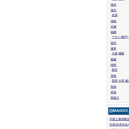
海外
湖北
武漢
湖南
甘粛
福建
アモイ(厦門)
貴州
遼寧
大連,瀋陽
重慶
陜西
西安
雲南
昆明,大理,麗
青海
香港
黒龍江
旧MAHOO
中国上海情報交
日语/日本论坛(