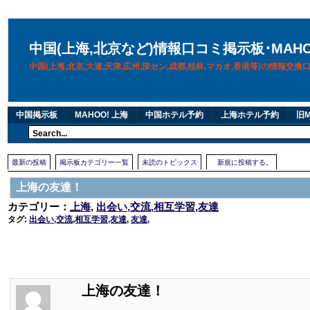
中国(上海,北京など)情報口コミ掲示板･MAH
中国(上海,北京,大連,天津,広州,深セン,成都,桂林,マカオ,香港等)の情報交
中国掲示板
MAHOO! 上海
中国ホテル予約
上海ホテル予約
旧M
最新の投稿
掲示板カテゴリー一覧
未読のトピックス
新規に投稿する。
上海の友達！
カテゴリー：
上海
,
出会い,交流,相互学習,友達
タグ:
出会い,交流,相互学習,友達
,
友達
,
上海の友達！