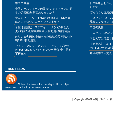
中国の風俗
日本製紙おむつ花
します
中国レースクイーンの翟凌(ジャイ・リン)、兽
兽の流出画像,動画ありますか？
ぼったくり注意(浦
中国のフリーソフト迅雷（xunlei)の日本語版
アメブロ(アメー
はどこでダウンロードできますか？
見れなくなりまし
今度は鄧麗欣（ステフィー・タン)の動画流
中国の風俗
失?邓丽欣照片疯传网络 尺度超越张柏芝阿娇
中国からFC２の
薛璐の流失画像:非诚勿扰薛璐私拍尺度惊人 薛
同じ内容は何度も
璐237M私照流出
【売商品】「花王
セクシータレントアンバー・アン（安心亜）
40FTコンテナ1台
Amber XinyaのIバックセクシー画像:安心亚 c
希望与中国人交流
字裤图片
RSS FEEDS
Subscribe to
our feed
and get all Tech tips,
news and hacks in your newsreader.
| Copyright ©2009
中国[上海]口コミ掲