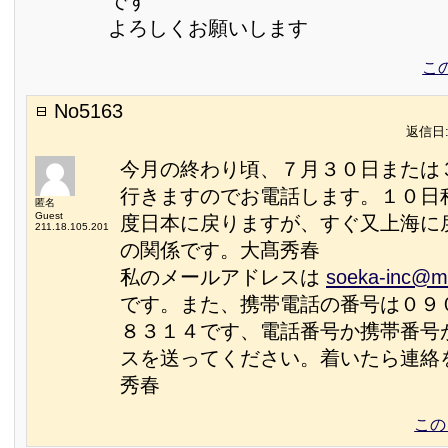
です
よろしくお願いします
こ
No5163
返信日:2
今月の終わり頃、７月３０日または
行きますのでお電話します。１０日
匿名
Guest
度日本に戻りますが、すぐ又上海に
211.18.105.201
の関係です。大髙秀春
私のメールアドレスは
soeka-inc@m8
です。また、携帯電話の番号は０９
８３１４です、電話番号か携帯番号
スを送ってください。着いたら連絡
秀春
この