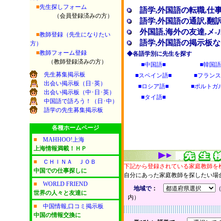
■
先生探しフォーム
語学
,
外国語の転職
,
仕
（会員登録済みの方）
語学
,
外国語の通訳
,
翻
外国語
,
海外の友達
,
メ
-
■
教師登録（先生になりたい
語学
,
外国語の掲示板な
方）
■
教師フォーム登録
◆各語学別に先生を探す
（教師登録済みの方）
■中国語■
■韓国語
先生募集掲示板
■スペイン語■
■フランス
出会い掲示板（日･英）
■ロシア語■
■ポルトガ
出会い掲示板（中･日･英）
■タイ語■
中国語で語ろう！（日･中）
語学の先生募集掲示板
各種ホームページ
■
MAHHOO!上海
上海情報満載！ＨＰ
■
ＣＨＩＮＡ ＪＯＢ
下記から登録されている家庭教師を
中国での仕事探しに
自分にあった家庭教師を探したい場
■
WORLD FRIEND
地域で
：
世界の人々と友達に
内）
■
中国情報,口コミ掲示板
中国の情報交換に