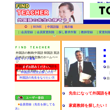
海外へ旅
｜
HOME
｜
中国語版
｜
掲示板
| ::
会員登録
| :
会員変更削除
| :
探し要求作製
| :
教師登録
| :
変更削除
ＦＩＮＤ ＴＥＡＣＨＥＲ
■
外国語の教師(中国語 韓国語 英語
■
日本語)の情報交換のホームペー
相互リンク募集
■
ジ
外国語を学びたい方、外国語を
まずお読みください。
日
教えたい方登録してみてくださ
外国語の先生お探しの方
見
い。
外国語の先生をなりたい方
日
て
先生になって外国語を
■
会員登録（先生を探してる
家庭教師を探したい！
方）