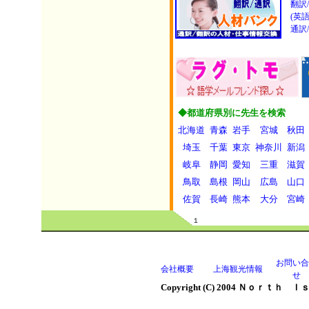
翻訳
(英
通訳
◆都道府県別に先生を検索
北海道
青森
岩手
宮城
秋田
埼玉
千葉
東京
神奈川
新潟
岐阜
静岡
愛知
三重
滋賀
鳥取
島根
岡山
広島
山口
佐賀
長崎
熊本
大分
宮崎
１
お問い合
会社概要
上海観光情報
せ
Copyright (C) 2004 Ｎｏｒｔｈ Ｉｓｌ