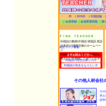
その他人材会社
その
求人
語学