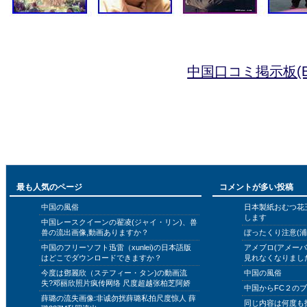
中国口コミ掲示板(B
最も人気のページ
コメントが多い投稿
中国の風俗
日本製紙おむつ花
します
中国レースクイーンの翟凌(ジャイ・リン)、兽
兽の流出画像,動画ありますか？
ぼったくり注意(浦
中国のフリーソフト迅雷（xunlei)の日本語版
アメブロ(アメー
はどこでダウンロードできますか？
見れなくなりまし
今度は鄧麗欣（ステフィー・タン)の動画流
中国の風俗
失?邓丽欣照片疯传网络 尺度超越张柏芝阿娇
中国からFC２の
薛璐の流失画像:非诚勿扰薛璐私拍尺度惊人 薛
同じ内容は何度も