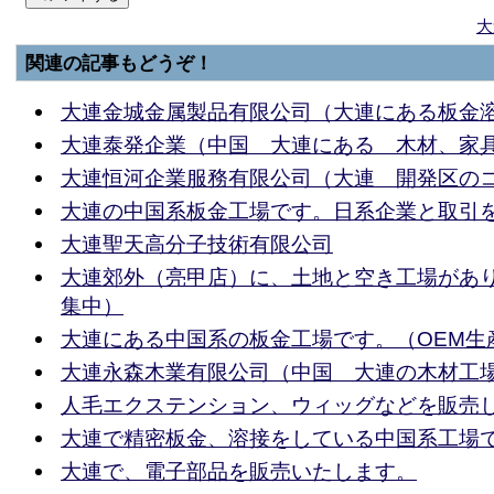
大
関連の記事もどうぞ！
大連金城金属製品有限公司（大連にある板金
大連泰発企業（中国 大連にある 木材、家
大連恒河企業服務有限公司（大連 開発区の
大連の中国系板金工場です。日系企業と取引
大連聖天高分子技術有限公司
大連郊外（亮甲店）に、土地と空き工場があ
集中）
大連にある中国系の板金工場です。（OEM生
大連永森木業有限公司（中国 大連の木材工
人毛エクステンション、ウィッグなどを販売
大連で精密板金、溶接をしている中国系工場
大連で、電子部品を販売いたします。