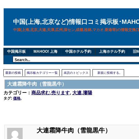
中国(上海,北京など)情報口コミ掲示板･MAH
中国(上海,北京,大連,天津,広州,深セン,成都,桂林,マカオ,香港等)の情報交
中国掲示板
MAHOO! 上海
中国ホテル予約
上海ホテル予約
旧M
最新の投稿
掲示板カテゴリー一覧
未読のトピックス
新規に投稿する。
大連霜降牛肉（雪龍黒牛）
カテゴリー：
商品求む,売ります
,
大連,瀋陽
タグ:
価格
,
大連霜降牛肉（雪龍黒牛）