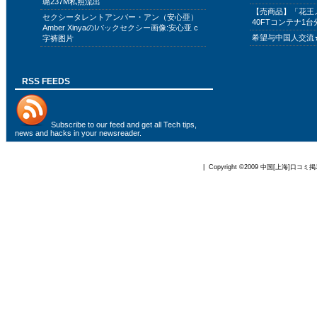
璐237M私照流出
【売商品】「花王
セクシータレントアンバー・アン（安心亜）
40FTコンテナ1台
Amber XinyaのIバックセクシー画像:安心亚 c
希望与中国人交流
字裤图片
RSS FEEDS
Subscribe to
our feed
and get all Tech tips,
news and hacks in your newsreader.
| Copyright ©2009
中国[上海]口コミ掲