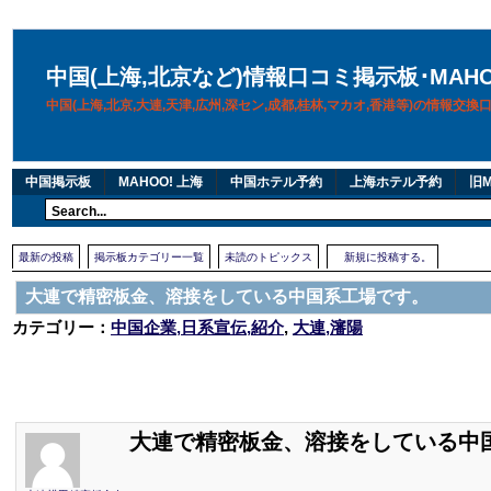
中国(上海,北京など)情報口コミ掲示板･MAH
中国(上海,北京,大連,天津,広州,深セン,成都,桂林,マカオ,香港等)の情報交
中国掲示板
MAHOO! 上海
中国ホテル予約
上海ホテル予約
旧M
最新の投稿
掲示板カテゴリー一覧
未読のトピックス
新規に投稿する。
大連で精密板金、溶接をしている中国系工場です。
カテゴリー：
中国企業,日系宣伝,紹介
,
大連,瀋陽
大連で精密板金、溶接をしている中