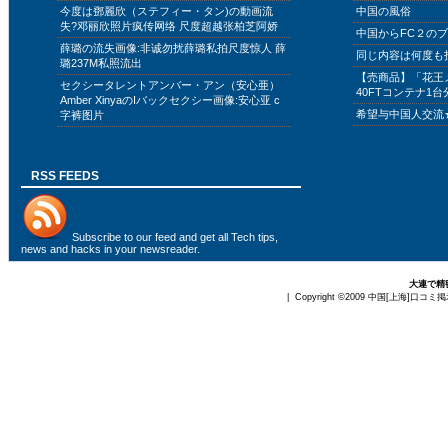
今度は鄧麗欣（ステフィー・タン)の動画流
中国の風俗
失?邓丽欣照片疯传网络 尺度超越张柏芝阿娇
中国からFC２の
薛璐の流失画像:非诚勿扰薛璐私拍尺度惊人 薛
同じ内容は何度も
璐237M私照流出
【売商品】「花王
セクシータレントアンバー・アン（安心亜）
40FTコンテナ1台
Amber XinyaのIバックセクシー画像:安心亚 c
希望与中国人交流
字裤图片
RSS FEEDS
Subscribe to
our feed
and get all Tech tips,
news and hacks in your newsreader.
大連で精
| Copyright ©2009
中国[上海]口コミ掲