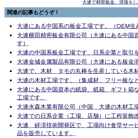
大連で精密板金、溶接をし
関連の記事もどうぞ！
大連にある中国系の板金工場です。（OEM生
大連横田精密板金有限公司（大連にある中国
す）
大連の中国系板金工場です。日系企業と取引
大連金城金属製品有限公司（大連にある板金
大連で、木材 タモの丸棒を生産している木
大連の木材工場です。（集成材、フリー板な
大連にある中国資本の紙袋、紙箱、ギフト箱
工場です。
大連永森木業有限公司（中国 大連の木材工
大連での日系企業（工場、店舗）に工程装飾
大連 経済技術開発区で、工場向け食堂サー
品を販売しています。