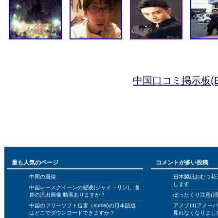
中国口コミ掲示板(B
最も人気のページ
コメントが多い投稿
中国の風俗
日本製紙おむつ花
します
中国レースクイーンの翟凌(ジャイ・リン)、兽
兽の流出画像,動画ありますか？
ぼったくり注意(浦
中国のフリーソフト迅雷（xunlei)の日本語版
アメブロ(アメー
はどこでダウンロードできますか？
見れなくなりまし