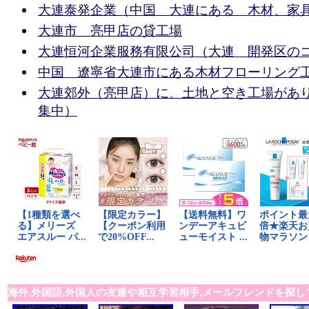
大連泰発企業（中国 大連にある 木材、家
大連市 亮甲店の貸工場
大連恒河企業服務有限公司（大連 開発区の
中国 遼寧省大連市にある木材フローリング
大連郊外（亮甲店）に、土地と空き工場があ
集中）
海外,外国語,外国人の友達や相互学習相手,メールフレンドを探し