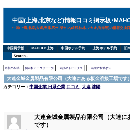
中国(上海,北京など)情報口コミ掲示板･MAH
中国(上海,北京,大連,天津,広州,深セン,成都,桂林,マカオ,香港等)の情報交
中国掲示板
MAHOO! 上海
中国ホテル予約
上海ホテル予約
旧M
最新の投稿
掲示板カテゴリー一覧
未読のトピックス
新規に投稿する。
大連金城金属製品有限公司（大連にある板金溶接工場です
カテゴリー：
中国企業,日系企業,口コミ
,
大連,瀋陽
大連金城金属製品有限公司（大連に
です）