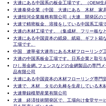
大連にある中国系の板金工場です。（OEM生
大連泰発企業（中国 大連にある 木材、家
大連恒河企業服務有限公司（大連 開発区の
大連で精密板金、溶接をしている中国系工場
大連の木材工場です。（集成材、フリー板な
大連にある中国資本の紙袋、紙箱、ギフト箱
工場です。
中国 遼寧省大連市にある木材フローリング
大連の中国系板金工場です。日系企業と取引
ひし形金網､フェンスなどの金網製品の専門メ
品有限公司
大連にある中国資本の木材フローリング専門
大連で、木材 タモの丸棒を生産している木
大連華録模塑産業有限公司
大連 経済技術開発区で、工場向け食堂サー