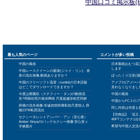
中国口コミ掲示板(B
最も人気のページ
コメントが多い投稿
中国の風俗
日本製紙おむつ花
します
中国レースクイーンの翟凌(ジャイ・リン)、兽
兽の流出画像,動画ありますか？
ぼったくり注意(浦
中国のフリーソフト迅雷（xunlei)の日本語版
アメブロ(アメー
はどこでダウンロードできますか？
見れなくなりまし
今度は鄧麗欣（ステフィー・タン)の動画流
中国の風俗
失?邓丽欣照片疯传网络 尺度超越张柏芝阿娇
中国からFC２の
薛璐の流失画像:非诚勿扰薛璐私拍尺度惊人 薛
同じ内容は何度も
璐237M私照流出
【売商品】「花王
セクシータレントアンバー・アン（安心亜）
40FTコンテナ1台
Amber XinyaのIバックセクシー画像:安心亚 c
希望与中国人交流
字裤图片