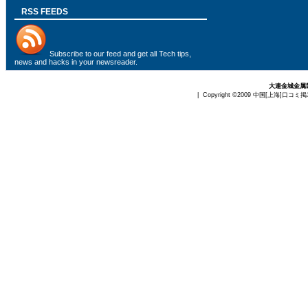
RSS FEEDS
Subscribe to
our feed
and get all Tech tips,
news and hacks in your newsreader.
大連金城金属
| Copyright ©2009
中国[上海]口コミ掲