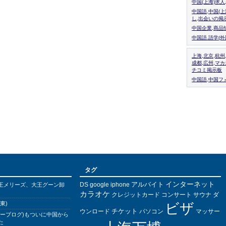
中国(上海)求
中国語,中国(
し,出会いの掲
中国企業,商品
中国語.語学(
上海,北京,杭州
成都,広州,マ
チコミ掲示板
中国語,中国フォ
タグ
インターネット
アルバイト
DS
王メリーズ、大王グーン卸
google
iphone
カラオケ
クレジットカード
コンサート
サウナ
ダ
東)
ビザ
チケット
ウンロード
パソコン
マッサー
バーブログ)もついに中国から
た