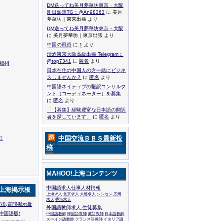
DM送ってね美月夢華坊東京・大阪
即日派遣TG：@An98363
に 美月
夢華坊｜東京出張 より
DM送ってね美月夢華坊東京・大阪
に 美月夢華坊｜東京出張 より
中国の風俗
に
1
より
清酒東京大阪高級出張 Telegram：
@top7341
に
匿名
より
,福州
日本在住の中国人の方一緒にビジネ
スしませんか？
に
匿名
より
中国語ネイティブの翻訳コンサルタ
ント（コーディネーター）を募集
に
匿名
より
「【募集】経験豊富な日本語の翻訳
者を探しています」
に
匿名
より
中国交流ＢＢＳ最新投
江
稿
MAHOO!上海コンテンツ
中国語求人仕事人材情報
!上海掲示板
上海求人
北京求人
大連求人
シンセン,広州
求人
香港求人
換,質問掲示板
外国語教師求人,生徒募集
中国語版)
中国語教師
韓国語教師
英語教師
日本語教師
スペイン語教師
フランス語教師
イタリア語