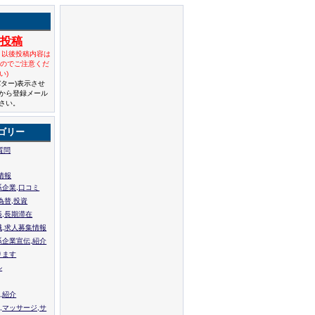
規投稿
と以後投稿内容は
んのでご注意くだ
い)
バター)表示させ
から登録メール
さい。
ゴリー
質問
情報
系企業,口コミ
為替,投資
張,長期滞在
職,求人募集情報
系企業宣伝,紹介
ります
ル
,紹介
,マッサージ,サ