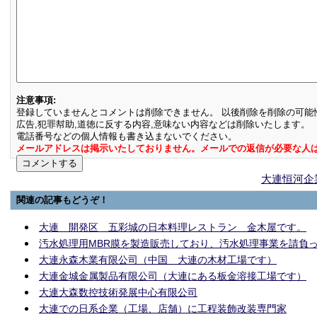
注意事項:
登録していませんとコメントは削除できません。 以後削除を削除の可能
広告,犯罪幇助,道徳に反する内容,意味ない内容などは削除いたします。
電話番号などの個人情報も書き込まないでください。
メールアドレスは掲示いたしておりません。メールでの返信が必要な人
大連恒河企
関連の記事もどうぞ！
大連 開発区 五彩城の日本料理レストラン 金木屋です。
汚水処理用MBR膜を製造販売しており、汚水処理事業を請負
大連永森木業有限公司（中国 大連の木材工場です）
大連金城金属製品有限公司（大連にある板金溶接工場です）
大連大森数控技術発展中心有限公司
大連での日系企業（工場、店舗）に工程装飾改装専門家