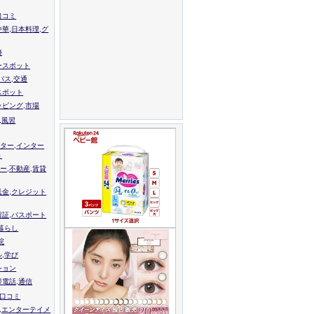
口コミ
中華,日本料理,グ
跡
ースポット
バス,交通
スポット
ッピング,市場
,風習
ター,インター
ト
ー,不動産,賃貸
送金,クレジット
留証,パスポート
,暮らし
院
ル,学び
ション
帯電話,通信
校口コミ
,エンターテイメ