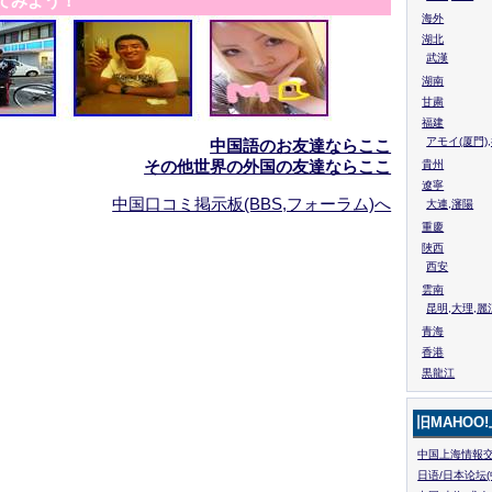
てみよう！
海外
湖北
武漢
湖南
甘粛
福建
アモイ(厦門)
中国語のお友達ならここ
その他世界の外国の友達ならここ
貴州
遼寧
中国口コミ掲示板(BBS,フォーラム)へ
大連,瀋陽
重慶
陜西
西安
雲南
昆明,大理,麗
青海
香港
黒龍江
旧MAHOO
中国上海情報交
日语/日本论坛(