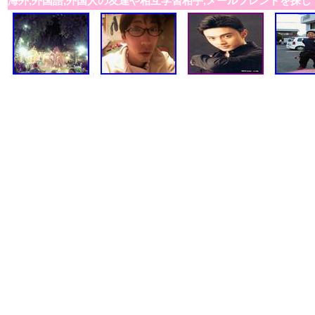
海外,外国語,外国人の友達や相互学習相手,メールフレンドを探し