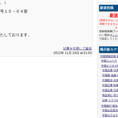
。）
新規投稿
号１５－０４室
新
(登録されない
削除できませ
さ
登録後画像(ア
たしております。
たい場合は
ここ
で設定してくだ
記事を引用して返信
掲示板カテ
2012年 11月 24日 at 21:03
中国情報交換,
中国ニュース
中国ビジネス
中国企業,日
中国株,金融,
中国駐在,出
中国仕事,転
中国企業,日
商品求む,売
法律,トラブ
中国旅行,観光
中国お店宣伝
中国カラオケ