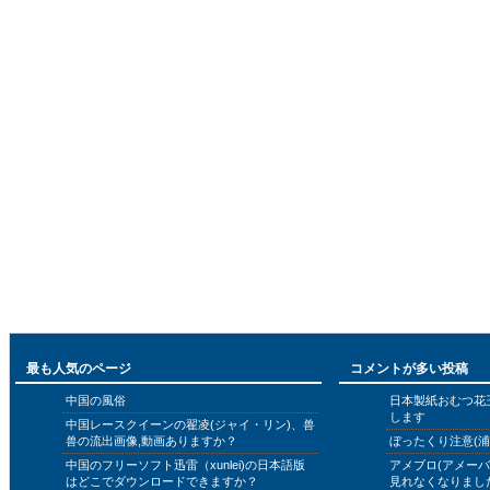
最も人気のページ
コメントが多い投稿
中国の風俗
日本製紙おむつ花
します
中国レースクイーンの翟凌(ジャイ・リン)、兽
兽の流出画像,動画ありますか？
ぼったくり注意(浦
中国のフリーソフト迅雷（xunlei)の日本語版
アメブロ(アメー
はどこでダウンロードできますか？
見れなくなりまし