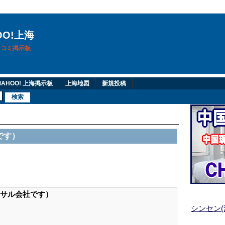
OO!上海
換口コミ掲示板
AHOO! 上海掲示板
上海地図
新規投稿
です）
サル会社です）
シンセン