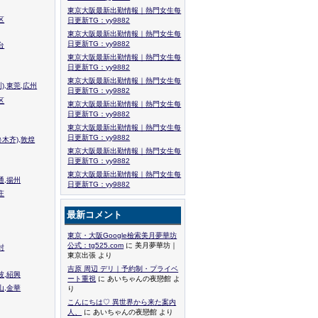
東京大阪最新出勤情報｜熱門女生每
区
日更新TG：yy9882
東京大阪最新出勤情報｜熱門女生每
日更新TG：yy9882
台
東京大阪最新出勤情報｜熱門女生每
日更新TG：yy9882
東京大阪最新出勤情報｜熱門女生每
),東莞,広州
日更新TG：yy9882
区
東京大阪最新出勤情報｜熱門女生每
日更新TG：yy9882
東京大阪最新出勤情報｜熱門女生每
日更新TG：yy9882
木齐),敦煌
東京大阪最新出勤情報｜熱門女生每
日更新TG：yy9882
東京大阪最新出勤情報｜熱門女生每
通,揚州
日更新TG：yy9882
庄
最新コメント
東京・大阪Google檢索美月夢華坊
公式：tg525.com
に 美月夢華坊｜
封
東京出張 より
吉原 周辺 デリ｜予約制・プライベ
波,紹興
ート重視
に あいちゃんの夜戀館 よ
山,金華
り
こんにちは♡ 異世界から来た案内
人、
に あいちゃんの夜戀館 より