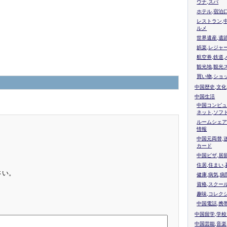
ウナ,スパ
ホテル,宿泊
レストラン,
ルメ
世界遺産,遺
娯楽,レジャ
航空券,鉄道,
観光地,観光
買い物,ショ
中国歴史,文化
中国生活
中国コンピュ
ネット,ソフ
ルームシェア
情報
中国元両替,
カード
中国ビザ,居
住居,住まい
さい。
健康,病気,病
資格,スクー
趣味,コレク
中国電話,携
中国留学,学
中国芸能,音楽