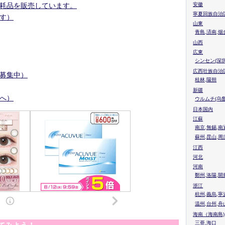
耗品を販売しています。
安徽
寧夏回族自治
す）
山東
青島,済南,烟
山西
広東
シンセン(深圳
広西壮族自治
募集中）
桂林,陽朔
新疆
へ）
ウルムチ(乌鲁
日本国内
江蘇
南京,無錫,南
蘇州,昆山,周
江西
河北
河南
鄭州,洛陽,開
浙江
杭州,義烏,寧
温州,台州,舟
海南（海南島)
三亜,海口