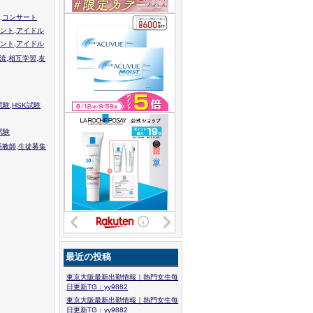
,コンサート
ント,アイドル
ント,アイドル
流,相互学習,友
験,HSK試験
試験
語教師,生徒募集
最近の投稿
東京大阪最新出勤情報｜熱門女生每
日更新TG：yy9882
東京大阪最新出勤情報｜熱門女生每
日更新TG：yy9882