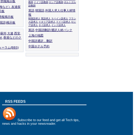
人,求職掲示板
教師
ドイツ語教師
ロシア語教師
ポルトガル
語教師
上海など）友達探
英語,韓国語,外国人求人仕事人材情
示板
報
情報掲示板
韓国語求人
英語求人
スペイン語求人
フラン
ス語求人
イタリア語求人
ドイツ語求人
ロシ
外国語)掲示板
ア語求人
タイ語求人
インド語求人
英語,中国語翻訳/通訳人材バンク
,蘇州,大連,西安,
上海の地図
カオ,香港などのク
中国語通訳，翻訳
中国ホテル予約
ーラム(BBS)
RSS FEEDS
Subscribe to
our feed
and get all Tech tips,
news and hacks in your newsreader.