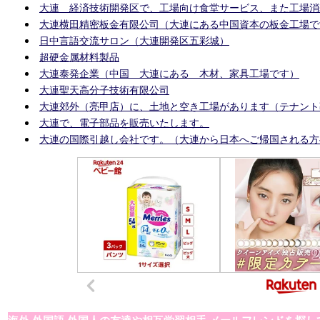
大連 経済技術開発区で、工場向け食堂サービス、また工場消
大連横田精密板金有限公司（大連にある中国資本の板金工場で
日中言語交流サロン（大連開発区五彩城）
超硬金属材料製品
大連泰発企業（中国 大連にある 木材、家具工場です）
大連聖天高分子技術有限公司
大連郊外（亮甲店）に、土地と空き工場があります（テナント
大連で、電子部品を販売いたします。
大連の国際引越し会社です。（大連から日本へご帰国される方