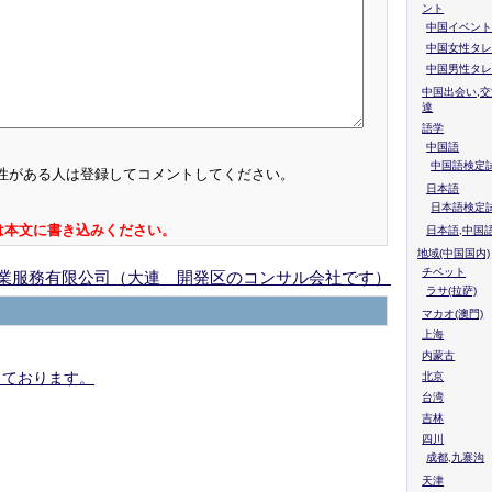
ント
中国イベント
中国女性タレ
中国男性タレ
中国出会い,交
達
語学
中国語
中国語検定試
性がある人は登録してコメントしてください。
日本語
日本語検定
は本文に書き込みください。
日本語,中国
地域(中国国内)
チベット
業服務有限公司（大連 開発区のコンサル会社です）
ラサ(拉萨)
マカオ(澳門)
上海
内蒙古
っております。
北京
台湾
吉林
四川
成都,九寨沟
天津