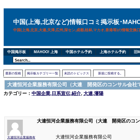
中国(上海,北京など)情報口コミ掲示板･MAH
中国(上海,北京,大連,天津,広州,深セン,成都,桂林,マカオ,香港等)の情報交
中国掲示板
MAHOO! 上海
中国ホテル予約
上海ホテル予約
旧M
最新の投稿
掲示板カテゴリー一覧
未読のトピックス
新規に投稿する。
大連恒河企業服務有限公司（大連 開発区のコンサル会社
カテゴリー：
中国企業,日系宣伝,紹介
,
大連,瀋陽
大連恒河企業服務有限公司（大連 開発区のコン
大連恒河企業服務有限公司
大連恒河企業服務有