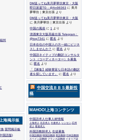
DM送ってね美月夢華坊東京・大阪
即日派遣TG：@An98363
に 美月
夢華坊｜東京出張 より
DM送ってね美月夢華坊東京・大阪
に 美月夢華坊｜東京出張 より
中国の風俗
に
1
より
清酒東京大阪高級出張 Telegram：
@top7341
に
匿名
より
,福州
日本在住の中国人の方一緒にビジネ
スしませんか？
に
匿名
より
中国語ネイティブの翻訳コンサルタ
ント（コーディネーター）を募集
に
匿名
より
「【募集】経験豊富な日本語の翻訳
者を探しています」
に
匿名
より
中国交流ＢＢＳ最新投
江
稿
MAHOO!上海コンテンツ
中国語求人仕事人材情報
!上海掲示板
上海求人
北京求人
大連求人
シンセン,広州
求人
香港求人
換,質問掲示板
外国語教師求人,生徒募集
中国語版)
中国語教師
韓国語教師
英語教師
日本語教師
スペイン語教師
フランス語教師
イタリア語