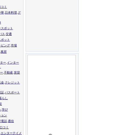
口コミ
中華,日本料理,グ
跡
ースポット
バス,交通
スポット
ッピング,市場
,風習
ター,インター
ト
ー,不動産,賃貸
送金,クレジット
留証,パスポート
,暮らし
院
ル,学び
ション
帯電話,通信
校口コミ
,エンターテイメ