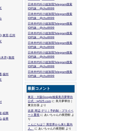
日本外约叫小姐加我Telegram搜索
区
ID约妹：@chu8699
日本外约叫小姐加我Telegram搜索
ID约妹：@chu8699
台
日本外约叫小姐加我Telegram搜索
ID约妹：@chu8699
日本外约叫小姐加我Telegram搜索
),東莞,広州
ID约妹：@chu8699
区
日本外约叫小姐加我Telegram搜索
ID约妹：@chu8699
日本外约叫小姐加我Telegram搜索
ID约妹：@chu8699
木齐),敦煌
日本外约叫小姐加我Telegram搜索
ID约妹：@chu8699
日本外约叫小姐加我Telegram搜索
通,揚州
ID约妹：@chu8699
庄
最新コメント
東京・大阪Google檢索美月夢華坊
公式：tg525.com
に 美月夢華坊｜
封
東京出張 より
吉原 周辺 デリ｜予約制・プライベ
波,紹興
ート重視
に あいちゃんの夜戀館 よ
山,金華
り
こんにちは♡ 異世界から来た案内
人、
に あいちゃんの夜戀館 より