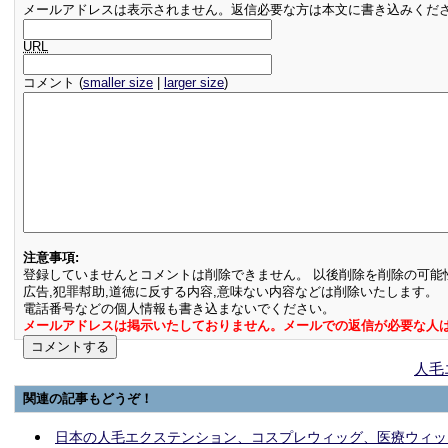
メールアドレスは表示されません。返信必要な方は本文に書き込みくだ
URL
コメント (
smaller size
|
larger size
)
注意事項:
登録していませんとコメントは削除できません。 以後削除を削除の可能
広告,犯罪幇助,道徳に反する内容,意味ない内容などは削除いたします。
電話番号などの個人情報も書き込まないでください。
メールアドレスは掲示いたしておりません。メールでの返信が必要な人
人毛
関連の記事もどうぞ！
日本の人毛エクステンション、コスプレウィッグ、医療ウィッ