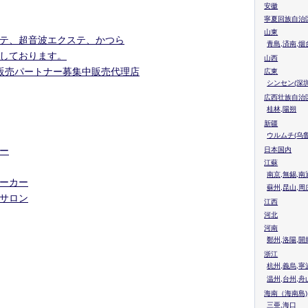
安徽
寧夏回族自治
山東
テ、超音波エクステ、かつら
青島,済南,烟
しております。
山西
販売パートナー募集中販売代理店
広東
シンセン(深圳
広西壮族自治
桂林,陽朔
新疆
ウルムチ(乌鲁
ー
日本国内
江蘇
南京,無錫,南
ーカー
蘇州,昆山,周
サロン
江西
河北
河南
鄭州,洛陽,開
浙江
杭州,義烏,寧
温州,台州,舟
海南（海南島)
三亜,海口