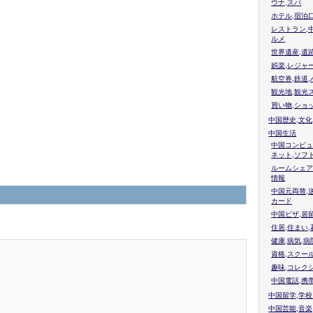
ウナ,スパ
ホテル,宿泊
レストラン,
ルメ
世界遺産,遺
娯楽,レジャ
航空券,鉄道,
観光地,観光
買い物,ショ
中国歴史,文化
中国生活
中国コンピュ
ネット,ソフ
ルームシェア
情報
中国元両替,
カード
中国ビザ,居
住居,住まい
健康,病気,病
資格,スクー
趣味,コレク
中国電話,携
中国留学,学
中国芸能,音楽