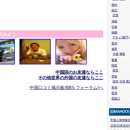
海外
湖北
武漢
湖南
甘粛
福建
てみよう！
アモイ(厦門)
貴州
遼寧
大連,瀋陽
重慶
陜西
西安
中国語のお友達ならここ
雲南
その他世界の外国の友達ならここ
昆明,大理,麗
中国口コミ掲示板(BBS,フォーラム)へ
青海
香港
黒龍江
旧MAHOO
中国上海情報交
日语/日本论坛(