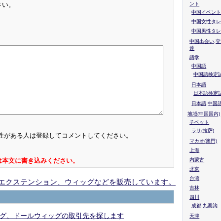
ント
さい。
中国イベント
中国女性タレ
中国男性タレ
中国出会い,交
達
語学
中国語
中国語検定試
日本語
日本語検定
日本語,中国
地域(中国国内)
チベット
ラサ(拉萨)
性がある人は登録してコメントしてください。
マカオ(澳門)
上海
内蒙古
は本文に書き込みください。
北京
台湾
エクステンション、ウィッグなどを販売しています。
吉林
四川
成都,九寨沟
グ、ドールウィッグの取引先を探します
天津