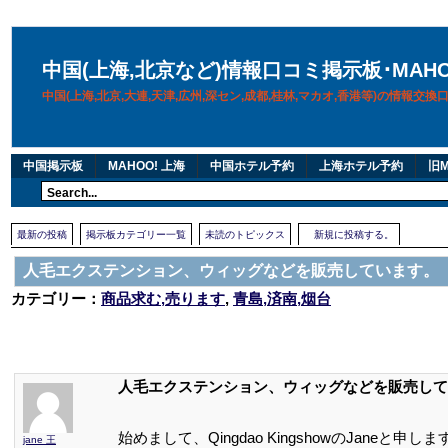
中国(上海,北京など)情報口コミ掲示板･MAH
中国(上海,北京,大連,天津,広州,深セン,成都,桂林,マカオ,香港等)の情報交
中国掲示板
MAHOO! 上海
中国ホテル予約
上海ホテル予約
旧M
最新の投稿
掲示板カテゴリー一覧
未読のトピックス
新規に投稿する。
人毛エクステンション、ウィッグなどを販売しています。
カテゴリー：
商品求む,売ります
,
青島,済南,烟台
人毛エクステンション、ウィッグなどを販売して
始めまして、Qingdao KingshowのJan
jane 王