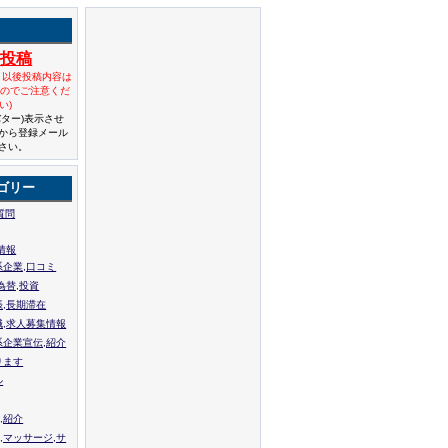
規投稿
と以後投稿内容は
んのでご注意くだ
い)
バター)表示させ
から登録メール
さい。
ゴリー
質問
情報
系企業,口コミ
為替,投資
張,長期滞在
職,求人募集情報
系企業宣伝,紹介
ります
ル
,紹介
,マッサージ,サ