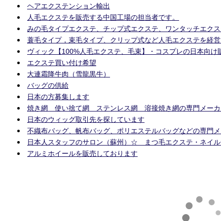
ヘアエクステンション輸出
人毛エクステを販売する中国工場の担当者です。
みの毛タイプエクステ、チップ式エクステ、ワンタッチエクス
蓑毛タイプ，束毛タイプ、クリップ式など人毛エクステを経営
ヴィック【100%人毛エクステ、毛束】・コスプレの日本向け
エクステ買い付け希望
大連霜降牛肉（雪龍黒牛）
バッグの供給
日本の方募集します
焼き網 使い捨て網 ステンレス網 溶接焼き網の専門メーカ
日本のウィッグ取引先を探しています
不織布バッグ、帆布バッグ、ポリエステルバッグなどの専門メ
日本人スタッフのサロン（蘇州）☆ まつ毛エクステ・ネイル
アルミホイールを販売しております