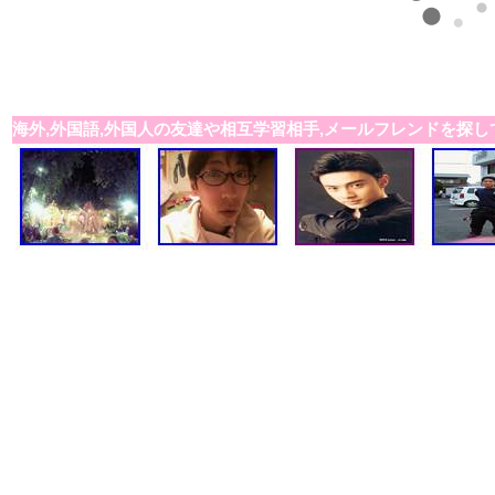
海外,外国語,外国人の友達や相互学習相手,メールフレンドを探し