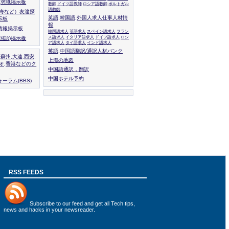
人,求職掲示板
教師
ドイツ語教師
ロシア語教師
ポルトガル
語教師
上海など）友達探
英語,韓国語,外国人求人仕事人材情
示板
報
情報掲示板
韓国語求人
英語求人
スペイン語求人
フラン
ス語求人
イタリア語求人
ドイツ語求人
ロシ
外国語)掲示板
ア語求人
タイ語求人
インド語求人
英語,中国語翻訳/通訳人材バンク
,蘇州,大連,西安,
上海の地図
カオ,香港などのク
中国語通訳，翻訳
中国ホテル予約
ーラム(BBS)
RSS FEEDS
Subscribe to
our feed
and get all Tech tips,
news and hacks in your newsreader.