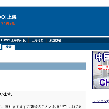
OO!上海
換口コミ掲示板
AHOO! 上海掲示板
上海地図
新規投稿
います。
シンセン
eと申します。貴社ますますご繁栄のこととお喜び申し上げま