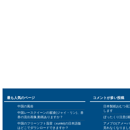
最も人気のページ
コメントが多い投稿
中国の風俗
日本製紙おむつ花
します
中国レースクイーンの翟凌(ジャイ・リン)、兽
兽の流出画像,動画ありますか？
ぼったくり注意(浦
中国のフリーソフト迅雷（xunlei)の日本語版
アメブロ(アメー
はどこでダウンロードできますか？
見れなくなりまし