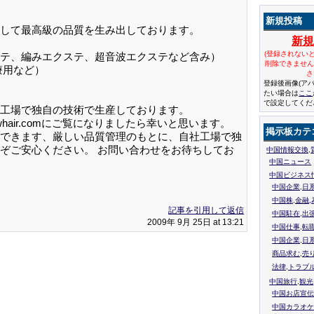
新規投稿
して最高級の品質を生み出しております。
新
(登録されない
テ、編みエクステ、超音波エクステなど含み）
削除できませ
療用など）
さ
登録後画像(ア
たい場合は
ここ
で設定してくだ
工場で独自の技術で生産しております。
showhair.comにご覧になりましたら幸いと思います。
掲示板カテ
産できます、厳しい品質管理のもとに、自社工場で独
ぞご安心ください。 お問い合わせをお待ちしてお
中国情報交換,
中国ニュース
中国ビジネス
中国企業,日
中国株,金融,
記事を引用して返信
中国駐在,出
2009年 9月 25日 at 13:21
中国仕事,転
中国企業,日
商品求む,売
法律,トラブ
中国旅行,観光
中国お店宣伝
中国カラオケ