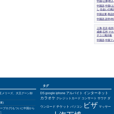
中国(上海)求
中国語,中国(
し,出会いの掲
中国企業,商品
中国語.語学(
上海,北京,杭州
成都,広州,マ
チコミ掲示板
中国語,中国フォ
タグ
インターネット
アルバイト
DS
王メリーズ、大王グーン卸
google
iphone
カラオケ
クレジットカード
コンサート
サウナ
ダ
東)
ビザ
チケット
ウンロード
パソコン
マッサー
バーブログ)もついに中国から
た