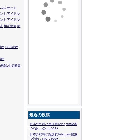
,コンサート
ント,アイドル
ント,アイドル
流,相互学習,友
験,HSK試験
試験
語教師,生徒募集
最近の投稿
日本外约叫小姐加我Telegram搜索
ID约妹：@chu8699
日本外约叫小姐加我Telegram搜索
ID约妹：@chu8699