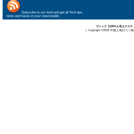
Subscribe to
our feed
and get all Tech tips,
news and hacks in your newsreader.
ヴィック【100%人毛エクス
| Copyright ©2009
中国[上海]口コミ掲