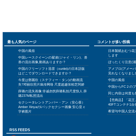
最も人気のページ
コメントが多い投稿
中国の風俗
日本製紙おむつ花
します
中国レースクイーンの翟凌(ジャイ・リン)、兽
兽の流出画像,動画ありますか？
ぼったくり注意(浦
中国のフリーソフト迅雷（xunlei)の日本語版
アメブロ(アメー
はどこでダウンロードできますか？
見れなくなりまし
今度は鄧麗欣（ステフィー・タン)の動画流
中国の風俗
失?邓丽欣照片疯传网络 尺度超越张柏芝阿娇
中国からFC２の
薛璐の流失画像:非诚勿扰薛璐私拍尺度惊人 薛
同じ内容は何度も
璐237M私照流出
【売商品】「花王
セクシータレントアンバー・アン（安心亜）
40FTコンテナ1台
Amber XinyaのIバックセクシー画像:安心亚 c
希望与中国人交流
字裤图片
RSS FEEDS