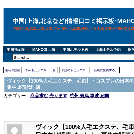
中国(上海,北京など)情報口コミ掲示板･MAH
中国(上海,北京,大連,天津,広州,深セン,成都,桂林,マカオ,香港等)の情報交
中国掲示板
MAHOO! 上海
中国ホテル予約
上海ホテル予約
旧M
最新の投稿
掲示板カテゴリー一覧
未読のトピックス
新規に投稿する。
ヴィック【100%人毛エクステ、毛束】・コスプレの日本
集中販売代理店
カテゴリー：
商品求む,売ります
,
杭州,義烏,寧波,紹興
ヴィック【100%人毛エクステ、毛