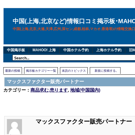
中国(上海,北京など)情報口コミ掲示板･MAH
中国(上海,北京,大連,天津,広州,深セン,成都,桂林,マカオ,香港等)の情報交
中国掲示板
MAHOO! 上海
中国ホテル予約
上海ホテル予約
旧M
最新の投稿
掲示板カテゴリー一覧
未読のトピックス
新規に投稿する。
マックスファクター販売パートナー
カテゴリー：
商品求む,売ります
,
地域(中国国内)
マックスファクター販売パートナー