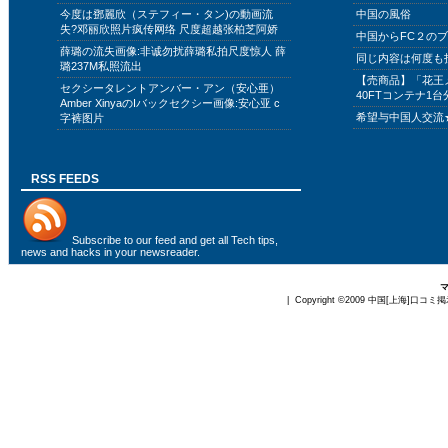
今度は鄧麗欣（ステフィー・タン)の動画流
中国の風俗
失?邓丽欣照片疯传网络 尺度超越张柏芝阿娇
中国からFC２の
薛璐の流失画像:非诚勿扰薛璐私拍尺度惊人 薛
同じ内容は何度も
璐237M私照流出
【売商品】「花王
セクシータレントアンバー・アン（安心亜）
40FTコンテナ1台
Amber XinyaのIバックセクシー画像:安心亚 c
希望与中国人交流
字裤图片
RSS FEEDS
Subscribe to
our feed
and get all Tech tips,
news and hacks in your newsreader.
| Copyright ©2009
中国[上海]口コミ掲