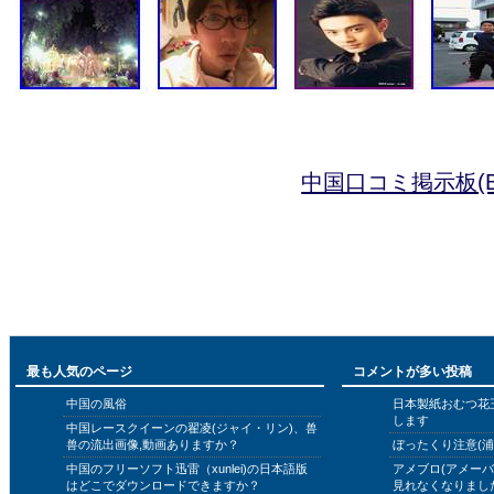
中国口コミ掲示板(B
最も人気のページ
コメントが多い投稿
中国の風俗
日本製紙おむつ花
します
中国レースクイーンの翟凌(ジャイ・リン)、兽
兽の流出画像,動画ありますか？
ぼったくり注意(浦
中国のフリーソフト迅雷（xunlei)の日本語版
アメブロ(アメー
はどこでダウンロードできますか？
見れなくなりまし