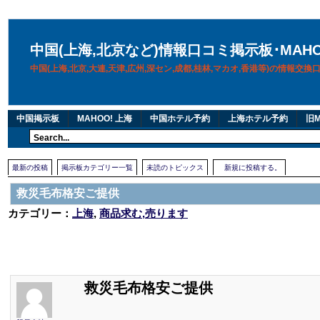
中国(上海,北京など)情報口コミ掲示板･MAH
中国(上海,北京,大連,天津,広州,深セン,成都,桂林,マカオ,香港等)の情報交
中国掲示板
MAHOO! 上海
中国ホテル予約
上海ホテル予約
旧M
最新の投稿
掲示板カテゴリー一覧
未読のトピックス
新規に投稿する。
救災毛布格安ご提供
カテゴリー：
上海
,
商品求む,売ります
救災毛布格安ご提供