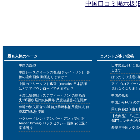
中国口コミ掲示板(B
最も人気のページ
コメントが多い投稿
中国の風俗
日本製紙おむつ花
します
中国レースクイーンの翟凌(ジャイ・リン)、兽
兽の流出画像,動画ありますか？
ぼったくり注意(浦
中国のフリーソフト迅雷（xunlei)の日本語版
アメブロ(アメー
はどこでダウンロードできますか？
見れなくなりまし
今度は鄧麗欣（ステフィー・タン)の動画流
中国の風俗
失?邓丽欣照片疯传网络 尺度超越张柏芝阿娇
中国からFC２の
薛璐の流失画像:非诚勿扰薛璐私拍尺度惊人 薛
同じ内容は何度も
璐237M私照流出
【売商品】「花王
セクシータレントアンバー・アン（安心亜）
40FTコンテナ1台
Amber XinyaのIバックセクシー画像:安心亚 c
希望与中国人交流
字裤图片