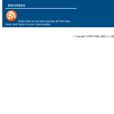
RSS FEEDS
Subscribe to
our feed
and get all Tech tips,
news and hacks in your newsreader.
| Copyright ©2009
中国[上海]口コミ掲