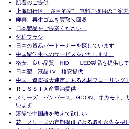
肌着のご提供
上海閔行区 “多目的室” 無料ご提供のご案内
廃棄、再生ゴムを買取＼回収
日本製品をご提案ください。
化粧ブラシ
日本の貿易パートーナーを探しています
中国留学生へのサービスをいたします。
格安、良い品質 HID LED製品を提供し
日本製 液晶TV 格安提供
中国 遼寧省大連市にある木材フローリング
ＲＵＳＳＩＡ産重油提供
メリーズ、パンパース、GOON、オカモト、
います
瀋陽で中国語を教えて欲しい
花王メリーズの定期提供できる取引き先を探