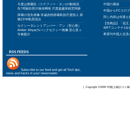
今度は鄧麗欣（ステフィー・タン)の動画流
中国の風俗
失?邓丽欣照片疯传网络 尺度超越张柏芝阿娇
中国からFC２の
薛璐の流失画像:非诚勿扰薛璐私拍尺度惊人 薛
同じ内容は何度も
璐237M私照流出
【売商品】「花王
セクシータレントアンバー・アン（安心亜）
40FTコンテナ1台
Amber XinyaのIバックセクシー画像:安心亚 c
希望与中国人交流
字裤图片
RSS FEEDS
Subscribe to
our feed
and get all Tech tips,
news and hacks in your newsreader.
| Copyright ©2009
中国[上海]口コミ掲