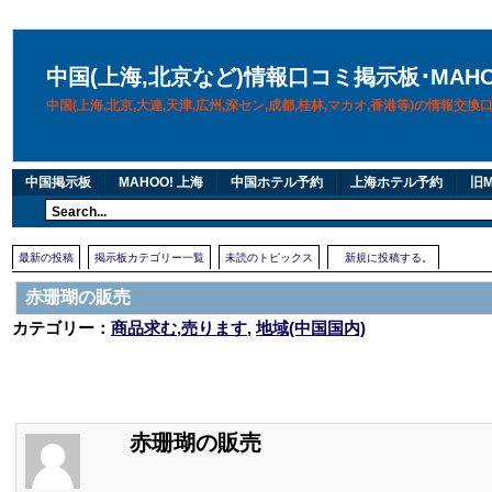
中国(上海,北京など)情報口コミ掲示板･MAH
中国(上海,北京,大連,天津,広州,深セン,成都,桂林,マカオ,香港等)の情報交
中国掲示板
MAHOO! 上海
中国ホテル予約
上海ホテル予約
旧M
最新の投稿
掲示板カテゴリー一覧
未読のトピックス
新規に投稿する。
赤珊瑚の販売
カテゴリー：
商品求む,売ります
,
地域(中国国内)
赤珊瑚の販売