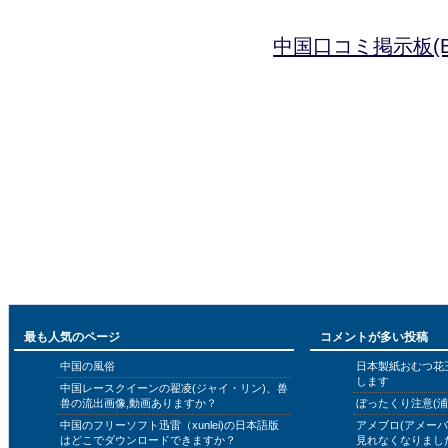
中国口コミ掲示板(B
最も人気のページ
コメントが多い投稿
中国の風俗
日本製紙おむつ花
します
中国レースクイーンの翟凌(ジャイ・リン)、兽
兽の流出画像,動画ありますか？
ぼったくり注意(浦
中国のフリーソフト迅雷（xunlei)の日本語版
アメブロ(アメー
はどこでダウンロードできますか？
見れなくなりまし