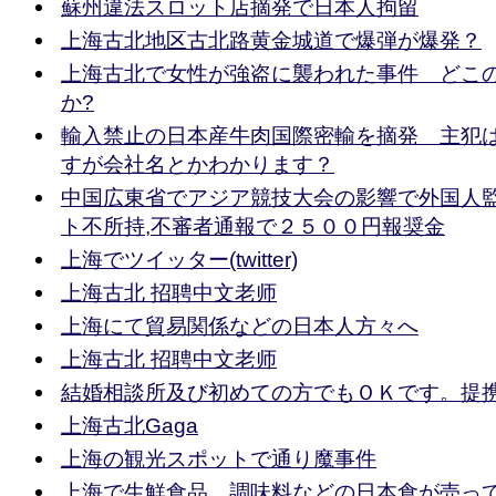
蘇州違法スロット店摘発で日本人拘留
上海古北地区古北路黄金城道で爆弾が爆発？
上海古北で女性が強盗に襲われた事件 どこ
か?
輸入禁止の日本産牛肉国際密輸を摘発 主犯
すが会社名とかわかります？
中国広東省でアジア競技大会の影響で外国人
ト不所持,不審者通報で２５００円報奨金
上海でツイッター(twitter)
上海古北 招聘中文老师
上海にて貿易関係などの日本人方々へ
上海古北 招聘中文老师
結婚相談所及び初めての方でもＯＫです。提
上海古北Gaga
上海の観光スポットで通り魔事件
上海で生鮮食品、調味料などの日本食が売っ