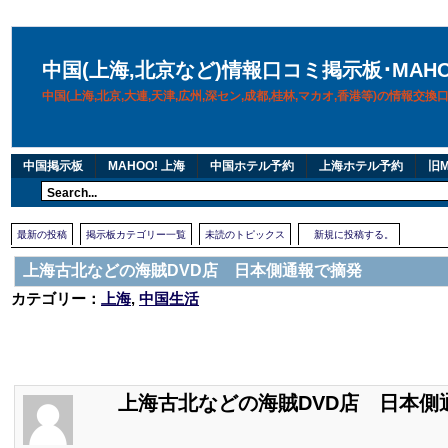
中国(上海,北京など)情報口コミ掲示板･MAH
中国(上海,北京,大連,天津,広州,深セン,成都,桂林,マカオ,香港等)の情報交
中国掲示板
MAHOO! 上海
中国ホテル予約
上海ホテル予約
旧M
最新の投稿
掲示板カテゴリー一覧
未読のトピックス
新規に投稿する。
上海古北などの海賊DVD店 日本側通報で摘発
カテゴリー：
上海
,
中国生活
上海古北などの海賊DVD店 日本側