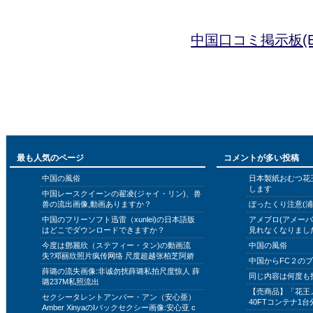
中国口コミ掲示板(B
最も人気のページ
コメントが多い投稿
中国の風俗
日本製紙おむつ花
します
中国レースクイーンの翟凌(ジャイ・リン)、兽
兽の流出画像,動画ありますか？
ぼったくり注意(浦
中国のフリーソフト迅雷（xunlei)の日本語版
アメブロ(アメー
はどこでダウンロードできますか？
見れなくなりまし
今度は鄧麗欣（ステフィー・タン)の動画流
中国の風俗
失?邓丽欣照片疯传网络 尺度超越张柏芝阿娇
中国からFC２の
薛璐の流失画像:非诚勿扰薛璐私拍尺度惊人 薛
同じ内容は何度も
璐237M私照流出
【売商品】「花王
セクシータレントアンバー・アン（安心亜）
40FTコンテナ1台
Amber XinyaのIバックセクシー画像:安心亚 c