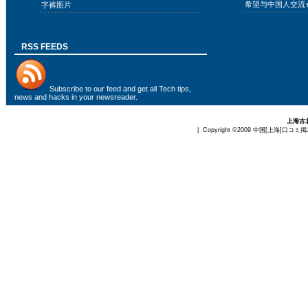
希望与中国人交流
字裤图片
RSS FEEDS
Subscribe to
our feed
and get all Tech tips,
news and hacks in your newsreader.
上海古
| Copyright ©2009
中国[上海]口コミ掲