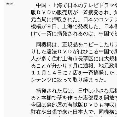
Guest
中国・上海で日本のテレビドラマ
版ＤＶＤの販売店が一斉摘発され、
元当局に押収された。日本のコンテ
機構が９日、上海で発表した。日本
けて一斉に摘発されるのは、中国で
同機構は、正規品をコピーしたり
りした違法ＤＶＤがはびこる中国で
人が多く住む上海市長寧区には大規
ることが分かり９月に通報、地元政
１１月１４日に７店を一斉摘発した
ンテンツに絞って取り締まった。
摘発された店は、日中は小さな店
ると本棚で壁を作った裏部屋を開放
今回は裏部屋の海賊版ＤＶＤも押収
駐在や出張で来た日本人で、同機構