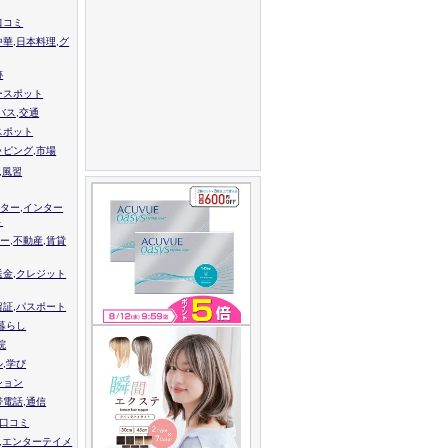
口コミ
中華,日本料理,グ
跡
ースポット
バス,交通
スポット
ッピング,市場
,風習
ター,インター
ト
ー,不動産,賃貸
送金,クレジット
留証,パスポート
,暮らし
院
ル,学び
ション
帯電話,通信
校口コミ
,エンターテイメ