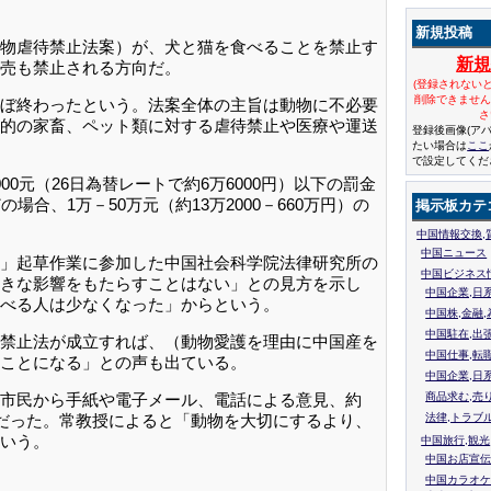
新規投稿
物虐待禁止法案）が、犬と猫を食べることを禁止す
新
売も禁止される方向だ。
(登録されない
削除できませ
ぼ終わったという。法案全体の主旨は動物に不必要
さ
的の家畜、ペット類に対する虐待禁止や医療や運送
登録後画像(ア
たい場合は
ここ
で設定してくだ
元（26日為替レートで約6万6000円）以下の罰金
合、1万－50万元（約13万2000－660万円）の
掲示板カテ
中国情報交換,
中国ニュース
」起草作業に参加した中国社会科学院法律研究所の
中国ビジネス
きな影響をもたらすことはない」との見方を示し
中国企業,日
べる人は少なくなった」からという。
中国株,金融,
中国駐在,出
禁止法が成立すれば、（動物愛護を理由に中国産を
中国仕事,転
ことになる」との声も出ている。
中国企業,日
市民から手紙や電子メール、電話による意見、約
商品求む,売
的だった。常教授によると「動物を大切にするより、
法律,トラブ
いう。
中国旅行,観光
中国お店宣伝
中国カラオケ