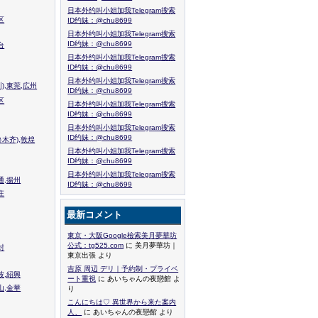
日本外约叫小姐加我Telegram搜索
区
ID约妹：@chu8699
日本外约叫小姐加我Telegram搜索
ID约妹：@chu8699
台
日本外约叫小姐加我Telegram搜索
ID约妹：@chu8699
日本外约叫小姐加我Telegram搜索
),東莞,広州
ID约妹：@chu8699
区
日本外约叫小姐加我Telegram搜索
ID约妹：@chu8699
日本外约叫小姐加我Telegram搜索
ID约妹：@chu8699
木齐),敦煌
日本外约叫小姐加我Telegram搜索
ID约妹：@chu8699
日本外约叫小姐加我Telegram搜索
通,揚州
ID约妹：@chu8699
庄
最新コメント
東京・大阪Google檢索美月夢華坊
公式：tg525.com
に 美月夢華坊｜
封
東京出張 より
吉原 周辺 デリ｜予約制・プライベ
波,紹興
ート重視
に あいちゃんの夜戀館 よ
山,金華
り
こんにちは♡ 異世界から来た案内
人、
に あいちゃんの夜戀館 より