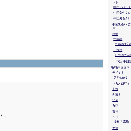
ント
中国イベント
中国女性タレ
中国男性タレ
中国出会い,交
達
語学
中国語
中国語検定試
日本語
日本語検定
日本語,中国
地域(中国国内)
チベット
ラサ(拉萨)
マカオ(澳門)
上海
内蒙古
北京
台湾
吉林
さい。
四川
成都,九寨沟
天津