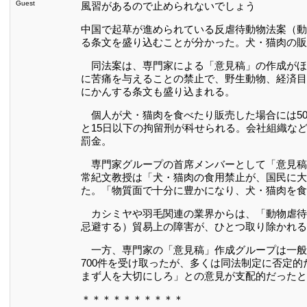
Guest
風習があるので止められないでしょう
中国で起草が進められている反虐待動物法案（動
る条文を盛り込むことが分かった。犬・猫肉の販
同法案は、専門家による「意見稿」の作成がほ
に苦痛を与えることの禁止で、野生動物、経済目
にかんする条文も盛り込まれる。
個人が犬・猫肉を食べたり販売した場合には5000
と15日以下の拘留刑が科せられる。会社組織などの場
罰金。
専門家グループの首席メンバーとして「意見稿
常紀文教授は「犬・猫肉の食用禁止が、国民に大
た。「物質面で十分に豊かになり、犬・猫肉を食
カシミヤや羽毛関連の業界からは、「動物虐待
忌避する）貿易上の障害が、ひとつ取り除かれる
一方、専門家の「意見稿」作成グループは一般
700件を受け取ったが、多くは同法制定に否定
まず人を大切にしろ」との意見が支配的だったと
＊＊＊＊＊＊＊＊＊＊