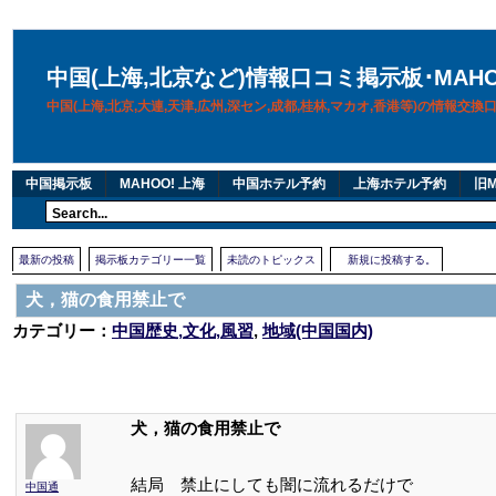
中国(上海,北京など)情報口コミ掲示板･MAH
中国(上海,北京,大連,天津,広州,深セン,成都,桂林,マカオ,香港等)の情報交
中国掲示板
MAHOO! 上海
中国ホテル予約
上海ホテル予約
旧M
最新の投稿
掲示板カテゴリー一覧
未読のトピックス
新規に投稿する。
犬，猫の食用禁止で
カテゴリー：
中国歴史,文化,風習
,
地域(中国国内)
犬，猫の食用禁止で
結局 禁止にしても闇に流れるだけで
中国通