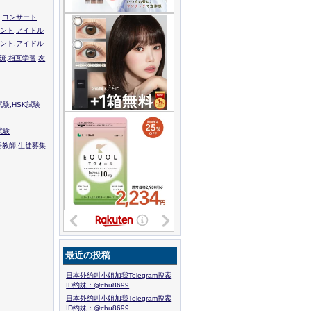
,コンサート
ント,アイドル
ント,アイドル
流,相互学習,友
験,HSK試験
試験
語教師,生徒募集
最近の投稿
日本外约叫小姐加我Telegram搜索
ID约妹：@chu8699
日本外约叫小姐加我Telegram搜索
ID约妹：@chu8699