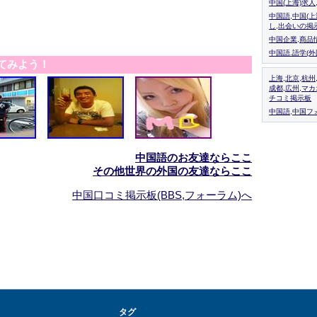
中国(上海)求
中国語,中国(
し,出会いの掲
中国企業,商品
中国語.語学(
てみよう！
上海,北京,杭州
成都,広州,マ
チコミ掲示板
中国語,中国フォ
中国語のお友達ならここ
その他世界の外国の友達ならここ
中国口コミ掲示板(BBS,フォーラム)へ
タグ