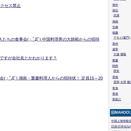
アクセス禁止
海外
湖北
武漢
湖南
甘粛
福建
アモイ(厦門)
星人たちの食事会(；ﾟДﾟ) 中国料理界の大師範からの招待
貴州
遼寧
大連,瀋陽
ですが会社名とかわかります？
重慶
陜西
西安
雲南
会(；ﾟДﾟ) 湖南・重慶料理人からの招待状！ 定員15～20
昆明,大理,麗
青海
香港
黒龍江
旧MAHOO
中国上海情報交
日语/日本论坛(