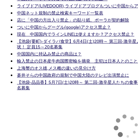
ライブドア(LIVEDOOR),ライブドアブログもついに中国から
中国ネット規制の禁止検索キーワード一覧表
店に「中国の方出入り禁止」の貼り紙、ポーラが契約解除
ついに中国からグーグル(google)アクセス禁止？
現在 中国国内でラインLINEは使えますか？アクセス禁止？
【池袋(要町)‐ダイラバ食堂】6月4日(土)20時～ 第三回-激辛
状！ 定員15～20名募集
中国国内に持込み禁止の商品は？
輸入禁止の日本産牛肉国際密輸を摘発 主犯は日本人とのこと
上海蟹のオス雄,メス雌の違いの見分け方
蒼井そらの中国政府の規制で中国大陸のテレビ出演禁止に
【池袋‐品品香】5月7日(土)20時～ 第二回-激辛星人たちの食事
名募集