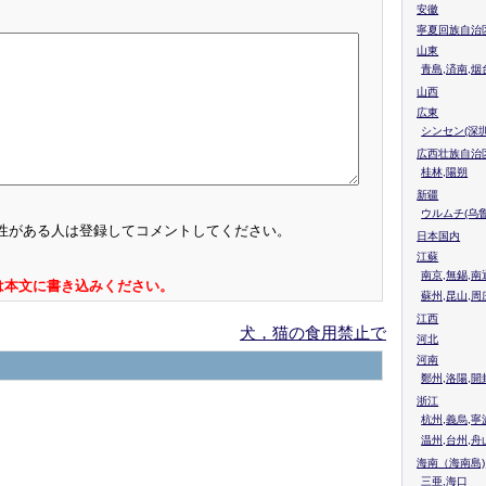
安徽
寧夏回族自治
山東
青島,済南,烟
山西
広東
シンセン(深圳
広西壮族自治
桂林,陽朔
新疆
ウルムチ(乌鲁
性がある人は登録してコメントしてください。
日本国内
江蘇
南京,無錫,南
は本文に書き込みください。
蘇州,昆山,周
江西
犬，猫の食用禁止で
河北
河南
鄭州,洛陽,開
浙江
杭州,義烏,寧
温州,台州,舟
海南（海南島)
三亜,海口