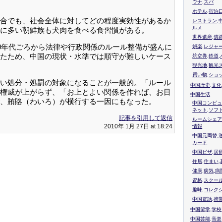
ウナ,スパ
ホテル,宿泊
合でも、社会全体に対してどの程度実効性があるか
レストラン,
ルメ
に多い朝鮮族も犬肉を食べる食習慣がある。
世界遺産,遺
0年代ごろから法律や行政関係のルール整備が盛んに
娯楽,レジャ
たため、中国の現状・水準では順守が難しいケース
航空券,鉄道,
観光地,観光
買い物,ショ
い処分・処罰の対象になることが一般的。「ルール
中国歴史,文化
権威が上がらず、「お上とよい関係を作れば、お目
中国生活
、賄賂（わいろ）が横行する一因にもなった。
中国コンピュ
ネット,ソフ
記事を引用して返信
ルームシェア
2010年 1月 27日 at 18:24
情報
中国元両替,
カード
中国ビザ,居
住居,住まい
健康,病気,病
資格,スクー
趣味,コレク
中国電話,携
中国留学,学
中国芸能,音楽