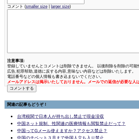
コメント (
smaller size
|
larger size
)
注意事項:
登録していませんとコメントは削除できません。 以後削除を削除の可能
広告,犯罪幇助,道徳に反する内容,意味ない内容などは削除いたします。
電話番号などの個人情報も書き込まないでください。
メールアドレスは掲示いたしておりません。メールでの返信が必要な人
関連の記事もどうぞ！
台湾税関で日本人が持ち出し禁止で現金没収
中国ネット規制、性関連の医療情報も閲覧禁止だって？
中国ってGメール使えますか？アクセス禁止？
中国のチベット３月まで外国人立ち入り禁止