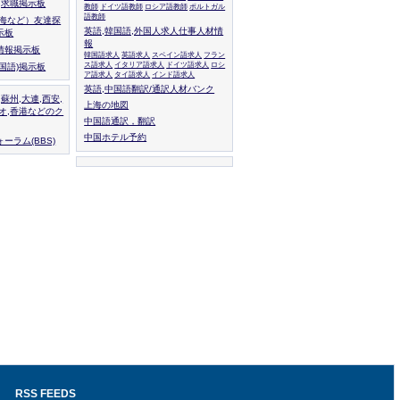
人,求職掲示板
教師
ドイツ語教師
ロシア語教師
ポルトガル
語教師
上海など）友達探
英語,韓国語,外国人求人仕事人材情
示板
報
情報掲示板
韓国語求人
英語求人
スペイン語求人
フラン
ス語求人
イタリア語求人
ドイツ語求人
ロシ
外国語)掲示板
ア語求人
タイ語求人
インド語求人
英語,中国語翻訳/通訳人材バンク
,蘇州,大連,西安,
上海の地図
カオ,香港などのク
中国語通訳，翻訳
中国ホテル予約
ーラム(BBS)
RSS FEEDS