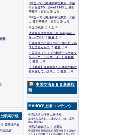
DM送ってね美月夢華坊東京・大阪
即日派遣TG：@An98363
に 美月
夢華坊｜東京出張 より
DM送ってね美月夢華坊東京・大阪
に 美月夢華坊｜東京出張 より
中国の風俗
に
1
より
清酒東京大阪高級出張 Telegram：
@top7341
に
匿名
より
,福州
日本在住の中国人の方一緒にビジネ
スしませんか？
に
匿名
より
中国語ネイティブの翻訳コンサルタ
ント（コーディネーター）を募集
に
匿名
より
「【募集】経験豊富な日本語の翻訳
者を探しています」
に
匿名
より
中国交流ＢＢＳ最新投
江
稿
MAHOO!上海コンテンツ
中国語求人仕事人材情報
!上海掲示板
上海求人
北京求人
大連求人
シンセン,広州
求人
香港求人
換,質問掲示板
外国語教師求人,生徒募集
中国語版)
中国語教師
韓国語教師
英語教師
日本語教師
スペイン語教師
フランス語教師
イタリア語