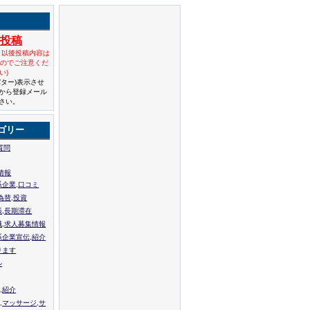
規投稿
と以後投稿内容は
んのでご注意くだ
い)
バター)表示させ
から登録メール
さい。
ゴリー
質問
情報
系企業,口コミ
為替,投資
張,長期滞在
職,求人募集情報
系企業宣伝,紹介
ります
ル
,紹介
,マッサージ,サ