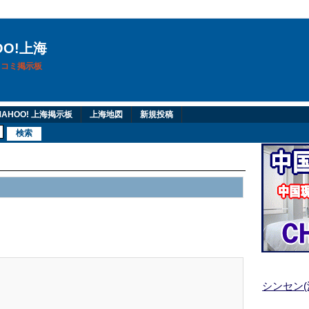
OO!上海
換口コミ掲示板
AHOO! 上海掲示板
上海地図
新規投稿
シンセン