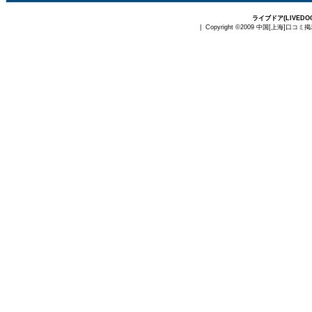
ライブドア(LIVE
| Copyright ©2009
中国[上海]口コミ掲