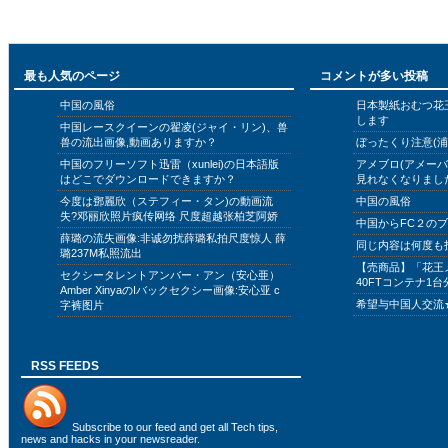
最も人気のページ
コメントが多い投稿
中国の風俗
日本製紙おむつ花
します
中国レースクイーンの翟凌(ジャイ・リン)、兽
兽の流出画像,動画ありますか？
ぼったくり注意(浦
中国のフリーソフト迅雷（xunlei)の日本語版
アメブロ(アメー
はどこでダウンロードできますか？
見れなくなりまし
今度は鄧麗欣（ステフィー・タン)の動画流
中国の風俗
失?邓丽欣照片疯传网络 尺度超越张柏芝阿娇
中国からFC２の
薛璐の流失画像:非诚勿扰薛璐私拍尺度惊人 薛
同じ内容は何度も
璐237M私照流出
【売商品】「花王
セクシータレントアンバー・アン（安心亜）
40FTコンテナ1台
Amber XinyaのIバックセクシー画像:安心亚 c
希望与中国人交流
字裤图片
RSS FEEDS
Subscribe to
our feed
and get all Tech tips,
news and hacks in your newsreader.