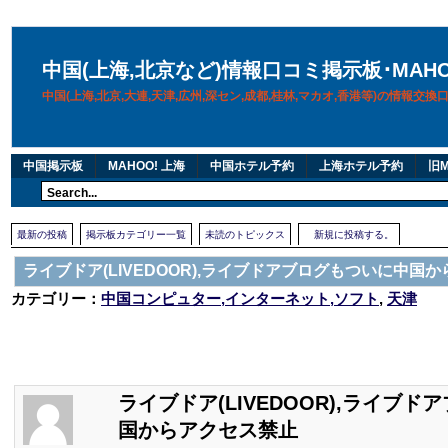
中国(上海,北京など)情報口コミ掲示板･MAH
中国(上海,北京,大連,天津,広州,深セン,成都,桂林,マカオ,香港等)の情報交
中国掲示板
MAHOO! 上海
中国ホテル予約
上海ホテル予約
旧M
最新の投稿
掲示板カテゴリー一覧
未読のトピックス
新規に投稿する。
ライブドア(LIVEDOOR),ライブドアブログもついに中国
カテゴリー：
中国コンピュター,インターネット,ソフト
,
天津
ライブドア(LIVEDOOR),ライブ
国からアクセス禁止