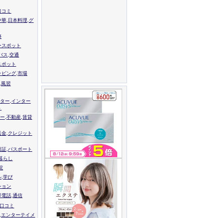
口コミ
中華,日本料理,グ
跡
ースポット
バス,交通
スポット
ッピング,市場
,風習
ター,インター
ト
ー,不動産,賃貸
送金,クレジット
留証,パスポート
,暮らし
院
ル,学び
ション
帯電話,通信
校口コミ
,エンターテイメ