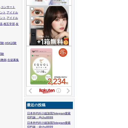
,コンサート
ント,アイドル
ント,アイドル
流,相互学習,友
験,HSK試験
試験
語教師,生徒募集
最近の投稿
日本外约叫小姐加我Telegram搜索
ID约妹：@chu8699
日本外约叫小姐加我Telegram搜索
ID约妹：@chu8699