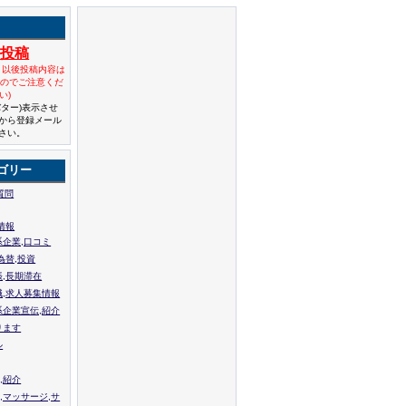
規投稿
と以後投稿内容は
んのでご注意くだ
い)
バター)表示させ
から登録メール
さい。
ゴリー
質問
情報
系企業,口コミ
為替,投資
張,長期滞在
職,求人募集情報
系企業宣伝,紹介
ります
ル
,紹介
,マッサージ,サ