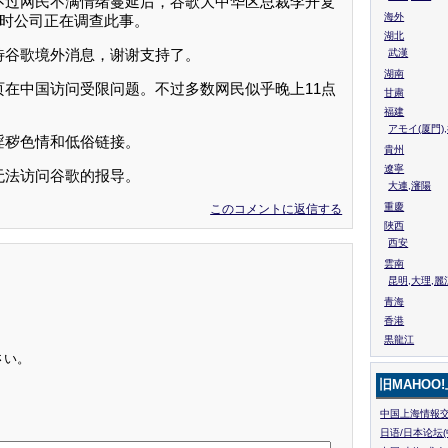
不过网民不满情绪蔓延后，谷歌大中华区总裁李开复
海外
，同时公司正在调查此事。
湖北
待谷歌境外消息，谢谢支持了。
武漢
湖南
在中国访问受限问题。不过多数网民似乎晚上11点
甘粛
福建
アモイ(厦門)
淫秽色情和低俗链接。
貴州
遼寧
无法访问谷歌的报导。
大連,瀋陽
重慶
このコメントに返信する
陜西
西安
雲南
昆明,大理,麗
青海
香港
黒龍江
さい。
旧MAHOO
中国上海情報交
日语/日本论坛(