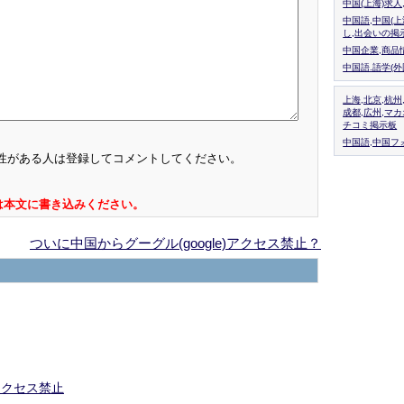
中国(上海)求
中国語,中国(
し,出会いの掲
中国企業,商品
中国語.語学(
上海,北京,杭州
成都,広州,マ
チコミ掲示板
中国語,中国フォ
性がある人は登録してコメントしてください。
は本文に書き込みください。
ついに中国からグーグル(google)アクセス禁止？
アクセス禁止