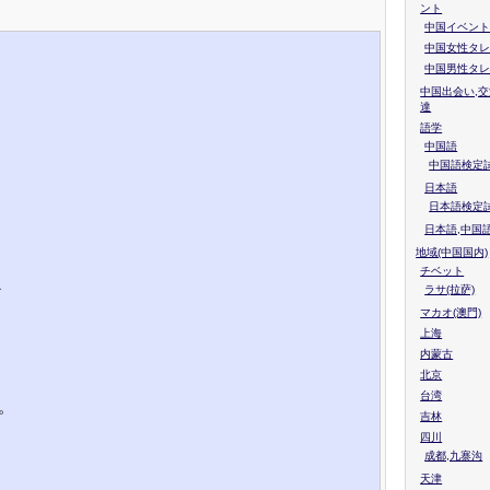
ント
中国イベント
中国女性タレ
中国男性タレ
中国出会い,交
達
語学
中国語
中国語検定試
日本語
日本語検定
日本語,中国
地域(中国国内)
チベット
な
ラサ(拉萨)
マカオ(澳門)
上海
内蒙古
北京
台湾
。
吉林
四川
成都,九寨沟
天津