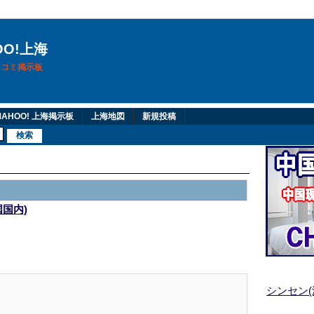
OO!上海
換口コミ掲示板
AHOO! 上海掲示板
上海地図
新規投稿
国国内)
シンセン