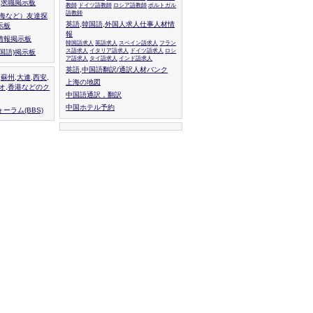
人,求職掲示板
教師
ドイツ語教師
ロシア語教師
ポルトガル
語教師
上海など）友達探
英語,韓国語,外国人求人仕事人材情
示板
報
情報掲示板
韓国語求人
英語求人
スペイン語求人
フラン
ス語求人
イタリア語求人
ドイツ語求人
ロシ
外国語)掲示板
ア語求人
タイ語求人
インド語求人
英語,中国語翻訳/通訳人材バンク
,蘇州,大連,西安,
上海の地図
カオ,香港などのク
中国語通訳，翻訳
中国ホテル予約
ーラム(BBS)