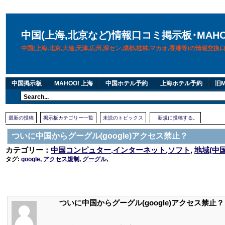
中国(上海,北京など)情報口コミ掲示板･MAH
中国(上海,北京,大連,天津,広州,深セン,成都,桂林,マカオ,香港等)の情報交
中国掲示板
MAHOO! 上海
中国ホテル予約
上海ホテル予約
旧M
最新の投稿
掲示板カテゴリー一覧
未読のトピックス
新規に投稿する。
ついに中国からグーグル(google)アクセス禁止？
カテゴリー：
中国コンピュター,インターネット,ソフト
,
地域(中
タグ:
google
,
アクセス規制
,
グーグル
,
ついに中国からグーグル(google)アクセス禁止？