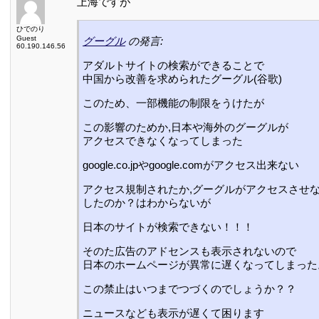
上海ですが
ひでのり
Guest
グーグル
の発言:
60.190.146.56
アダルトサイトの検索ができることで
中国から改善を求められたグーグル(谷歌)
このため、一部機能の制限をうけたが
この影響のためか,日本や海外のグーグルが
アクセスできなくなってしまった
google.co.jpやgoogle.comがアクセス出来ない
アクセス規制されたか,グーグルがアクセスさせ
したのか？はわからないが
日本のサイトが検索できない！！！
そのた広告のアドセンスも表示されないので
日本のホームページが異常に遅くなってしまった
この禁止はいつまでつづくのでしょうか？？
ニュースなども表示が遅くて困ります