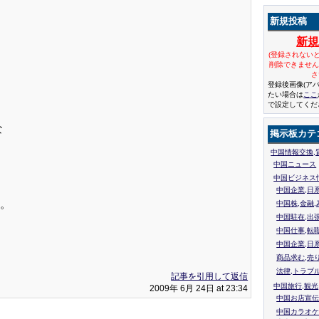
新規投稿
新
(登録されない
削除できませ
さ
登録後画像(ア
たい場合は
ここ
で設定してくだ
な
掲示板カテ
中国情報交換,
中国ニュース
中国ビジネス
中国企業,日
。
中国株,金融,
中国駐在,出
中国仕事,転
中国企業,日
商品求む,売
法律,トラブ
記事を引用して返信
中国旅行,観光
2009年 6月 24日 at 23:34
中国お店宣伝
中国カラオケ