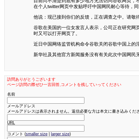
目前尚不清楚到底有多少地方无法访问谷歌网页，
在个人twitter网页中发贴呼吁中国网民耐心等待
他说：现已接到你们的反馈，正在调查之中。请敬
谷歌在美国的一位女发言人表示，公司正在研究网页
时又可以打开网页了。
近日中国网络监管机构命令谷歌关闭谷歌中国上的
新华社及其他官方新闻服务没有有关此次中国网民
訪問ありがとうございます
ページ訪問の際ぜひ一言回答,コメントを残していってください
名前
メールアドレス
メールアドレスは表示されません。返信必要な方は本文に書き込みくだ
URL
コメント (
smaller size
|
larger size
)