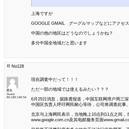
上海ですが
GOOGLE GMAIL グーグルマップなどにアクセ
中国の他の地区はどうなのでしょうかね？
多分中国全地域だと思います
No128
現在調査中だって！！！
ただ一部の地域では使えるみたい？？？
匿名
Guest
60.190.146.54
6月25日消息，据路透报道，中国互联网用户周三
中国区负责人呼吁网民耐心等待，公司将调查此事
北京与上海网民表示，当地晚上10点到11点之间，当访问
www.google.com.cn及其电邮服务页面www.gma