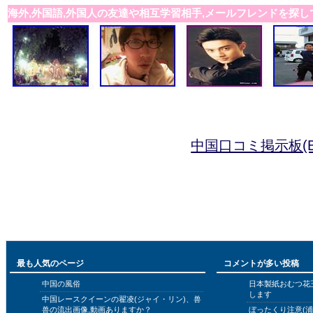
海外,外国語,外国人の友達や相互学習相手,メールフレンドを探し
中国口コミ掲示板(B
最も人気のページ
コメントが多い投稿
中国の風俗
日本製紙おむつ花
します
中国レースクイーンの翟凌(ジャイ・リン)、兽
兽の流出画像,動画ありますか？
ぼったくり注意(浦