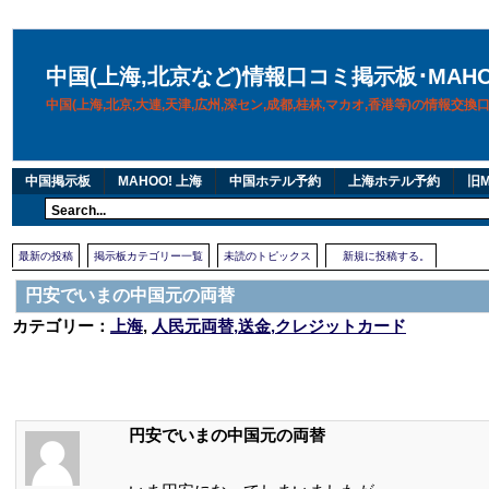
中国(上海,北京など)情報口コミ掲示板･MAH
中国(上海,北京,大連,天津,広州,深セン,成都,桂林,マカオ,香港等)の情報交
中国掲示板
MAHOO! 上海
中国ホテル予約
上海ホテル予約
旧M
最新の投稿
掲示板カテゴリー一覧
未読のトピックス
新規に投稿する。
円安でいまの中国元の両替
カテゴリー：
上海
,
人民元両替,送金,クレジットカード
円安でいまの中国元の両替