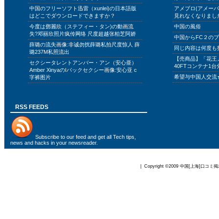
中国のフリーソフト迅雷（xunlei)の日本語版
アメブロ(アメー
はどこでダウンロードできますか？
見れなくなりまし
今度は鄧麗欣（ステフィー・タン)の動画流
中国の風俗
失?邓丽欣照片疯传网络 尺度超越张柏芝阿娇
中国からFC２の
薛璐の流失画像:非诚勿扰薛璐私拍尺度惊人 薛
同じ内容は何度も
璐237M私照流出
【売商品】「花王
セクシータレントアンバー・アン（安心亜）
40FTコンテナ1台
Amber XinyaのIバックセクシー画像:安心亚 c
希望与中国人交流
字裤图片
RSS FEEDS
Subscribe to
our feed
and get all Tech tips,
news and hacks in your newsreader.
| Copyright ©2009
中国[上海]口コミ掲