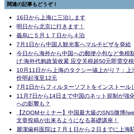
関連の記事もどうぞ！
16日から上海に三泊します
明日から北京に行きます！
義烏に５月１７日から４泊
7月1日から中国人観光客へマルチビザを発給
今日から海外から中国への郵便小包など免税額
げ:海外代购政策收紧 应交关税超50元即需交税
10月11日から上海のタクシー値上がり？：
价明起涨至12元
7月1日からフィルターソフトをインストール
11月7日から14日まで中国のネット規制が強
への影響も？
【ZOOMセミナー】中国最大級のSNS微博(we
文章投稿が出来るようになる基礎講座！
麗潔歯科医院は７月１日から２日までに上海