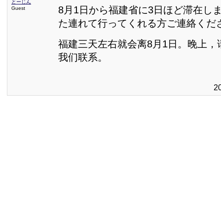
とーじん
8月1日から福建省に3日ほど滞在し
Guest
た連れて行ってくれる方ご連絡くだ
福建三天左右就会离8月1日。晚上，
我们联系。
2