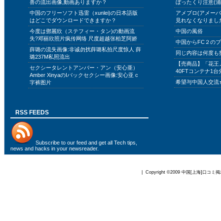
兽の流出画像,動画ありますか？
ぼったくり注意(浦
中国のフリーソフト迅雷（xunlei)の日本語版
アメブロ(アメー
はどこでダウンロードできますか？
見れなくなりまし
今度は鄧麗欣（ステフィー・タン)の動画流
中国の風俗
失?邓丽欣照片疯传网络 尺度超越张柏芝阿娇
中国からFC２の
薛璐の流失画像:非诚勿扰薛璐私拍尺度惊人 薛
同じ内容は何度も
璐237M私照流出
【売商品】「花王
セクシータレントアンバー・アン（安心亜）
40FTコンテナ1台
Amber XinyaのIバックセクシー画像:安心亚 c
希望与中国人交流
字裤图片
RSS FEEDS
Subscribe to
our feed
and get all Tech tips,
news and hacks in your newsreader.
| Copyright ©2009
中国[上海]口コミ掲