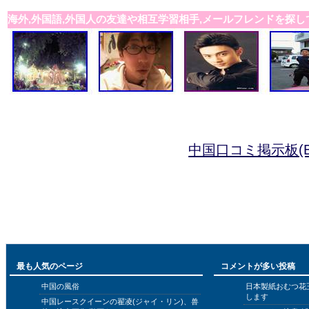
海外,外国語,外国人の友達や相互学習相手,メールフレンドを探し
中国口コミ掲示板(B
最も人気のページ
コメントが多い投稿
中国の風俗
日本製紙おむつ花
します
中国レースクイーンの翟凌(ジャイ・リン)、兽