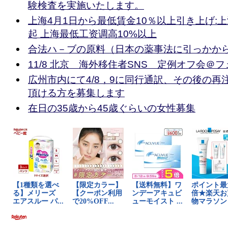
験検査を実施いたします。
上海4月1日から最低賃金10％以上引き上げ:上
起 上海最低工资调高10%以上
合法ハ－ブの原料（日本の薬事法に引っかか
11/8 北京 海外移住者SNS 定例オフ会＠
広州市内にて4/8，9に同行通訳、その後の再
頂ける方を募集します
在日の35歳から45歳ぐらいの女性募集