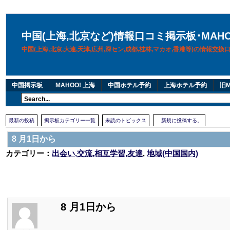
中国(上海,北京など)情報口コミ掲示板･MAH
中国(上海,北京,大連,天津,広州,深セン,成都,桂林,マカオ,香港等)の情報交
中国掲示板
MAHOO! 上海
中国ホテル予約
上海ホテル予約
旧M
最新の投稿
掲示板カテゴリー一覧
未読のトピックス
新規に投稿する。
8 月1日から
カテゴリー：
出会い,交流,相互学習,友達
,
地域(中国国内)
8 月1日から