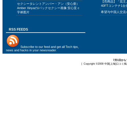
【売商品】「花王
セクシータレントアンバー・アン（安心亜）
40FTコンテナ1台
Amber XinyaのIバックセクシー画像:安心亚 c
希望与中国人交流
字裤图片
RSS FEEDS
Subscribe to
our feed
and get all Tech tips,
news and hacks in your newsreader.
7月1日か
| Copyright ©2009
中国[上海]口コミ掲