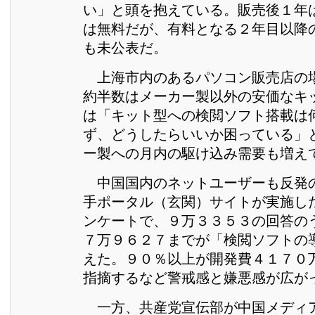
い」と頭を抱えている。販売後１年
は無料だが、有料となる２年目以降
も未公表だ。
上海市内のあるパソコン販売店の
約半数はメーカー製以外の安価なキ
は「キット型への検閲ソフト搭載は
ず、どうしたらいいか困っている」
ー製への月内の駆け込み需要も増え
中国国内のネットユーザーも反発
手ポータル（玄関）サイトが実施し
ンケートで、９万３３５３の回答の
７万９６２７までが「検閲ソフトの
えた。９０％以上が開発費４１７０
指摘するなど警戒感と嫌悪感が広が
一方、共産党宣伝部が中国メディ