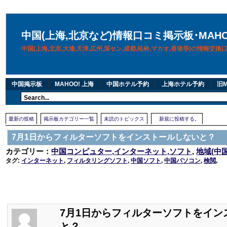
中国(上海,北京など)情報口コミ掲示板･MAH
中国(上海,北京,大連,天津,広州,深セン,成都,桂林,マカオ,香港等)の情報交
中国掲示板
MAHOO! 上海
中国ホテル予約
上海ホテル予約
旧M
最新の投稿
掲示板カテゴリー一覧
未読のトピックス
新規に投稿する。
7月1日からフィルターソフトをインストールしないと？
カテゴリー：
中国コンピュター,インターネット,ソフト
,
地域(中
タグ:
インターネット
,
フィルタリングソフト
,
中国ソフト
,
中国パソコン
,
検閲
,
7月1日からフィルターソフトをイン
と？