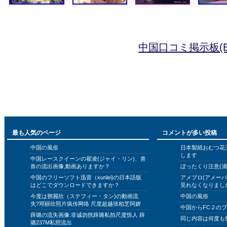
中国口コミ掲示板(B
最も人気のページ
コメントが多い投稿
中国の風俗
日本製紙おむつ花
します
中国レースクイーンの翟凌(ジャイ・リン)、兽
兽の流出画像,動画ありますか？
ぼったくり注意(浦
中国のフリーソフト迅雷（xunlei)の日本語版
アメブロ(アメー
はどこでダウンロードできますか？
見れなくなりまし
今度は鄧麗欣（ステフィー・タン)の動画流
中国の風俗
失?邓丽欣照片疯传网络 尺度超越张柏芝阿娇
中国からFC２の
薛璐の流失画像:非诚勿扰薛璐私拍尺度惊人 薛
同じ内容は何度も
璐237M私照流出