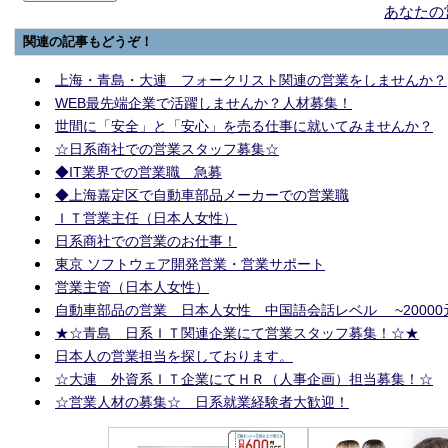
あなたの
関連の記事もどうぞ！
上海・青島・大連 フォークリスト関連の営業をしませんか？
WEB最先端企業で活躍しませんか？人材募集！
世間に「安全」と「安心」を売る仕事に就いてみませんか？
☆日系商社での営業スタッフ募集☆
◆IT業界での営業職 急募
◆上海嘉定区で自動車部品メーカーでの営業職
ＩＴ営業主任（日本人女性）
日系商社での営業のお仕事！
東京 ソフトウェア開発営業・営業サポート
営業主管（日本人女性）
自動車部品の営業 日本人女性 中国語会話レベル ~20000
★☆青島 日系ＩＴ関連企業にて営業スタッフ募集！☆★
日本人の営業担当を探しております。
☆大連 外資系ＩＴ企業にてＨＲ（人事企画）担当募集！☆
☆営業人材の募集☆ 日系就業経験者大歓迎！