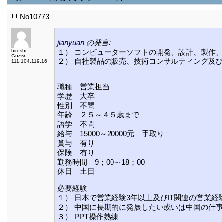
No10773
jianyuan
の発言:
hiroshi
１） コンピューターソフトの開発、設計、製作
Guest
２） 自社製品の販売、技術コンサルティング及
111.104.119.16
職種 営業担当
学歴 大卒
性別 不問
年齢 ２５～４５歳まで
語学 不問
給与 15000～20000元 手取り
賞与 有り
保険 有り
勤務時間 9；00～18；00
休日 土日
必要経験
１） 日本で営業経験3年以上及びIT関連の営業経
２） 中国に長期的に発展したい或いは中国の仕
３） PPT操作熟練