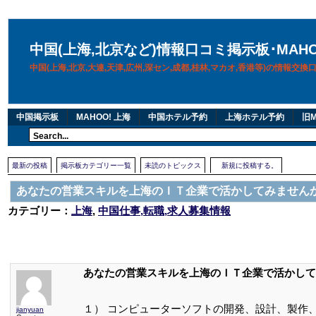
中国(上海,北京など)情報口コミ掲示板･MAH
中国(上海,北京,大連,天津,広州,深セン,成都,桂林,マカオ,香港等)の情報交
中国掲示板
MAHOO! 上海
中国ホテル予約
上海ホテル予約
旧M
最新の投稿
掲示板カテゴリー一覧
未読のトピックス
新規に投稿する。
あなたの営業スキルを上海のＩＴ企業で活かしてみません
カテゴリー：
上海
,
中国仕事,転職,求人募集情報
あなたの営業スキルを上海のＩＴ企業で活かして
１） コンピューターソフトの開発、設計、製作
jianyuan