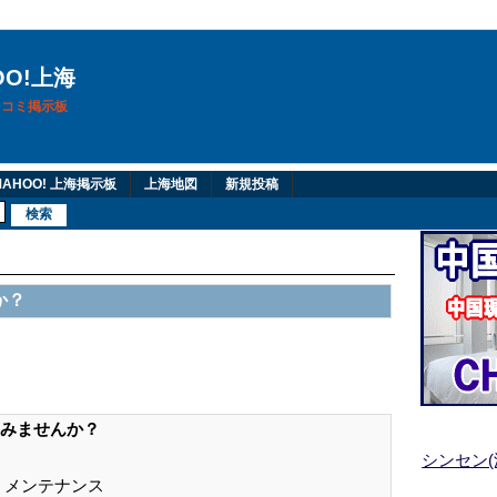
OO!上海
換口コミ掲示板
AHOO! 上海掲示板
上海地図
新規投稿
か？
みませんか？
シンセン
、メンテナンス