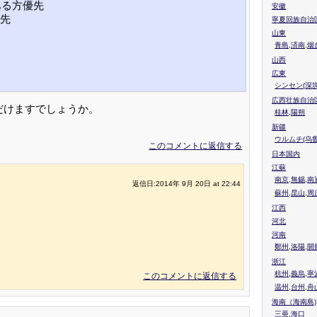
ある方優先
安徽
優先
寧夏回族自治
山東
青島,済南,烟
山西
広東
シンセン(深圳
広西壮族自治
だけますでしょうか。
桂林,陽朔
新疆
ウルムチ(乌鲁
このコメントに返信する
日本国内
江蘇
南京,無錫,南
返信日:2014年 9月 20日 at 22:44
蘇州,昆山,周
江西
河北
河南
鄭州,洛陽,開
浙江
杭州,義烏,寧
このコメントに返信する
温州,台州,舟
海南（海南島)
三亜,海口