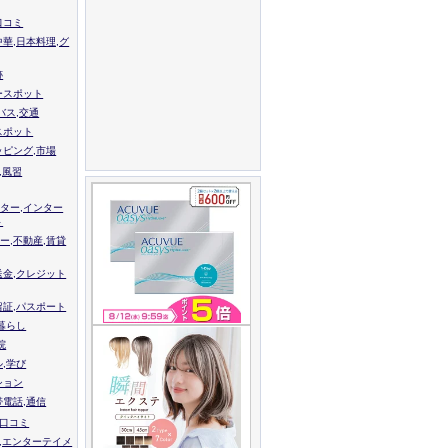
口コミ
中華,日本料理,グ
跡
ースポット
バス,交通
スポット
ッピング,市場
,風習
ター,インター
ト
ー,不動産,賃貸
送金,クレジット
留証,パスポート
,暮らし
院
ル,学び
ション
帯電話,通信
校口コミ
,エンターテイメ