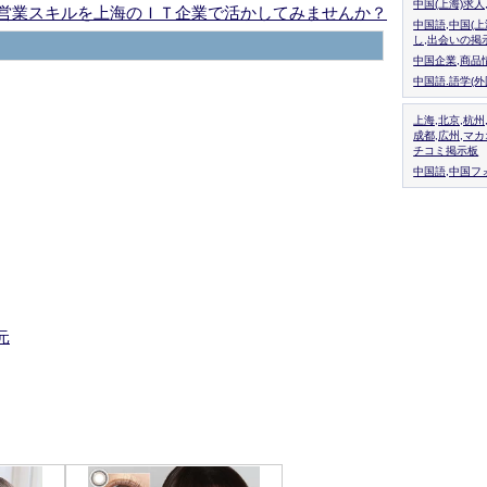
中国(上海)求
営業スキルを上海のＩＴ企業で活かしてみませんか？
中国語,中国(
し,出会いの掲
中国企業,商品
中国語.語学(
上海,北京,杭州
成都,広州,マ
チコミ掲示板
中国語,中国フォ
元