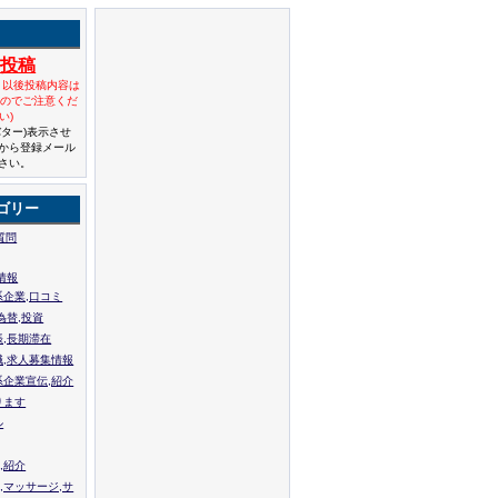
規投稿
と以後投稿内容は
んのでご注意くだ
い)
バター)表示させ
から登録メール
さい。
ゴリー
質問
情報
系企業,口コミ
為替,投資
張,長期滞在
職,求人募集情報
系企業宣伝,紹介
ります
ル
,紹介
,マッサージ,サ