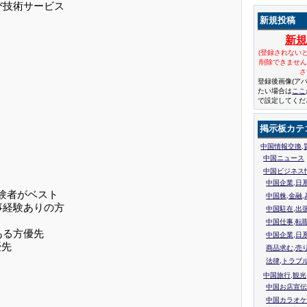
び技術サービス
新規投稿
新
(登録されない
削除できませ
さ
登録後画像(ア
たい場合は
ここ
で設定してくだ
掲示板カテ
中国情報交換,
中国ニュース
中国ビジネス
中国企業,日
経験者がベスト
中国株,金融,
事経験ありの方
中国駐在,出
中国仕事,転
ある方優先
中国企業,日
優先
商品求む,売
法律,トラブ
中国旅行,観光
中国お店宣伝
中国カラオケ