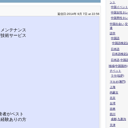
ント
中国イベント
中国女性タレ
返信日:2014年 9月 7日 at 22:56
中国男性タレ
中国出会い,交
達
、メンテナンス
語学
び技術サービス
中国語
中国語検定試
日本語
日本語検定
日本語,中国
地域(中国国内)
チベット
ラサ(拉萨)
マカオ(澳門)
上海
内蒙古
北京
台湾
吉林
験者がベスト
四川
事経験ありの方
成都,九寨沟
天津