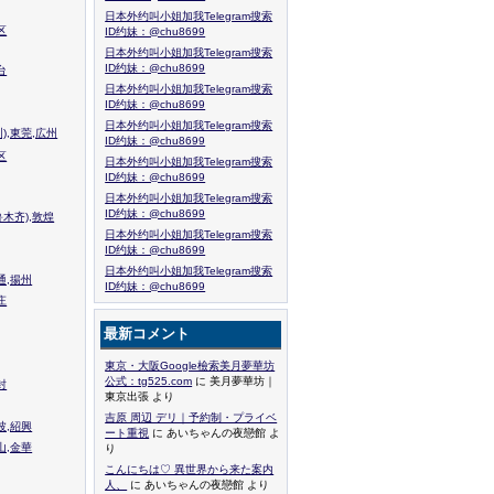
日本外约叫小姐加我Telegram搜索
区
ID约妹：@chu8699
日本外约叫小姐加我Telegram搜索
ID约妹：@chu8699
台
日本外约叫小姐加我Telegram搜索
ID约妹：@chu8699
日本外约叫小姐加我Telegram搜索
),東莞,広州
ID约妹：@chu8699
区
日本外约叫小姐加我Telegram搜索
ID约妹：@chu8699
日本外约叫小姐加我Telegram搜索
ID约妹：@chu8699
木齐),敦煌
日本外约叫小姐加我Telegram搜索
ID约妹：@chu8699
日本外约叫小姐加我Telegram搜索
通,揚州
ID约妹：@chu8699
庄
最新コメント
東京・大阪Google檢索美月夢華坊
公式：tg525.com
に 美月夢華坊｜
封
東京出張 より
吉原 周辺 デリ｜予約制・プライベ
波,紹興
ート重視
に あいちゃんの夜戀館 よ
山,金華
り
こんにちは♡ 異世界から来た案内
人、
に あいちゃんの夜戀館 より