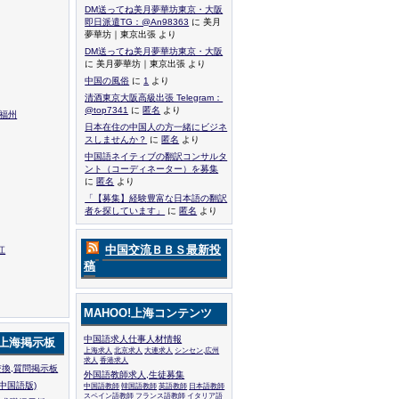
DM送ってね美月夢華坊東京・大阪
即日派遣TG：@An98363
に 美月
夢華坊｜東京出張 より
DM送ってね美月夢華坊東京・大阪
に 美月夢華坊｜東京出張 より
中国の風俗
に
1
より
清酒東京大阪高級出張 Telegram：
@top7341
に
匿名
より
,福州
日本在住の中国人の方一緒にビジネ
スしませんか？
に
匿名
より
中国語ネイティブの翻訳コンサルタ
ント（コーディネーター）を募集
に
匿名
より
「【募集】経験豊富な日本語の翻訳
者を探しています」
に
匿名
より
中国交流ＢＢＳ最新投
江
稿
MAHOO!上海コンテンツ
中国語求人仕事人材情報
!上海掲示板
上海求人
北京求人
大連求人
シンセン,広州
求人
香港求人
換,質問掲示板
外国語教師求人,生徒募集
中国語版)
中国語教師
韓国語教師
英語教師
日本語教師
スペイン語教師
フランス語教師
イタリア語