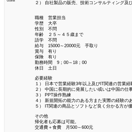
Guest
２） 自社製品の販売、技術コンサルティング及
職種 営業担当
学歴 大卒
性別 不問
年齢 ２５～４５歳まで
語学 不問
給与 15000～20000元 手取り
賞与 有り
保険 有り
勤務時間 9；00～18；00
休日 土日
必要経験
１） 日本で営業経験3年以上及びIT関連の営業
２） 中国に長期的に発展したい或いは中国の仕
３） PPT操作熟練
４） 新規開拓の能力のある方また実際の経験の
５） IT関連の商品とソフトなど良く分かる方が
その他
帰化者も応募は可能。
交通費＋食費 月500～600元