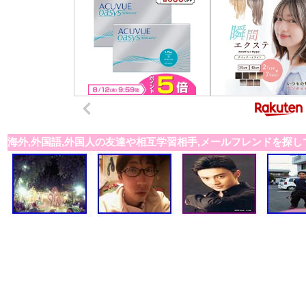
海外,外国語,外国人の友達や相互学習相手,メールフレンドを探し