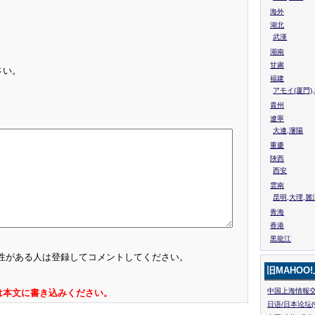
海外
湖北
武漢
湖南
甘粛
さい。
福建
アモイ(厦門)
貴州
遼寧
大連,瀋陽
重慶
陜西
西安
雲南
昆明,大理,麗
青海
香港
黒龍江
性がある人は登録してコメントしてください。
旧MAHOO
中国上海情報交
は本文に書き込みください。
日语/日本论坛(