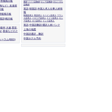
人,求職掲示板
教師
ドイツ語教師
ロシア語教師
ポルトガル
語教師
上海など）友達探
英語,韓国語,外国人求人仕事人材情
示板
報
情報掲示板
韓国語求人
英語求人
スペイン語求人
フラン
ス語求人
イタリア語求人
ドイツ語求人
ロシ
外国語)掲示板
ア語求人
タイ語求人
インド語求人
英語,中国語翻訳/通訳人材バンク
,蘇州,大連,西安,
上海の地図
カオ,香港などのク
中国語通訳，翻訳
中国ホテル予約
ーラム(BBS)