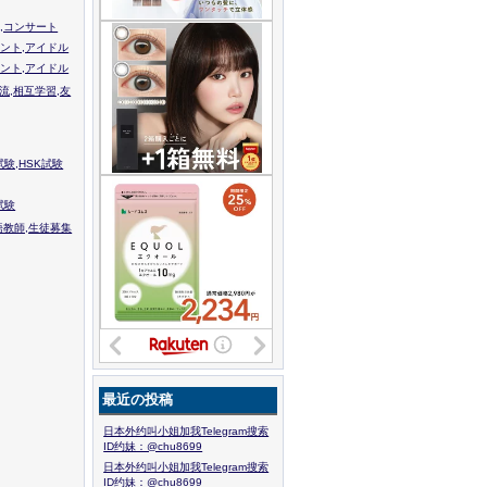
,コンサート
ント,アイドル
ント,アイドル
流,相互学習,友
験,HSK試験
試験
語教師,生徒募集
最近の投稿
日本外约叫小姐加我Telegram搜索
ID约妹：@chu8699
日本外约叫小姐加我Telegram搜索
ID约妹：@chu8699