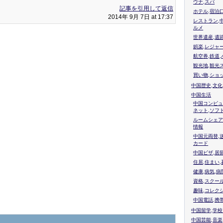
ウナ,スパ
記事を引用して返信
ホテル,宿泊
2014年 9月 7日 at 17:37
レストラン,
ルメ
世界遺産,遺
娯楽,レジャ
航空券,鉄道,
観光地,観光
買い物,ショ
中国歴史,文化
中国生活
中国コンピュ
ネット,ソフ
ルームシェア
情報
中国元両替,
カード
中国ビザ,居
住居,住まい
健康,病気,病
資格,スクー
趣味,コレク
中国電話,携
中国留学,学
中国芸能,音楽