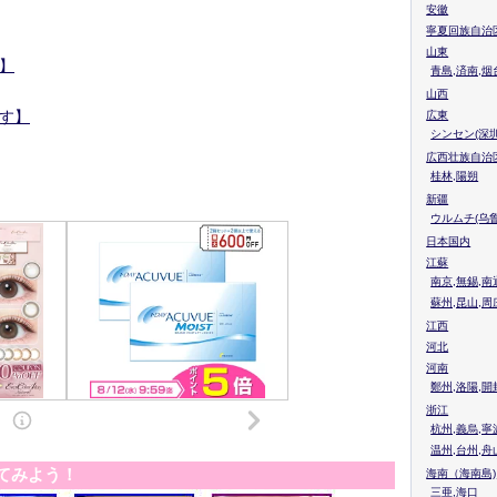
安徽
寧夏回族自治
山東
】
青島,済南,烟
山西
す】
広東
シンセン(深圳
広西壮族自治
桂林,陽朔
新疆
ウルムチ(乌鲁
日本国内
江蘇
南京,無錫,南
蘇州,昆山,周
江西
河北
河南
鄭州,洛陽,開
浙江
杭州,義烏,寧
温州,台州,舟
てみよう！
海南（海南島)
三亜,海口