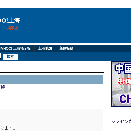
OO!上海
換口コミ掲示板
AHOO! 上海掲示板
上海地図
新規投稿
情報
シンセン
ります。