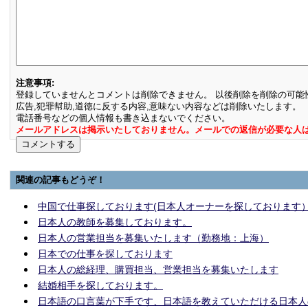
注意事項:
登録していませんとコメントは削除できません。 以後削除を削除の可能
広告,犯罪幇助,道徳に反する内容,意味ない内容などは削除いたします。
電話番号などの個人情報も書き込まないでください。
メールアドレスは掲示いたしておりません。メールでの返信が必要な人
関連の記事もどうぞ！
中国で仕事探しております(日本人オーナーを探しております
日本人の教師を募集しております。
日本人の営業担当を募集いたします（勤務地：上海）
日本での仕事を探しております
日本人の総経理、購買担当、営業担当を募集いたします
結婚相手を探しております。
日本語の口言葉が下手です、日本語を教えていただける日本人