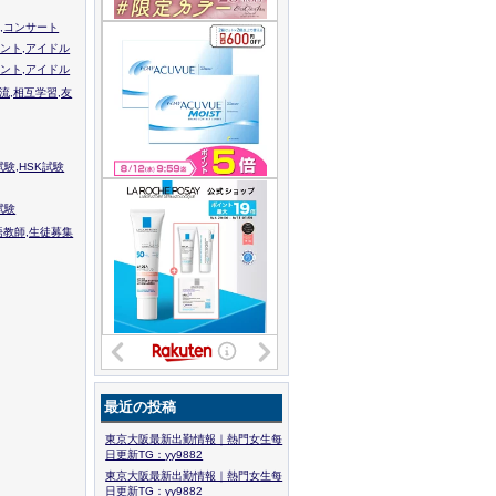
,コンサート
ント,アイドル
ント,アイドル
流,相互学習,友
験,HSK試験
試験
語教師,生徒募集
最近の投稿
東京大阪最新出勤情報｜熱門女生每
日更新TG：yy9882
東京大阪最新出勤情報｜熱門女生每
日更新TG：yy9882