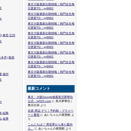
東京大阪最新出勤情報｜熱門女生每
区
日更新TG：yy9882
東京大阪最新出勤情報｜熱門女生每
日更新TG：yy9882
台
東京大阪最新出勤情報｜熱門女生每
日更新TG：yy9882
東京大阪最新出勤情報｜熱門女生每
),東莞,広州
日更新TG：yy9882
区
東京大阪最新出勤情報｜熱門女生每
日更新TG：yy9882
東京大阪最新出勤情報｜熱門女生每
日更新TG：yy9882
木齐),敦煌
東京大阪最新出勤情報｜熱門女生每
日更新TG：yy9882
東京大阪最新出勤情報｜熱門女生每
通,揚州
日更新TG：yy9882
庄
最新コメント
東京・大阪Google檢索美月夢華坊
公式：tg525.com
に 美月夢華坊｜
封
東京出張 より
吉原 周辺 デリ｜予約制・プライベ
波,紹興
ート重視
に あいちゃんの夜戀館 よ
山,金華
り
こんにちは♡ 異世界から来た案内
人、
に あいちゃんの夜戀館 より