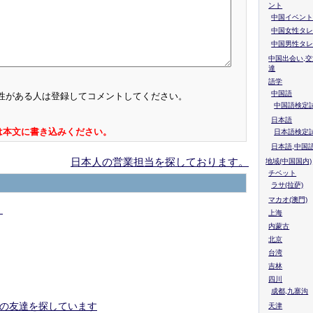
ント
中国イベント
中国女性タレ
中国男性タレ
中国出会い,交
達
語学
中国語
性がある人は登録してコメントしてください。
中国語検定試
日本語
は本文に書き込みください。
日本語検定
日本語,中国
日本人の営業担当を探しております。
地域(中国国内)
チベット
ラサ(拉萨)
マカオ(澳門)
）
上海
内蒙古
北京
台湾
吉林
四川
成都,九寨沟
の友達を探しています
天津