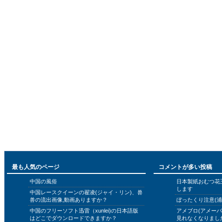
最も人気のページ
コメントが多い投稿
中国の風俗
日本製紙おむつ花
します
中国レースクイーンの翟凌(ジャイ・リン)、兽
兽の流出画像,動画ありますか？
ぼったくり注意(浦
中国のフリーソフト迅雷（xunlei)の日本語版
アメブロ(アメー
はどこでダウンロードできますか？
見れなくなりまし