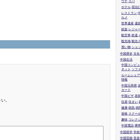
ウナ,スパ
ホテル,宿泊
レストラン,
ルメ
世界遺産,遺
娯楽,レジャ
航空券,鉄道,
観光地,観光
買い物,ショ
中国歴史,文化
中国生活
中国コンピュ
ネット,ソフ
ルームシェア
情報
中国元両替,
カード
中国ビザ,居
さい。
住居,住まい
健康,病気,病
資格,スクー
趣味,コレク
中国電話,携
中国留学,学
中国芸能,音楽