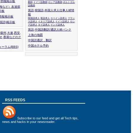
人,求職掲示板
教師
ドイツ語教師
ロシア語教師
ポルトガル
語教師
上海など）友達探
英語,韓国語,外国人求人仕事人材情
示板
報
情報掲示板
韓国語求人
英語求人
スペイン語求人
フラン
ス語求人
イタリア語求人
ドイツ語求人
ロシ
外国語)掲示板
ア語求人
タイ語求人
インド語求人
英語,中国語翻訳/通訳人材バンク
,蘇州,大連,西安,
上海の地図
カオ,香港などのク
中国語通訳，翻訳
中国ホテル予約
ーラム(BBS)
RSS FEEDS
Subscribe to
our feed
and get all Tech tips,
news and hacks in your newsreader.