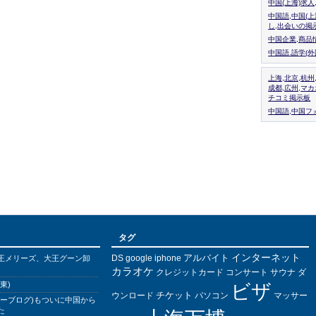
中国(上海)求
中国語,中国(
し,出会いの掲
中国企業,商品
中国語.語学(
上海,北京,杭州
成都,広州,マ
チコミ掲示板
中国語,中国フォ
タグ
インターネット
アルバイト
DS
王メリーズ、大王グーン卸
google
iphone
カラオケ
クレジットカード
コンサート
サウナ
ダ
東)
ビザ
チケット
ウンロード
パソコン
マッサー
バーブログ)もついに中国から
た