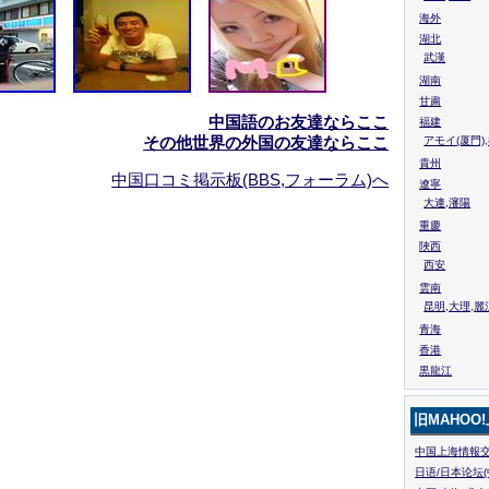
海外
湖北
武漢
湖南
甘粛
中国語のお友達ならここ
福建
その他世界の外国の友達ならここ
アモイ(厦門)
貴州
中国口コミ掲示板(BBS,フォーラム)へ
遼寧
大連,瀋陽
重慶
陜西
西安
雲南
昆明,大理,麗
青海
香港
黒龍江
旧MAHOO
中国上海情報交
日语/日本论坛(