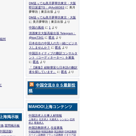
DM送ってね美月夢華坊東京・大阪
即日派遣TG：@An98363
に 美月
夢華坊｜東京出張 より
DM送ってね美月夢華坊東京・大阪
に 美月夢華坊｜東京出張 より
中国の風俗
に
1
より
清酒東京大阪高級出張 Telegram：
@top7341
に
匿名
より
,福州
日本在住の中国人の方一緒にビジネ
スしませんか？
に
匿名
より
中国語ネイティブの翻訳コンサルタ
ント（コーディネーター）を募集
に
匿名
より
「【募集】経験豊富な日本語の翻訳
者を探しています」
に
匿名
より
中国交流ＢＢＳ最新投
江
稿
MAHOO!上海コンテンツ
中国語求人仕事人材情報
!上海掲示板
上海求人
北京求人
大連求人
シンセン,広州
求人
香港求人
換,質問掲示板
外国語教師求人,生徒募集
中国語版)
中国語教師
韓国語教師
英語教師
日本語教師
スペイン語教師
フランス語教師
イタリア語