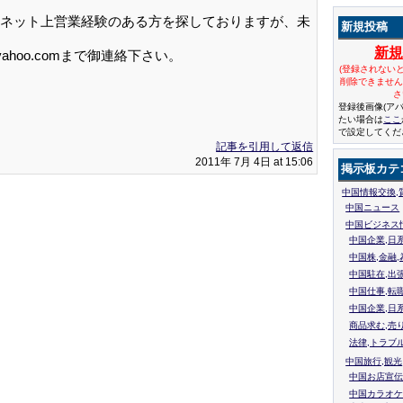
ネット上営業経験のある方を探しておりますが、未
新規投稿
新
yahoo.comまで御連絡下さい。
(登録されない
削除できませ
さ
登録後画像(ア
たい場合は
ここ
で設定してくだ
記事を引用して返信
2011年 7月 4日 at 15:06
掲示板カテ
中国情報交換,
中国ニュース
中国ビジネス
中国企業,日
中国株,金融,
中国駐在,出
中国仕事,転
中国企業,日
商品求む,売
法律,トラブ
中国旅行,観光
中国お店宣伝
中国カラオケ