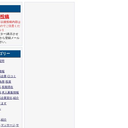
規投稿
と以後投稿内容は
んのでご注意くだ
い)
バター)表示させ
から登録メール
さい。
ゴリー
質問
情報
系企業,口コミ
為替,投資
張,長期滞在
職,求人募集情報
系企業宣伝,紹介
ります
ル
,紹介
,マッサージ,サ