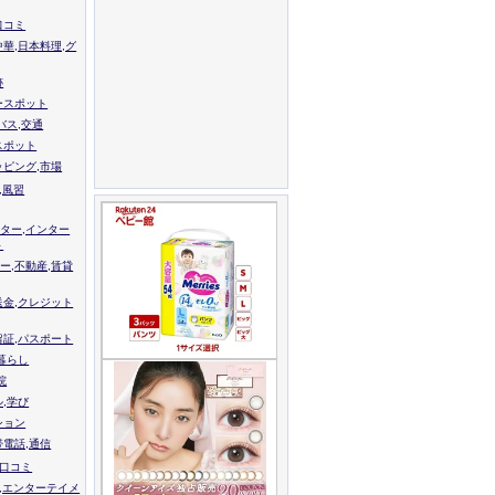
口コミ
中華,日本料理,グ
跡
ースポット
バス,交通
スポット
ッピング,市場
,風習
ター,インター
ト
ー,不動産,賃貸
送金,クレジット
留証,パスポート
,暮らし
院
ル,学び
ション
帯電話,通信
校口コミ
,エンターテイメ