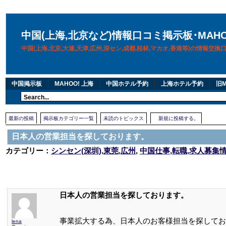
中国(上海,北京など)情報口コミ掲示板･MAH
中国(上海,北京,大連,天津,広州,深セン,成都,桂林,マカオ,香港等)の情報交
中国掲示板
MAHOO! 上海
中国ホテル予約
上海ホテル予約
旧M
最新の投稿
掲示板カテゴリー一覧
未読のトピックス
新規に投稿する。
日本人の営業担当を探しております。
カテゴリー：
シンセン(深圳),東莞,広州
,
中国仕事,転職,求人募集
日本人の営業担当を探しております。
事業拡大する為、日本人のお客様担当を探してお
lena