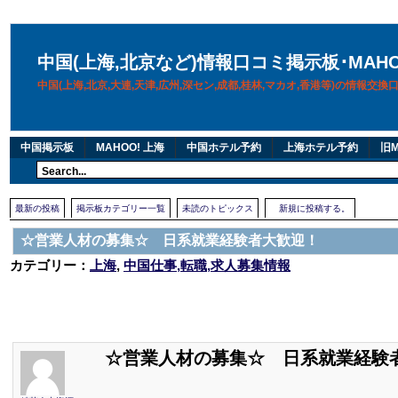
中国(上海,北京など)情報口コミ掲示板･MAH
中国(上海,北京,大連,天津,広州,深セン,成都,桂林,マカオ,香港等)の情報交
中国掲示板
MAHOO! 上海
中国ホテル予約
上海ホテル予約
旧M
最新の投稿
掲示板カテゴリー一覧
未読のトピックス
新規に投稿する。
☆営業人材の募集☆ 日系就業経験者大歓迎！
カテゴリー：
上海
,
中国仕事,転職,求人募集情報
☆営業人材の募集☆ 日系就業経験