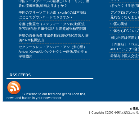
中国レースクイーンの翟凌(ジャイ・リン)、兽
兽の流出画像,動画ありますか？
ぼったくり注意(浦
中国のフリーソフト迅雷（xunlei)の日本語版
アメブロ(アメー
はどこでダウンロードできますか？
見れなくなりまし
今度は鄧麗欣（ステフィー・タン)の動画流
中国の風俗
失?邓丽欣照片疯传网络 尺度超越张柏芝阿娇
中国からFC２の
薛璐の流失画像:非诚勿扰薛璐私拍尺度惊人 薛
同じ内容は何度も
璐237M私照流出
【売商品】「花王
セクシータレントアンバー・アン（安心亜）
40FTコンテナ1台
Amber XinyaのIバックセクシー画像:安心亚 c
希望与中国人交流
字裤图片
RSS FEEDS
Subscribe to
our feed
and get all Tech tips,
news and hacks in your newsreader.
☆営業
| Copyright ©2009
中国[上海]口コミ掲