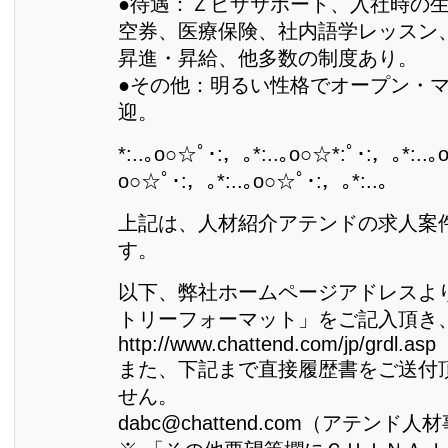
●待遇：Ｚビザサポート、入社時の
空券、医療保険、社内語学レッスン
昇進・昇給、他多数の制度あり。
●その他：明るい性格でオープン・
迎。
*:..｡o○☆ﾟ･:，｡*:..｡o○☆*:ﾟ･:，｡*:..｡
o○☆ﾟ･:，｡*:..｡o○☆ﾟ･:，｡*:..｡
上記は、人材紹介アテンドの求人案
す。
以下、弊社ホームページアドレスよ
トリーフォーマット」をご記入頂き
http://www.chattend.com/jp/grdl.asp
また、下記まで直接履歴書をご送付
せん。
dabc@chattend.com（アテンド