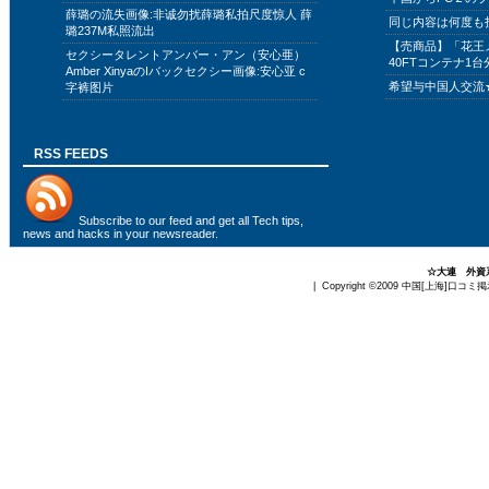
薛璐の流失画像:非诚勿扰薛璐私拍尺度惊人 薛
同じ内容は何度も
璐237M私照流出
【売商品】「花王
セクシータレントアンバー・アン（安心亜）
40FTコンテナ1台
Amber XinyaのIバックセクシー画像:安心亚 c
希望与中国人交流
字裤图片
RSS FEEDS
Subscribe to
our feed
and get all Tech tips,
news and hacks in your newsreader.
☆大連 外資
| Copyright ©2009
中国[上海]口コミ掲