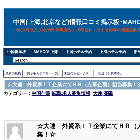
中国(上海,北京など)情報口コミ掲示板･MAH
中国(上海,北京,大連,天津,広州,深セン,成都,桂林,マカオ,香港等)の情報交
中国掲示板
MAHOO! 上海
中国ホテル予約
上海ホテル予約
旧M
最新の投稿
掲示板カテゴリー一覧
未読のトピックス
新規に投稿する。
☆大連 外資系ＩＴ企業にてＨＲ（人事企画）担当募集！
カテゴリー：
中国仕事,転職,求人募集情報
,
大連,瀋陽
☆大連 外資系ＩＴ企業にてＨＲ（
集！☆