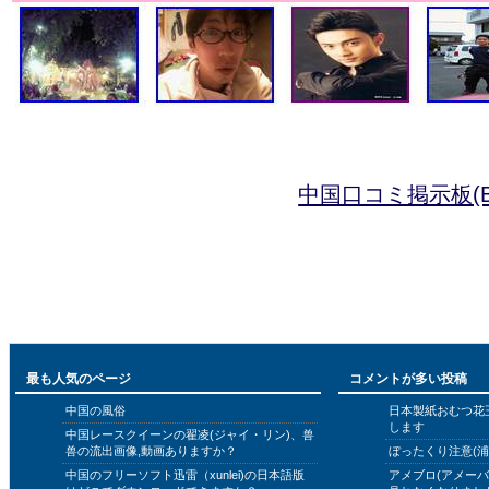
中国口コミ掲示板(B
最も人気のページ
コメントが多い投稿
中国の風俗
日本製紙おむつ花
します
中国レースクイーンの翟凌(ジャイ・リン)、兽
兽の流出画像,動画ありますか？
ぼったくり注意(浦
中国のフリーソフト迅雷（xunlei)の日本語版
アメブロ(アメー