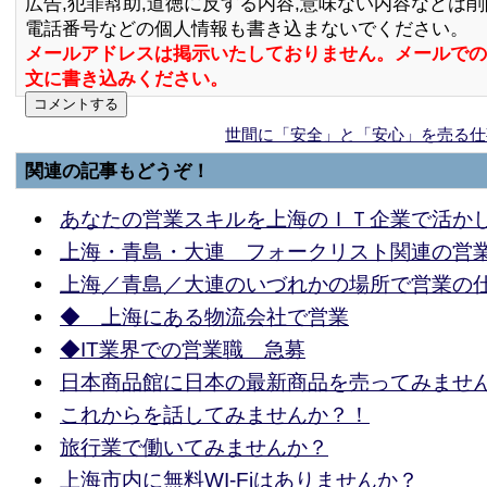
広告,犯罪幇助,道徳に反する内容,意味ない内容などは
電話番号などの個人情報も書き込まないでください。
メールアドレスは掲示いたしておりません。メールでの
文に書き込みください。
世間に「安全」と「安心」を売る仕
関連の記事もどうぞ！
あなたの営業スキルを上海のＩＴ企業で活か
上海・青島・大連 フォークリスト関連の営
上海／青島／大連のいづれかの場所で営業の
◆ 上海にある物流会社で営業
◆IT業界での営業職 急募
日本商品館に日本の最新商品を売ってみませ
これからを話してみませんか？！
旅行業で働いてみませんか？
上海市内に無料WI-Fiはありませんか？