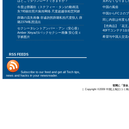
はどこでダウンロードできますか？
見れなくなりまし
今度は鄧麗欣（ステフィー・タン)の動画流
中国の風俗
失?邓丽欣照片疯传网络 尺度超越张柏芝阿娇
中国からFC２の
薛璐の流失画像:非诚勿扰薛璐私拍尺度惊人 薛
同じ内容は何度も
璐237M私照流出
【売商品】「花王
セクシータレントアンバー・アン（安心亜）
40FTコンテナ1台
Amber XinyaのIバックセクシー画像:安心亚 c
希望与中国人交流
字裤图片
RSS FEEDS
Subscribe to
our feed
and get all Tech tips,
news and hacks in your newsreader.
世間に「安全
| Copyright ©2009
中国[上海]口コミ掲