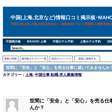
中国(上海,北京など)情報口コミ掲示板･MAH
中国(上海,北京,大連,天津,広州,深セン,成都,桂林,マカオ,香港等)の情報交
中国掲示板
MAHOO! 上海
中国ホテル予約
上海ホテル予約
旧M
最新の投稿
掲示板カテゴリー一覧
未読のトピックス
新規に投稿する。
世間に「安全」と「安心」を売る仕事に就いてみませんか
カテゴリー：
上海
,
中国仕事,転職,求人募集情報
世間に「安全」と「安心」を売る仕
んか？