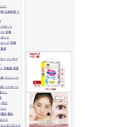
口コミ
中華,日本料理,グ
跡
ースポット
バス,交通
スポット
ッピング,市場
,風習
ター,インター
ト
ー,不動産,賃貸
送金,クレジット
留証,パスポート
,暮らし
院
ル,学び
ション
帯電話,通信
校口コミ
,エンターテイメ