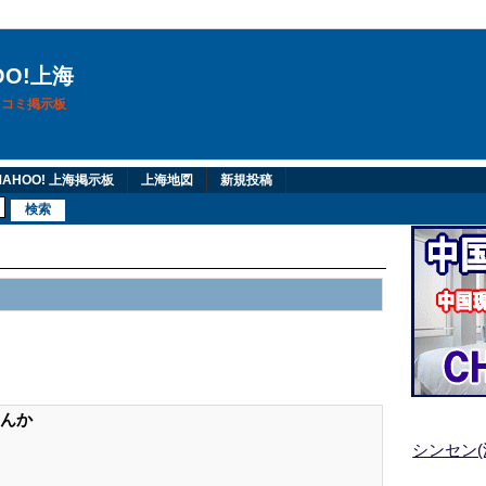
OO!上海
換口コミ掲示板
AHOO! 上海掲示板
上海地図
新規投稿
んか
シンセン