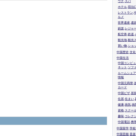
ウナ,スパ
ホテル,宿泊
レストラン,
ルメ
世界遺産,遺
娯楽,レジャ
航空券,鉄道,
観光地,観光
買い物,ショ
中国歴史,文化
中国生活
中国コンピュ
ネット,ソフ
ルームシェア
情報
中国元両替,
カード
中国ビザ,居
住居,住まい
健康,病気,病
資格,スクー
趣味,コレク
中国電話,携
中国留学,学
中国芸能,音楽