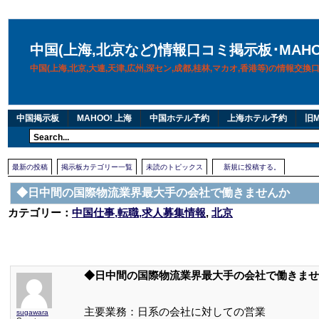
中国(上海,北京など)情報口コミ掲示板･MAH
中国(上海,北京,大連,天津,広州,深セン,成都,桂林,マカオ,香港等)の情報交
中国掲示板
MAHOO! 上海
中国ホテル予約
上海ホテル予約
旧M
最新の投稿
掲示板カテゴリー一覧
未読のトピックス
新規に投稿する。
◆日中間の国際物流業界最大手の会社で働きませんか
カテゴリー：
中国仕事,転職,求人募集情報
,
北京
◆日中間の国際物流業界最大手の会社で働きませ
主要業務：日系の会社に対しての営業
sugawara