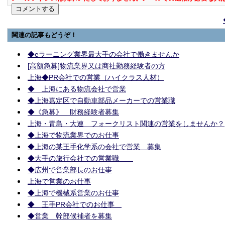
関連の記事もどうぞ！
◆eラーニング業界最大手の会社で働きませんか
[高額急募]物流業界又は商社勤務経験者の方
上海◆PR会社での営業（ハイクラス人材）
◆ 上海にある物流会社で営業
◆上海嘉定区で自動車部品メーカーでの営業職
◆《急募》 財務経験者募集
上海・青島・大連 フォークリスト関連の営業をしませんか？
◆上海で物流業界でのお仕事
◆上海の某王手化学系の会社で営業 募集
◆大手の旅行会社での営業職
◆広州で営業部長のお仕事
上海で営業のお仕事
◆上海で機械系営業のお仕事
◆ 王手PR会社でのお仕事
◆営業 幹部候補者を募集