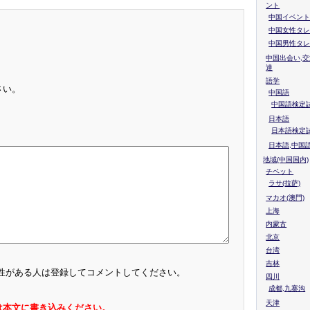
ント
中国イベント
中国女性タレ
中国男性タレ
中国出会い,交
達
語学
さい。
中国語
中国語検定試
日本語
日本語検定
日本語,中国
地域(中国国内)
チベット
ラサ(拉萨)
マカオ(澳門)
上海
内蒙古
北京
台湾
吉林
性がある人は登録してコメントしてください。
四川
成都,九寨沟
天津
は本文に書き込みください。