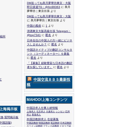
DM送ってね美月夢華坊東京・大阪
即日派遣TG：@An98363
に 美月
夢華坊｜東京出張 より
DM送ってね美月夢華坊東京・大阪
に 美月夢華坊｜東京出張 より
中国の風俗
に
1
より
清酒東京大阪高級出張 Telegram：
@top7341
に
匿名
より
,福州
日本在住の中国人の方一緒にビジネ
スしませんか？
に
匿名
より
中国語ネイティブの翻訳コンサルタ
ント（コーディネーター）を募集
に
匿名
より
「【募集】経験豊富な日本語の翻訳
者を探しています」
に
匿名
より
中国交流ＢＢＳ最新投
江
稿
MAHOO!上海コンテンツ
中国語求人仕事人材情報
!上海掲示板
上海求人
北京求人
大連求人
シンセン,広州
求人
香港求人
換,質問掲示板
外国語教師求人,生徒募集
中国語版)
中国語教師
韓国語教師
英語教師
日本語教師
スペイン語教師
フランス語教師
イタリア語