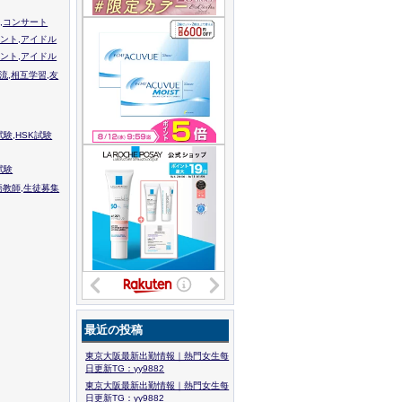
,コンサート
ント,アイドル
ント,アイドル
流,相互学習,友
験,HSK試験
試験
語教師,生徒募集
最近の投稿
東京大阪最新出勤情報｜熱門女生每
日更新TG：yy9882
東京大阪最新出勤情報｜熱門女生每
日更新TG：yy9882