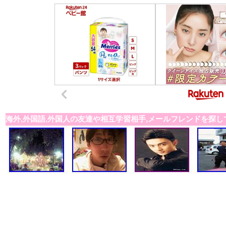
海外,外国語,外国人の友達や相互学習相手,メールフレンドを探し