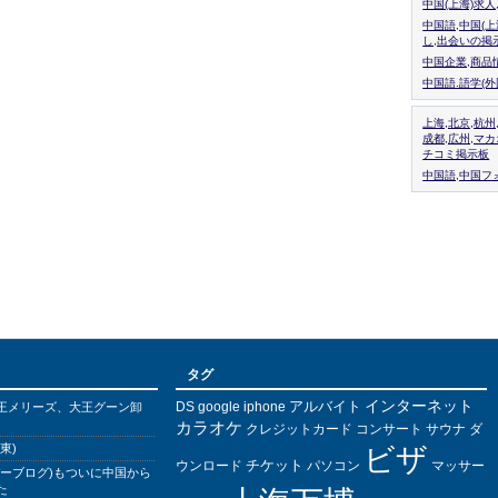
中国(上海)求
中国語,中国(
し,出会いの掲
中国企業,商品
中国語.語学(
上海,北京,杭州
成都,広州,マ
チコミ掲示板
中国語,中国フォ
タグ
インターネット
アルバイト
DS
王メリーズ、大王グーン卸
google
iphone
カラオケ
クレジットカード
コンサート
サウナ
ダ
東)
ビザ
チケット
ウンロード
パソコン
マッサー
バーブログ)もついに中国から
た