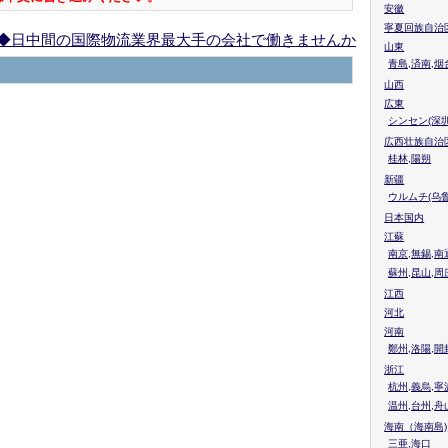
安徽
寧夏回族自治
◆日中間の国際物流業界最大手の会社で働きませんか
山東
青島,済南,烟
山西
広東
シンセン(深圳
広西壮族自治
桂林,陽朔
新疆
ウルムチ(乌鲁
日本国内
江蘇
南京,無錫,南
蘇州,昆山,周
江西
河北
河南
鄭州,洛陽,開
浙江
杭州,義烏,寧
温州,台州,舟
海南（海南島)
三亜,海口