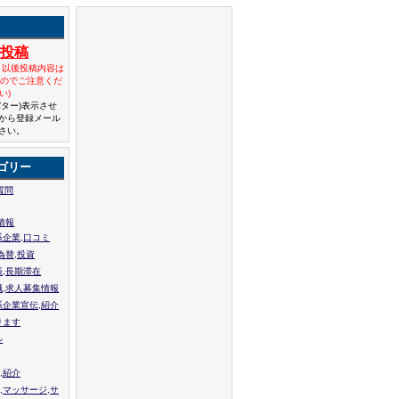
規投稿
と以後投稿内容は
んのでご注意くだ
い)
バター)表示させ
から登録メール
さい。
ゴリー
質問
情報
系企業,口コミ
為替,投資
張,長期滞在
職,求人募集情報
系企業宣伝,紹介
ります
ル
,紹介
,マッサージ,サ