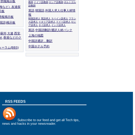
人,求職掲示板
教師
ドイツ語教師
ロシア語教師
ポルトガル
語教師
上海など）友達探
英語,韓国語,外国人求人仕事人材情
示板
報
情報掲示板
韓国語求人
英語求人
スペイン語求人
フラン
ス語求人
イタリア語求人
ドイツ語求人
ロシ
外国語)掲示板
ア語求人
タイ語求人
インド語求人
英語,中国語翻訳/通訳人材バンク
,蘇州,大連,西安,
上海の地図
カオ,香港などのク
中国語通訳，翻訳
中国ホテル予約
ーラム(BBS)
RSS FEEDS
Subscribe to
our feed
and get all Tech tips,
news and hacks in your newsreader.