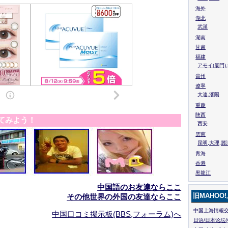
海外
湖北
武漢
湖南
甘粛
福建
アモイ(厦門)
貴州
遼寧
大連,瀋陽
重慶
陜西
てみよう！
西安
雲南
昆明,大理,麗
青海
香港
黒龍江
中国語のお友達ならここ
旧MAHOO
その他世界の外国の友達ならここ
中国上海情報交
中国口コミ掲示板(BBS,フォーラム)へ
日语/日本论坛(