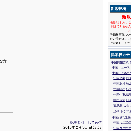
新規投稿
新
(登録されない
削除できませ
さ
登録後画像(ア
たい場合は
ここ
で設定してくだ
掲示板カテ
る方
中国情報交換,
中国ニュース
中国ビジネス
中国企業,日
中国株,金融,
中国駐在,出
中国仕事,転
中国企業,日
商品求む,売
法律,トラブ
━━━
中国旅行,観光
記事を引用して返信
中国お店宣伝
2015年 2月 5日 at 17:37
中国カラオケ