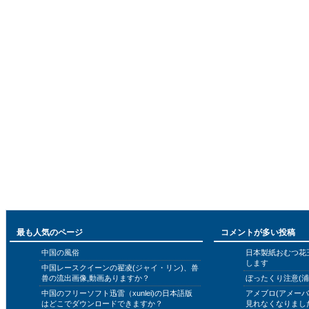
最も人気のページ
コメントが多い投稿
中国の風俗
日本製紙おむつ花
します
中国レースクイーンの翟凌(ジャイ・リン)、兽
兽の流出画像,動画ありますか？
ぼったくり注意(浦
中国のフリーソフト迅雷（xunlei)の日本語版
アメブロ(アメー
はどこでダウンロードできますか？
見れなくなりまし