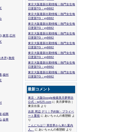
東京大阪最新出勤情報｜熱門女生每
区
日更新TG：yy9882
東京大阪最新出勤情報｜熱門女生每
日更新TG：yy9882
台
東京大阪最新出勤情報｜熱門女生每
日更新TG：yy9882
東京大阪最新出勤情報｜熱門女生每
),東莞,広州
日更新TG：yy9882
区
東京大阪最新出勤情報｜熱門女生每
日更新TG：yy9882
東京大阪最新出勤情報｜熱門女生每
日更新TG：yy9882
木齐),敦煌
東京大阪最新出勤情報｜熱門女生每
日更新TG：yy9882
東京大阪最新出勤情報｜熱門女生每
通,揚州
日更新TG：yy9882
庄
最新コメント
東京・大阪Google檢索美月夢華坊
公式：tg525.com
に 美月夢華坊｜
封
東京出張 より
吉原 周辺 デリ｜予約制・プライベ
波,紹興
ート重視
に あいちゃんの夜戀館 よ
山,金華
り
こんにちは♡ 異世界から来た案内
人、
に あいちゃんの夜戀館 より