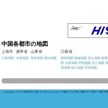
中国各都市の地図
上海市
遼寧省
山東省
江蘇省
上海地図
大連地図
青島地図
煙台地図
蘇州地図
無錫地図
昆山地図
南通
図
太倉地図
常熟地図
呉江地図
港地図
鎮江地図
常州地図
| Copyright ©2010
MAHOO!上海
, All rights reserved.|
中国ホテル予約
:
上海ホテル予約
|
中国,中