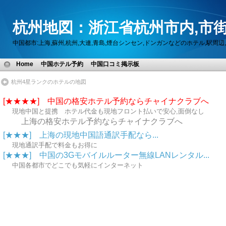
杭州地図：浙江省杭州市内,市街
中国都市:上海,蘇州,杭州,大連,青島,煙台シンセン,ドンガンなどのホテル,駅
Home
中国ホテル予約
中国口コミ掲示板
杭州4星ランクのホテルの地図
[★★★★] 中国の格安ホテル予約ならチャイナクラブへ
現地中国と提携 ホテル代金も現地フロント払いで安心,面倒なし
上海の格安ホテル予約ならチャイナクラブへ
[★★★] 上海の現地中国語通訳手配なら...
現地通訳手配で料金もお得に
[★★★] 中国の3Gモバイルルーター無線LANレンタル...
中国各都市でどこでも気軽にインターネット