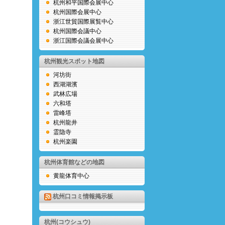
杭州和平国際会展中心
杭州国際会展中心
浙江世貿国際展覧中心
杭州国際会議中心
浙江国際会議会展中心
杭州観光スポット地図
河坊街
西湖湖濱
武林広場
六和塔
雷峰塔
杭州龍井
霊隐寺
杭州楽園
杭州体育館などの地図
黄龍体育中心
杭州口コミ情報掲示板
杭州(コウシュウ)