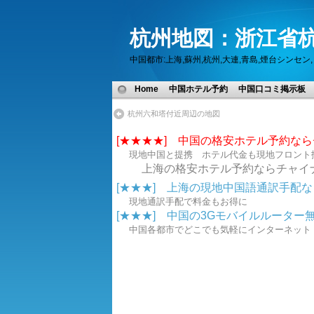
杭州地図：浙江省杭
中国都市:上海,蘇州,杭州,大連,青島,煙台シン
Home
中国ホテル予約
中国口コミ掲示板
杭州六和塔付近周辺の地図
[★★★★] 中国の格安ホテル予約な
現地中国と提携 ホテル代金も現地フロント
上海の格安ホテル予約ならチャイ
[★★★] 上海の現地中国語通訳手配なら.
現地通訳手配で料金もお得に
[★★★] 中国の3Gモバイルルーター無線
中国各都市でどこでも気軽にインターネ