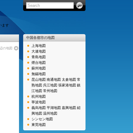
います
中国各都市の地図
上海地図
周辺の地図
大連地図
青島地図
煙台地図
蘇州地図
無錫地図
昆山地図
南通地図
太倉地図
常
熟地図
呉江地図
張家港地図
鎮
江地図
常州地図
杭州地図
寧波地図
義烏地図
平湖地図
嘉興地図
紹
興地図
温州地図
シンセン地図
東莞地図