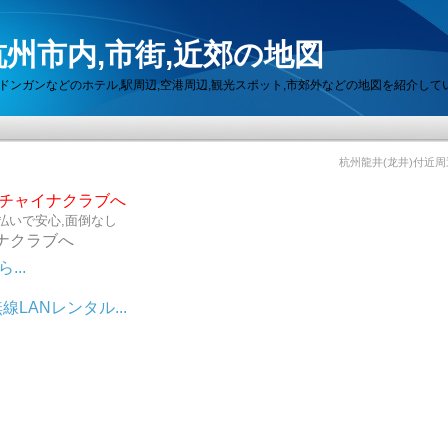
州市内,市街,近郊の地図
セン,ドンガンなどのホテル,駅周辺,空港周辺,観光スポット,市郊外などの地図を紹介して
杭州龍井(龙井)付近
らチャイナクラブへ
払いで安心,面倒なし
ナクラブへ
..
LANレンタル...
ット