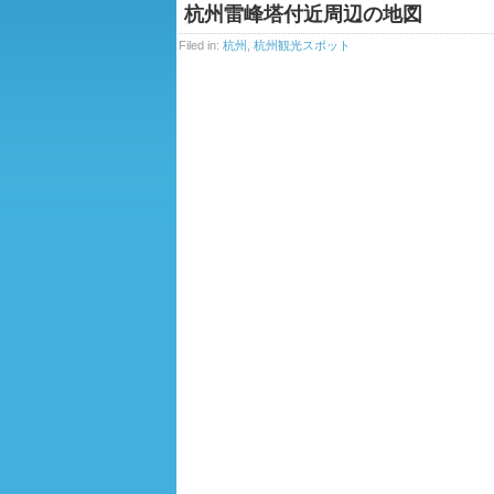
杭州雷峰塔付近周辺の地図
Filed in:
杭州
,
杭州観光スポット