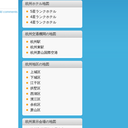
杭州ホテル地図
5星ランクホテル
dd comments
4星ランクホテル
4星ランクホテル
杭州交通機関の地図
杭州駅
杭州東駅
杭州萧山国際空港
杭州地区の地図
上城区
下城区
江干区
拱墅区
西湖区
濱江区
余杭区
萧山区
杭州展示会場の地図