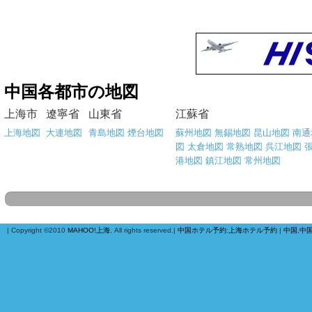
中国各都市の地図
上海市
遼寧省
山東省
江蘇省
上海地図
大連地図
青島地図
煙台地図
蘇州地図
無錫地図
昆山地図
南通
図
太倉地図
常熟地図
呉江地図
港地図
鎮江地図
常州地図
| Copyright ©2010
MAHOO!上海
, All rights reserved.|
中国ホテル予約
:
上海ホテル予約
|
中国,中