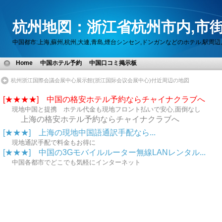
杭州地図：浙江省杭州市内,市街
中国都市:上海,蘇州,杭州,大連,青島,煙台シンセン,ドンガンなどのホテル,駅
Home
中国ホテル予約
中国口コミ掲示板
杭州浙江国際会議会展中心展示館(浙江国际会议会展中心)付近周辺の地図
[★★★★] 中国の格安ホテル予約ならチャイナクラブへ
現地中国と提携 ホテル代金も現地フロント払いで安心,面倒なし
上海の格安ホテル予約ならチャイナクラブへ
[★★★] 上海の現地中国語通訳手配なら...
現地通訳手配で料金もお得に
[★★★] 中国の3Gモバイルルーター無線LANレンタル...
中国各都市でどこでも気軽にインターネット