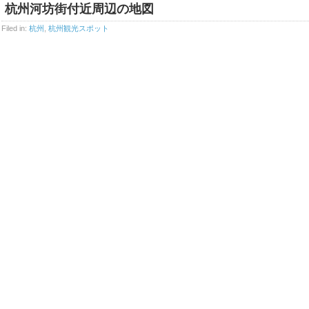
杭州河坊街付近周辺の地図
Filed in:
杭州
,
杭州観光スポット