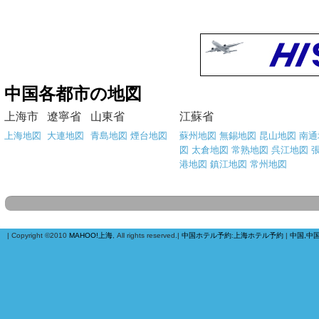
中国各都市の地図
上海市
遼寧省
山東省
江蘇省
上海地図
大連地図
青島地図
煙台地図
蘇州地図
無錫地図
昆山地図
南通
図
太倉地図
常熟地図
呉江地図
港地図
鎮江地図
常州地図
| Copyright ©2010
MAHOO!上海
, All rights reserved.|
中国ホテル予約
:
上海ホテル予約
|
中国,中