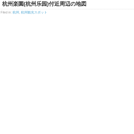
杭州楽園(杭州乐园)付近周辺の地図
Filed in:
杭州
,
杭州観光スポット