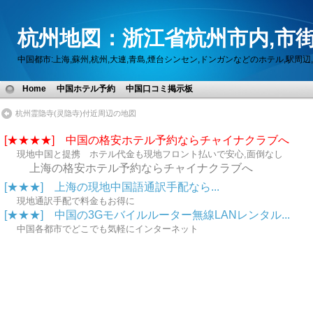
杭州地図：浙江省杭州市内,市街
中国都市:上海,蘇州,杭州,大連,青島,煙台シンセン,ドンガンなどのホテル,駅
Home
中国ホテル予約
中国口コミ掲示板
杭州霊隐寺(灵隐寺)付近周辺の地図
[★★★★] 中国の格安ホテル予約ならチャイナクラブへ
現地中国と提携 ホテル代金も現地フロント払いで安心,面倒なし
上海の格安ホテル予約ならチャイナクラブへ
[★★★] 上海の現地中国語通訳手配なら...
現地通訳手配で料金もお得に
[★★★] 中国の3Gモバイルルーター無線LANレンタル...
中国各都市でどこでも気軽にインターネット